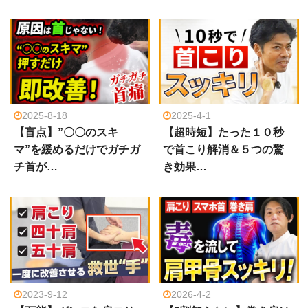
2025-8-18
2025-4-1
【盲点】”〇〇のスキ
【超時短】たった１０秒
マ”を緩めるだけでガチガ
で首こり解消＆５つの驚
チ首が…
き効果…
2023-9-12
2026-4-2