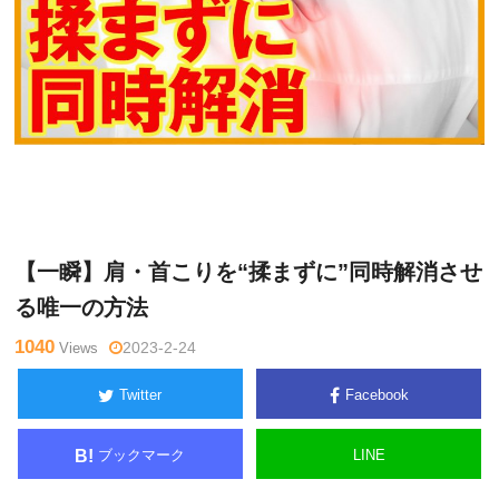
横
Warning
: Undefined variable $tagname in
/home/kudoken1/god
井伸
hand-tsushin.com/public_html/wp-content/themes/side_winder/
幸
single.php
on line
26
【一瞬】肩・首こりを“揉まずに”同時解消させ
る唯一の方法
1040
Views
2023-2-24
Twitter
Facebook
ブックマーク
LINE
B!