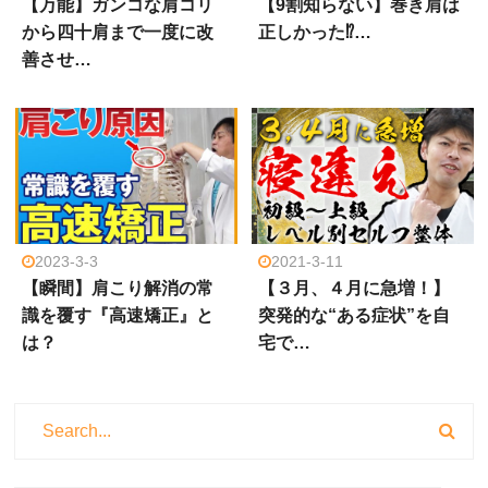
【万能】ガンコな肩コリ
【9割知らない】巻き肩は
から四十肩まで一度に改
正しかった⁉…
善させ…
2023-3-3
2021-3-11
【瞬間】肩こり解消の常
【３月、４月に急増！】
識を覆す『高速矯正』と
突発的な“ある症状”を自
は？
宅で…