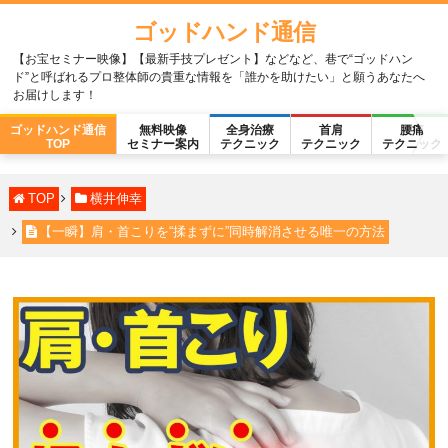
ゴッドハンド通信
【お宝セミナー映像】【最新手技プレゼント】などなど、巷で“ゴッドハン
ド”と呼ばれるプロ整体師の貴重な情報を「誰かを助けたい」と願うあなたへ
お届けします！
ゴッドハンド通信
無料映像
全身治療
首肩
腰痛
TOP
セミナー案内
テクニック
テクニック
テクニック
TOP
横井伸幸
【一瞬】肩・首こりを“揉まずに”同時解消させる唯一の方法