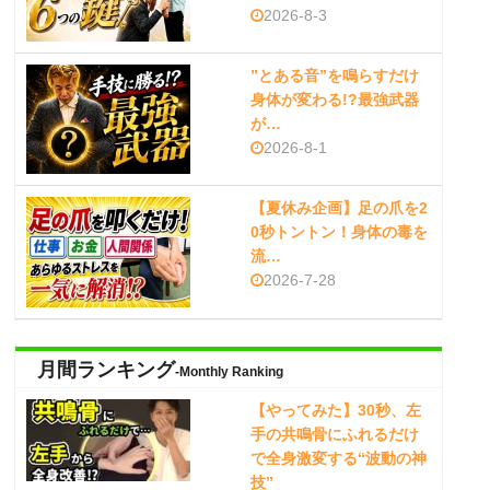
2026-8-3
”とある音”を鳴らすだけ
身体が変わる!?最強武器
が…
2026-8-1
【夏休み企画】足の爪を2
0秒トントン！身体の毒を
流…
2026-7-28
月間ランキング
-Monthly Ranking
【やってみた】30秒、左
手の共鳴骨にふれるだけ
で全身激変する“波動の神
技”