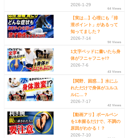
2026-1-29
64 Views
【実は…】心理にも「排
泄ポイント」があるって
知ってました？
2026-7-14
50 Views
1文字ベッドに書いたら身
体がフニャフニャ!?
2026-7-6
43 Views
【関野、困惑…】水にふ
れただけで身体がユルユ
ルに…？
2026-7-17
42 Views
【動画アリ】ボールペン
を1本握るだけで、不調の
原因がわかる！？
2026-7-10