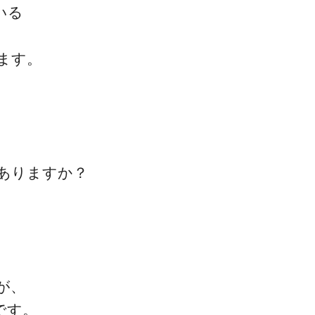
いる
ます。
一流の整体師セミナー
無料映像＆ご案内ページ
ありますか？
首・肩テクニック
が、
です。