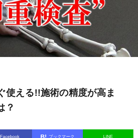
綿
name in
/home/kudoken1/godhand-tsushin.com/public_html/
田 幸雄
gle.php
on line
26
ぐ使える!!施術の精度が高ま
は？
B!
Facebook
ブックマーク
LINE