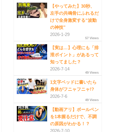
【やってみた】30秒、
左手の共鳴骨にふれるだ
けで全身激変する“波動
の神技”
2026-1-29
57 Views
【実は…】心理にも「排
泄ポイント」があるって
知ってました？
2026-7-14
49 Views
1文字ベッドに書いたら
身体がフニャフニャ!?
2026-7-6
49 Views
【動画アリ】ボールペン
を1本握るだけで、不調
の原因がわかる！？
2026-7-10