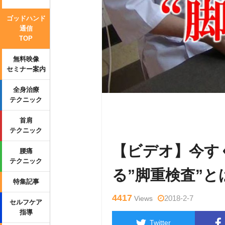
ゴッドハンド
通信
TOP
無料映像
セミナー案内
全身治療
テクニック
Warning
: Undefined variable $tag
首肩
wp-content/themes/side_winder/sin
テクニック
【ビデオ】今す
腰痛
テクニック
る”脚重検査”と
特集記事
4417
2018-2-7
Views
セルフケア
指導
Twitter