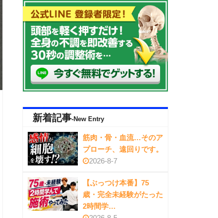
新着記事
-New Entry
筋肉・骨・血流…そのア
プローチ、遠回りです。
2026-8-7
【ぶっつけ本番】75
歳・完全未経験がたった
2時間学…
2026-8-5