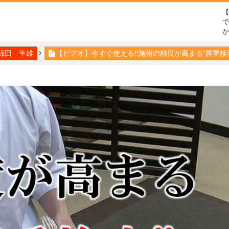
で
綿田 幸雄
【ビデオ】今すぐ使える!!施術の精度が高まる”脚重検