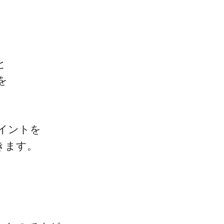
と
を
イントを
きます。