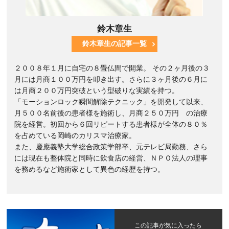
鈴木章生
鈴木章生の記事一覧
２００８年１月に自宅の８畳仏間で開業。 その２ヶ月後の３
月には月商１００万円を叩き出す。さらに３ヶ月後の６月に
は月商２００万円突破という型破りな実績を持つ。
「モーションロック瞬間解除テクニック」を開発して以来、
月５００名前後の患者様を施術し、月商２５０万円 の治療
院を経営。初回から６回リピートする患者様が全体の８０％
を占めている岡崎のカリスマ治療家。
また、慶應義塾大学総合政策学部卒、元テレビ局勤務、さら
には現在も整体院と同時に飲食店の経営、ＮＰＯ法人の理事
を務めるなど施術家として異色の経歴を持つ。
この記事が気に入ったら