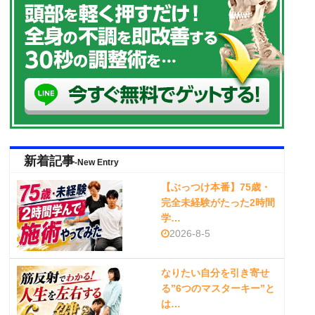
新着記事
-New Entry
【ぶっつけ本番】75歳・
完全未経験がたった2時間
学…
2026-8-5
なりたい自分を引き寄せ
る”6つのマスターキー”と
は…