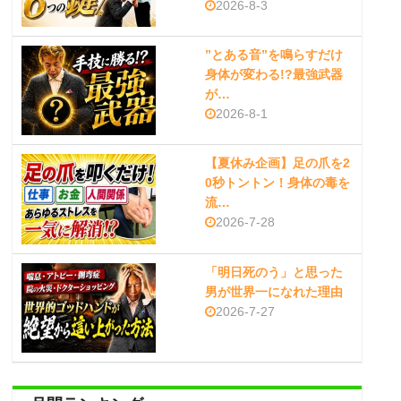
2026-8-3
”とある音”を鳴らすだけ
身体が変わる!?最強武器
が…
2026-8-1
【夏休み企画】足の爪を2
0秒トントン！身体の毒を
流…
2026-7-28
「明日死のう」と思った
男が世界一になれた理由
2026-7-27