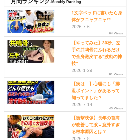
月間ランキング
-Monthly Ranking
1文字ベッドに書いたら身
体がフニャフニャ!?
2026-7-6
64 Views
【やってみた】30秒、左
手の共鳴骨にふれるだけ
で全身激変する“波動の神
技”
2026-1-29
61 Views
【実は…】心理にも「排
泄ポイント」があるって
知ってました？
2026-7-14
49 Views
【衝撃映像】長年の首痛
が改善して涙→意外すぎ
る根本原因とは？
2026-7-8