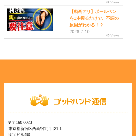
47 Views
【動画アリ】ボールペン
を1本握るだけで、不調の
原因がわかる！？
2026-7-10
45 Views
〒160-0023
東京都新宿区西新宿1丁目21-1
明宝ビル4階