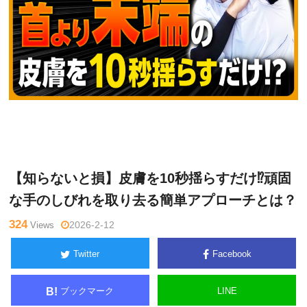
鈴
Warning
: Undefined variable $tagname in
/home/kudoken1/god
木章
hand-tsushin.com/public_html/wp-content/themes/side_winder/
生
single.php
on line
26
【知らないと損】皮膚を10秒揺らすだけ⁉頑固
な手のしびれを取り去る簡単アプローチとは？
324
Views
2026-2-12
Twitter
Facebook
ブックマーク
LINE
B!