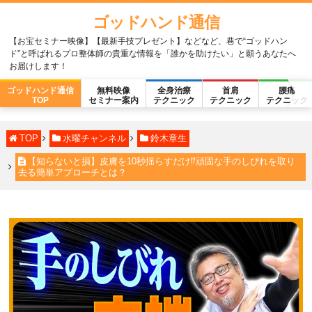
ゴッドハンド通信
【お宝セミナー映像】【最新手技プレゼント】などなど、巷で“ゴッドハン
ド”と呼ばれるプロ整体師の貴重な情報を「誰かを助けたい」と願うあなたへ
お届けします！
ゴッドハンド通信
無料映像
全身治療
首肩
腰痛
TOP
セミナー案内
テクニック
テクニック
テクニック
TOP
水曜チャンネル
鈴木章生
【知らないと損】皮膚を10秒揺らすだけ⁉頑固な手のしびれを取り
去る簡単アプローチとは？