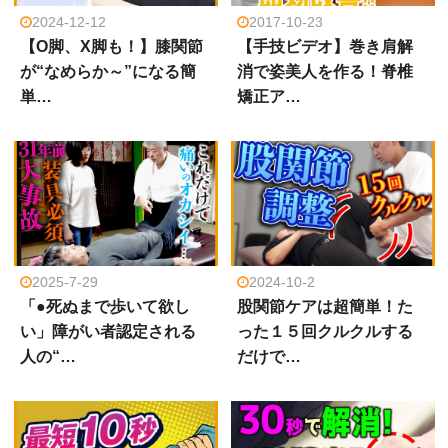
2024-12-12
2017-10-23
【O脚、X脚も！】膝関節
【手技ビデオ】巻き肩解
が“なめらか～”になる簡
消で姿美人を作る！脊椎
単…
矯正ア…
2025-7-29
2024-10-2
「●死ぬまで歩いて欲し
股関節ケアは超簡単！た
い」障がい者認定される
った１５回クルクルする
人の“…
だけで…