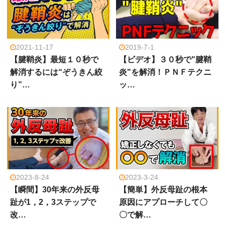
2021-11-17
2019-7-1
【腱鞘炎】最短１０秒で
【ビデオ】３０秒で"腱鞘
解消するには“ぞうきん絞
炎"を解消！ＰＮＦテクニ
り”…
ッ…
2023-8-24
2023-3-24
【瞬間】30年来の外反母
【簡単】外反母趾の根本
趾が1，2，3ステップで
原因にアプローチして〇
改…
〇で解…