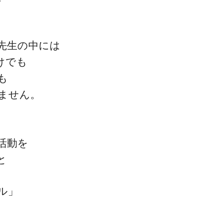
先生の中には
ゴッドハンド通信とは
けでも
も
ません。
活動を
と
ル」