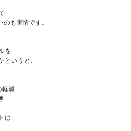
て
いのも実情です。
ルを
かというと、
の軽減
善
トは