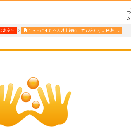
で
鈴木章生
１ヶ月に４００人以上施術しても疲れない秘密…↓