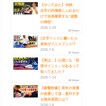
【やってみた】30秒、
左手の共鳴骨にふれるだ
けで全身激変する“波動
の神技”
2026-1-29
58 Views
1文字ベッドに書いたら
身体がフニャフニャ!?
2026-7-6
55 Views
【実は…】心理にも「排
泄ポイント」があるって
知ってました？
2026-7-14
49 Views
【衝撃映像】長年の首痛
が改善して涙→意外すぎ
る根本原因とは？
2026-7-8