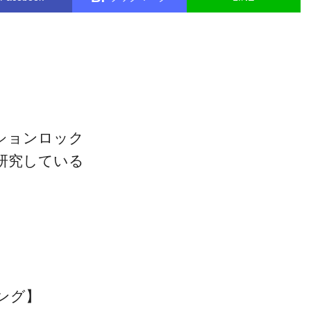
ションロック
研究している
ング】