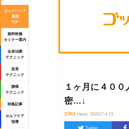
ゴッドハンド
通信
TOP
無料映像
セミナー案内
全身治療
テクニック
Warning
: Undefined variable $tag
首肩
p-content/themes/side_winder/sing
テクニック
１ヶ月に４００
腰痛
テクニック
密…↓
特集記事
2361
2017-4-19
Views
セルフケア
指導
Twitter