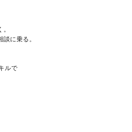
く。
相談に乗る。
。
キルで
、