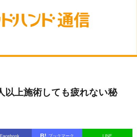
鈴木
name in
/home/kudoken1/godhand-tsushin.com/public_html/w
章生
le.php
on line
26
人以上施術しても疲れない秘
B!
Facebook
ブックマーク
LINE