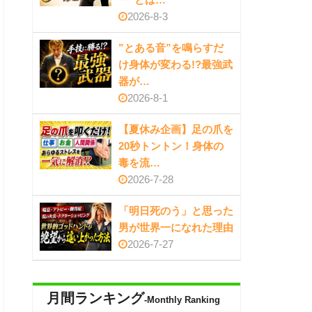
2026-8-3
”とある音”を鳴らすだ
け身体が変わる!?最強武
器が…
2026-8-1
【夏休み企画】足の爪を
20秒トントン！身体の
毒を流…
2026-7-28
「明日死のう」と思った
男が世界一になれた理由
2026-7-27
月間ランキング
-Monthly Ranking