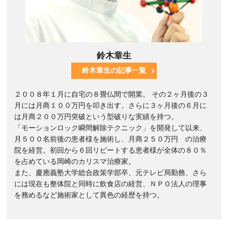
鈴木章生
鈴木章生の記事一覧
２００８年１月に自宅の８畳仏間で開業。 その２ヶ月後の３
月には月商１００万円を叩き出す。さらに３ヶ月後の６月に
は月商２００万円突破という型破りな実績を持つ。
「モーションロック瞬間解除テクニック」を開発して以来、
月５００名前後の患者様を施術し、月商２５０万円 の治療
院を経営。初回から６回リピートする患者様が全体の８０％
を占めている岡崎のカリスマ治療家。
また、慶應義塾大学総合政策学部卒、元テレビ局勤務、さら
には現在も整体院と同時に飲食店の経営、ＮＰＯ法人の理事
を務めるなど施術家として異色の経歴を持つ。