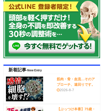
新着記事
-New Entry
筋肉・骨・血流…そのア
プローチ、遠回りです。
2026-8-7
【ぶっつけ本番】75歳・