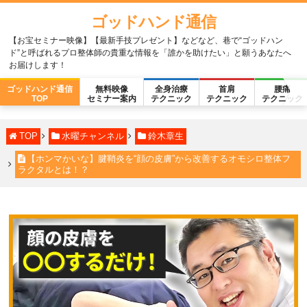
ゴッドハンド通信
【お宝セミナー映像】【最新手技プレゼント】などなど、巷で“ゴッドハン
ド”と呼ばれるプロ整体師の貴重な情報を「誰かを助けたい」と願うあなたへ
お届けします！
ゴッドハンド通信
無料映像
全身治療
首肩
腰痛
TOP
セミナー案内
テクニック
テクニック
テクニック
TOP
水曜チャンネル
鈴木章生
【ホンマかいな】腱鞘炎を“顔の皮膚”から改善するオモシロ整体フ
ラクタルとは！？