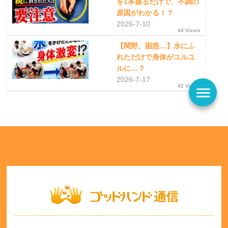
を1本握るだけで、不調の
原因がわかる！？
2026-7-10
44 Views
【関野、困惑…】水にふ
れただけで身体がユルユ
ルに…？
2026-7-17
42 Views
menu