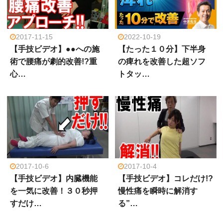
2017-11-15
2022-10-19
【手技ビデオ】●●への施
【たった１０分】下半身
術で腰痛が劇的改善!?重
の痺れを改善した超ソフ
心…
トタッ…
2017-10-6
2017-10-4
【手技ビデオ】内臓機能
【手技ビデオ】コレだけ!?
を一気に改善！３０秒押
慢性痛を瞬時に解消す
すだけ…
る”…