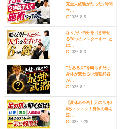
完全未経験がたった2時間
学…
2026-8-5
なりたい自分を引き寄せ
る”6つのマスターキー”と
は…
2026-8-3
”とある音”を鳴らすだけ
身体が変わる!?最強武器
が…
2026-8-1
【夏休み企画】足の爪を2
0秒トントン！身体の毒を
流…
2026-7-28