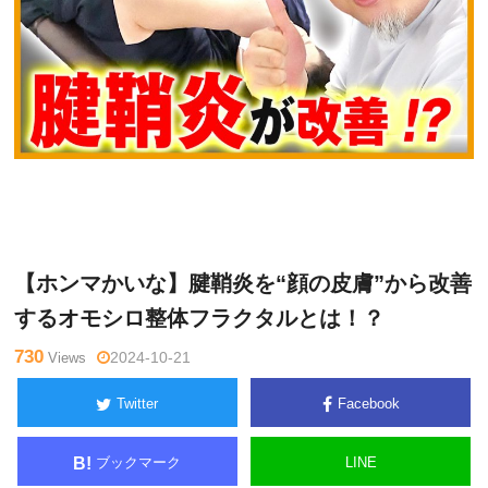
鈴
Warning
: Undefined variable $tagname in
/home/kudoken1/god
木章
hand-tsushin.com/public_html/wp-content/themes/side_winder/
生
single.php
on line
26
【ホンマかいな】腱鞘炎を“顔の皮膚”から改善
するオモシロ整体フラクタルとは！？
730
Views
2024-10-21
Twitter
Facebook
ブックマーク
LINE
B!