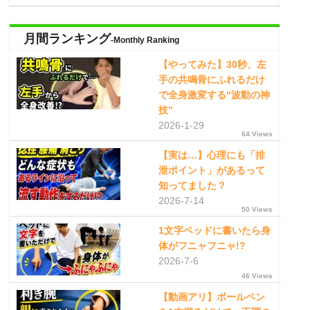
月間ランキング
-Monthly Ranking
【やってみた】30秒、左
手の共鳴骨にふれるだけ
で全身激変する“波動の神
技”
2026-1-29
64 Views
【実は…】心理にも「排
泄ポイント」があるって
知ってました？
2026-7-14
50 Views
1文字ベッドに書いたら身
体がフニャフニャ!?
2026-7-6
46 Views
【動画アリ】ボールペン