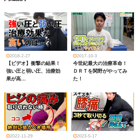
2018-2-27
2017-10-3
【ビデオ】衝撃の結果！
今世紀最大の治療革命！
強い圧と弱い圧、治療効
ＤＲＴを関野がやってみ
果が高…
た！
2022-11-29
2023-5-17