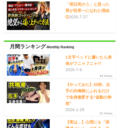
「明日死のう」と思った
男が世界一になれた理由
2026-7-27
月間ランキング
-Monthly Ranking
1文字ベッドに書いたら身
体がフニャフニャ!?
2026-7-6
64 Views
【やってみた】30秒、左
手の共鳴骨にふれるだけ
で全身激変する“波動の神
技”
2026-1-29
61 Views
【実は…】心理にも「排