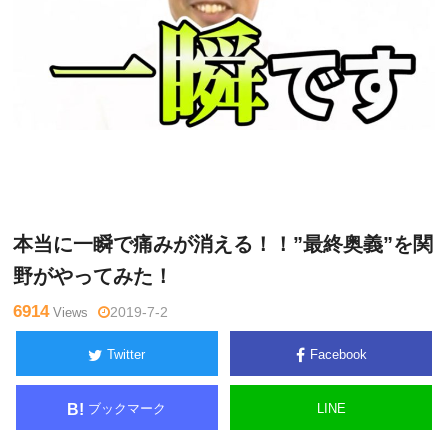
関
Warning
: Undefined variable $tagname in
/home/kudoken1/god
野正
hand-tsushin.com/public_html/wp-content/themes/side_winder/
顕
single.php
on line
26
本当に一瞬で痛みが消える！！”最終奥義”を関
野がやってみた！
6914
Views
2019-7-2
Twitter
Facebook
ブックマーク
LINE
B!