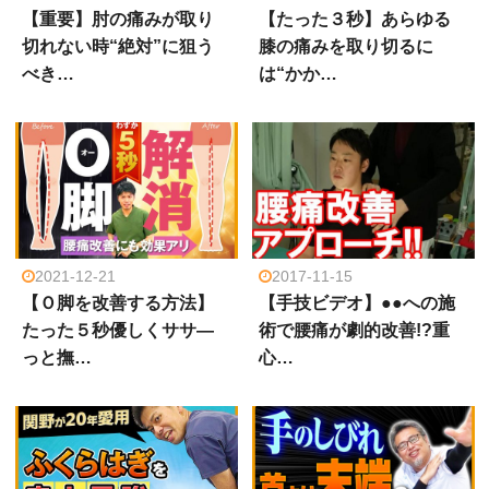
【重要】肘の痛みが取り
【たった３秒】あらゆる
切れない時“絶対”に狙う
膝の痛みを取り切るに
べき…
は“かか…
2021-12-21
2017-11-15
【Ｏ脚を改善する方法】
【手技ビデオ】●●への施
たった５秒優しくササ―
術で腰痛が劇的改善!?重
っと撫…
心…