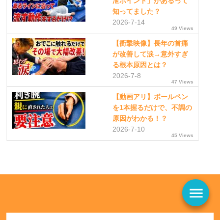
泄ポイント」があるって
知ってました？
2026-7-14
49 Views
【衝撃映像】長年の首痛
が改善して涙→意外すぎ
る根本原因とは？
2026-7-8
47 Views
【動画アリ】ボールペン
を1本握るだけで、不調の
原因がわかる！？
2026-7-10
45 Views
menu