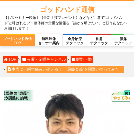
ゴッドハンド通信
【お宝セミナー映像】【最新手技プレゼント】などなど、巷で“ゴッドハン
ド”と呼ばれるプロ整体師の貴重な情報を「誰かを助けたい」と願うあなたへ
お届けします！
ゴッドハンド通信
無料映像
全身治療
首肩
腰痛
TOP
セミナー案内
テクニック
テクニック
テクニック
TOP
火曜・金曜チャンネル
関野正顕
本当に一瞬で痛みが消える！！”最終奥義”を関野がやってみた！