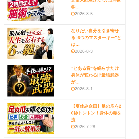
完全未経験がたった2時間
学…
2026-8-5
なりたい自分を引き寄せ
る”6つのマスターキー”と
は…
2026-8-3
”とある音”を鳴らすだけ
身体が変わる!?最強武器
が…
2026-8-1
【夏休み企画】足の爪を2
0秒トントン！身体の毒を
流…
2026-7-28