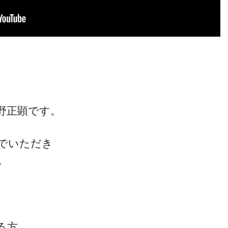
野正顕です。
でいただき
。
る方