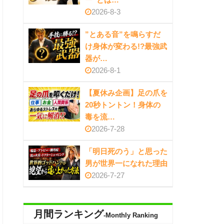
2026-8-3
”とある音”を鳴らすだ
け身体が変わる!?最強武
器が…
2026-8-1
【夏休み企画】足の爪を
20秒トントン！身体の
毒を流…
2026-7-28
「明日死のう」と思った
男が世界一になれた理由
2026-7-27
月間ランキング
-Monthly Ranking