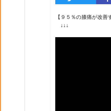
【９５％の膝痛が改善
↓↓↓