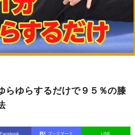
関野
name in
/home/kudoken1/godhand-tsushin.com/public_html/w
正顕
le.php
on line
26
ゆらゆらするだけで９５％の膝
法
B!
Facebook
ブックマーク
LINE