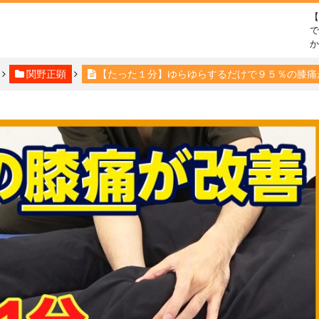
で
関野正顕
【たった１分】ゆらゆらするだけで９５％の膝痛