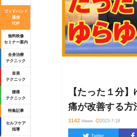
ゴッドハンド
通信
TOP
無料映像
セミナー案内
全身治療
テクニック
Warning
: Undefined variable $tag
首肩
p-content/themes/side_winder/sing
テクニック
【たった１分】
腰痛
テクニック
痛が改善する方
特集記事
1142
2023-7-18
Views
セルフケア
指導
Twitter