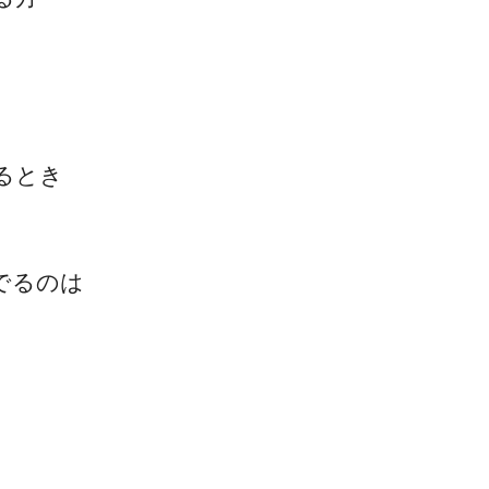
るとき
一流の整体師セミナー
無料映像＆ご案内ページ
でるのは
首・肩テクニック
。