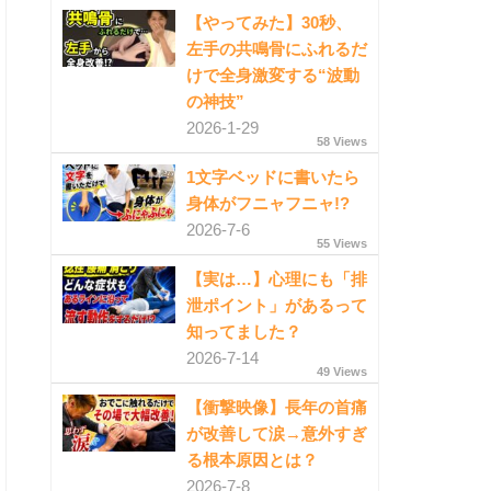
【やってみた】30秒、
左手の共鳴骨にふれるだ
けで全身激変する“波動
の神技”
2026-1-29
58 Views
1文字ベッドに書いたら
身体がフニャフニャ!?
2026-7-6
55 Views
【実は…】心理にも「排
泄ポイント」があるって
知ってました？
2026-7-14
49 Views
【衝撃映像】長年の首痛
が改善して涙→意外すぎ
る根本原因とは？
2026-7-8