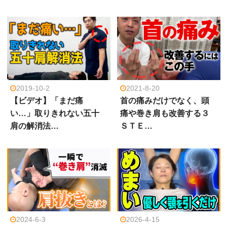
2019-10-2
2021-8-20
【ビデオ】「まだ痛
首の痛みだけでなく、頭
い…」取りきれない五十
痛や巻き肩も改善する３
肩の解消法…
ＳＴＥ…
2024-6-3
2026-4-15