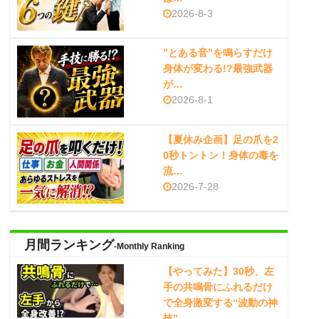
2026-8-3
”とある音”を鳴らすだけ
身体が変わる!?最強武器
が…
2026-8-1
【夏休み企画】足の爪を2
0秒トントン！身体の毒を
流…
2026-7-28
月間ランキング
-Monthly Ranking
【やってみた】30秒、左
手の共鳴骨にふれるだけ
で全身激変する“波動の神
技”