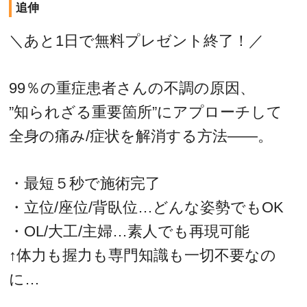
追伸
＼あと1日で無料プレゼント終了！／
99％の重症患者さんの不調の原因、
”知られざる重要箇所”にアプローチして
全身の痛み/症状を解消する方法――。
・最短５秒で施術完了
・立位/座位/背臥位…どんな姿勢でもOK
・OL/大工/主婦…素人でも再現可能
↑体力も握力も専門知識も一切不要なの
に…