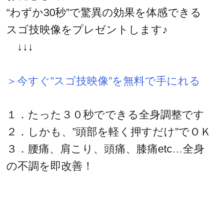
“わずか30秒”で驚異の効果を体感できる
スゴ技映像をプレゼントします♪
↓↓↓
＞今すぐ”スゴ技映像”を無料で手にれる
１．たった３０秒でできる全身調整です
２．しかも、”頭部を軽く押すだけ”でＯＫ
３．腰痛、肩こり、頭痛、膝痛etc…全身
の不調を即改善！