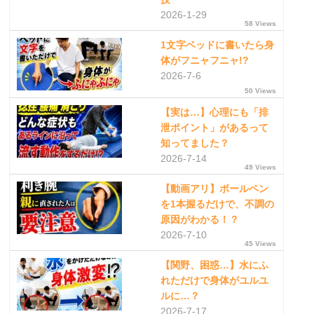
2026-1-29
58 Views
1文字ベッドに書いたら身
体がフニャフニャ!?
2026-7-6
50 Views
【実は…】心理にも「排
泄ポイント」があるって
知ってました？
2026-7-14
49 Views
【動画アリ】ボールペン
を1本握るだけで、不調の
原因がわかる！？
2026-7-10
45 Views
【関野、困惑…】水にふ
れただけで身体がユルユ
ルに…？
2026-7-17