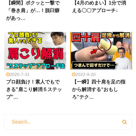
【瞬間】ポクッと一撃で
【4月のめまい】1分で消
「巻き肩」が…！脱臼癖
える〇〇アプローチ↓
があっ…
2020-7-31
2022-9-20
プロ顔負け！素人でもで
【一瞬】四十肩を足の指
きる"肩こり解消５ステッ
から解消する“おもし
プ"…
ろ”テク…