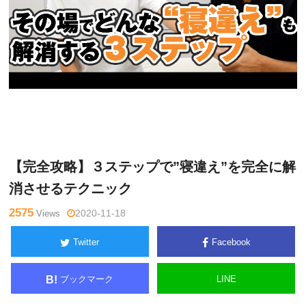
水曜
Warning
: Undefined variable $tagname in
/home/kudoken1/g
チャン
odhand-tsushin.com/public_html/wp-content/themes/side_wi
ネル
nder/single.php
on line
26
【完全攻略】３ステップで”寝違え”を完全に解
消させるテクニック
2575
Views
2020-11-18
Twitter
Facebook
ブックマーク
LINE
B!