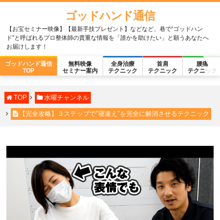
ゴッドハンド通信
【お宝セミナー映像】【最新手技プレゼント】などなど、巷で“ゴッドハン
ド”と呼ばれるプロ整体師の貴重な情報を「誰かを助けたい」と願うあなたへ
お届けします！
ゴッドハンド通信
無料映像
全身治療
首肩
腰痛
TOP
セミナー案内
テクニック
テクニック
テクニック
TOP
水曜チャンネル
【完全攻略】３ステップで"寝違え"を完全に解消させるテクニック