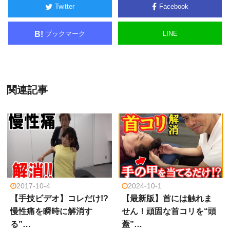
Twitter
Facebook
ブックマーク
LINE
B!
関連記事
2017-10-4
2024-10-1
【手技ビデオ】コレだけ!?
【最新版】首には触れま
慢性痛を瞬時に解消す
せん！頑固な首コリを“頭
る”…
蓋”…