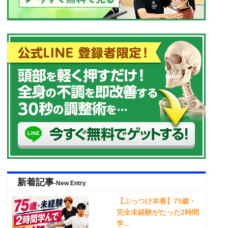
新着記事
-New Entry
【ぶっつけ本番】75歳・
完全未経験がたった2時間
学…