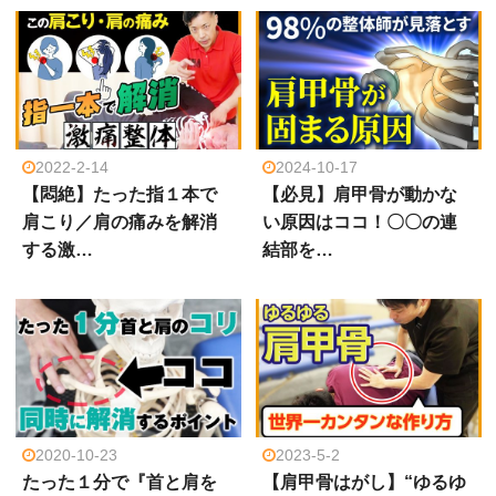
2022-2-14
2024-10-17
【悶絶】たった指１本で
【必見】肩甲骨が動かな
肩こり／肩の痛みを解消
い原因はココ！〇〇の連
する激…
結部を…
2020-10-23
2023-5-2
たった１分で『首と肩を
【肩甲骨はがし】“ゆるゆ