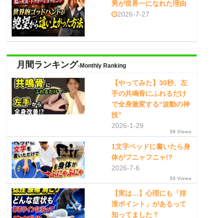
男が世界一になれた理由
2026-7-27
月間ランキング
-Monthly Ranking
【やってみた】30秒、左
手の共鳴骨にふれるだけ
で全身激変する“波動の神
技”
2026-1-29
58 Views
1文字ベッドに書いたら身
体がフニャフニャ!?
2026-7-6
55 Views
【実は…】心理にも「排
泄ポイント」があるって
知ってました？