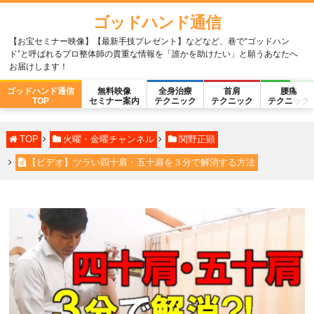
ゴッドハンド通信
【お宝セミナー映像】【最新手技プレゼント】などなど、巷で“ゴッドハン
ド”と呼ばれるプロ整体師の貴重な情報を「誰かを助けたい」と願うあなたへ
お届けします！
ゴッドハンド通信
無料映像
全身治療
首肩
腰痛
TOP
セミナー案内
テクニック
テクニック
テクニック
TOP
火曜・金曜チャンネル
関野正顕
【ビデオ】ツラい四十肩・五十肩を３分で解消する方法