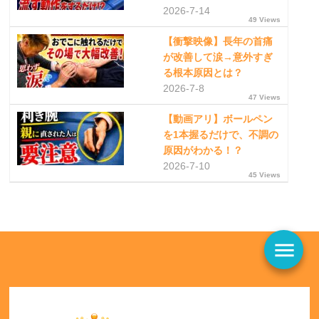
2026-7-14
49 Views
【衝撃映像】長年の首痛
が改善して涙→意外すぎ
る根本原因とは？
2026-7-8
47 Views
【動画アリ】ボールペン
を1本握るだけで、不調の
原因がわかる！？
2026-7-10
45 Views
menu