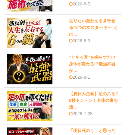
2026-8-5
なりたい自分を引き寄せ
る”6つのマスターキー”と
は…
2026-8-3
”とある音”を鳴らすだけ
身体が変わる!?最強武器
が…
2026-8-1
【夏休み企画】足の爪を2
0秒トントン！身体の毒を
流…
2026-7-28
「明日死のう」と思った