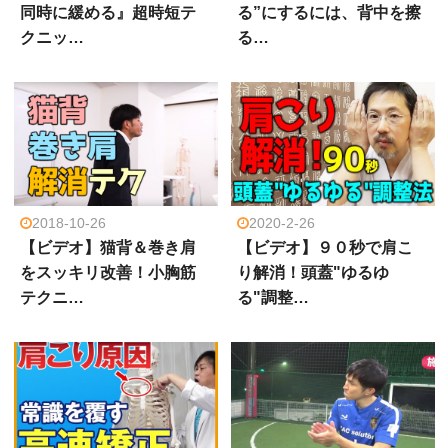
同時に緩める』超時短テ
る”にするには、背中を擦
クニッ…
る…
2018-10-26
2020-2-26
【ビデオ】猫背＆巻き肩
【ビデオ】９０秒で肩こ
をスッキリ改善！小胸筋
り解消！頭蓋"ゆるゆ
テクニ…
る"調整…