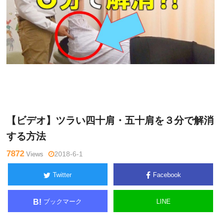
関
Warning
: Undefined variable $tagname in
/home/kudoken1/god
野正
hand-tsushin.com/public_html/wp-content/themes/side_winder/
顕
single.php
on line
26
【ビデオ】ツラい四十肩・五十肩を３分で解消
する方法
7872
Views
2018-6-1
Twitter
Facebook
ブックマーク
LINE
B!