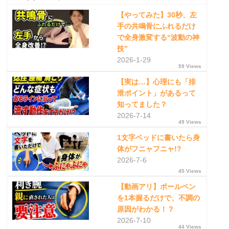
【やってみた】30秒、左
手の共鳴骨にふれるだけ
で全身激変する“波動の神
技”
2026-1-29
59 Views
【実は…】心理にも「排
泄ポイント」があるって
知ってました？
2026-7-14
49 Views
1文字ベッドに書いたら身
体がフニャフニャ!?
2026-7-6
45 Views
【動画アリ】ボールペン
を1本握るだけで、不調の
原因がわかる！？
2026-7-10
44 Views