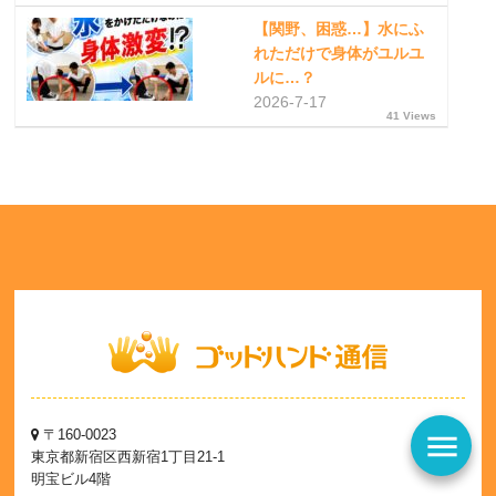
【関野、困惑…】水にふ
れただけで身体がユルユ
ルに…？
2026-7-17
41 Views
〒160-0023
menu
東京都新宿区西新宿1丁目21-1
明宝ビル4階