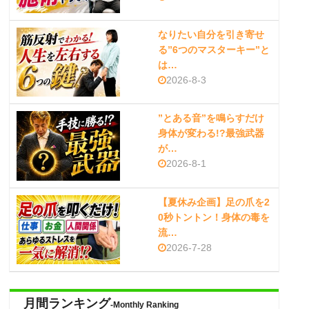
なりたい自分を引き寄せ
る”6つのマスターキー”と
は…
2026-8-3
”とある音”を鳴らすだけ
身体が変わる!?最強武器
が…
2026-8-1
【夏休み企画】足の爪を2
0秒トントン！身体の毒を
流…
2026-7-28
月間ランキング
-Monthly Ranking