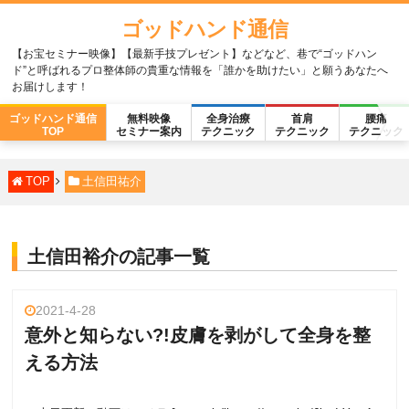
ゴッドハンド通信
【お宝セミナー映像】【最新手技プレゼント】などなど、巷で“ゴッドハン
ド”と呼ばれるプロ整体師の貴重な情報を「誰かを助けたい」と願うあなたへ
お届けします！
ゴッドハンド通信
無料映像
全身治療
首肩
腰痛
TOP
セミナー案内
テクニック
テクニック
テクニック
TOP
土信田祐介
土信田裕介の記事一覧
2021-4-28
意外と知らない?!皮膚を剥がして全身を整
える方法