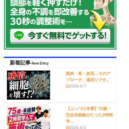
新着記事
-New Entry
筋肉・骨・血流…そのア
プローチ、遠回りです。
2026-8-7
【ぶっつけ本番】75歳・
完全未経験がたった2時間
学…
2026-8-5