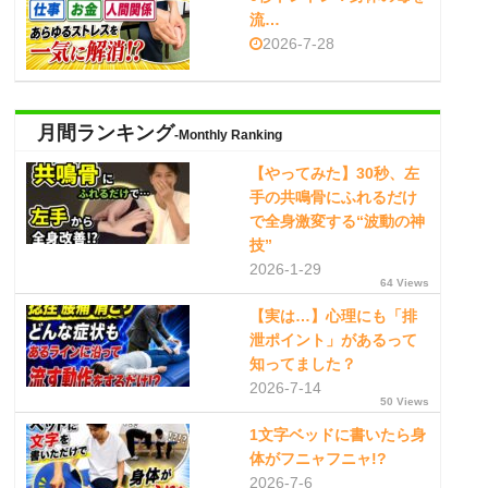
流…
2026-7-28
月間ランキング
-Monthly Ranking
【やってみた】30秒、左
手の共鳴骨にふれるだけ
で全身激変する“波動の神
技”
2026-1-29
64 Views
【実は…】心理にも「排
泄ポイント」があるって
知ってました？
2026-7-14
50 Views
1文字ベッドに書いたら身
体がフニャフニャ!?
2026-7-6