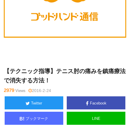
Warning
: Undefined variable $tagname in
/home/kudoken1/godh
未
and-tsushin.com/public_html/wp-content/themes/side_winder/si
分
ngle.php
on line
26
類
【テクニック指導】テニス肘の痛みを鎮痛療法
で消失する方法！
2979
Views
2016-2-24
Twitter
Facebook
ブックマーク
LINE
B!