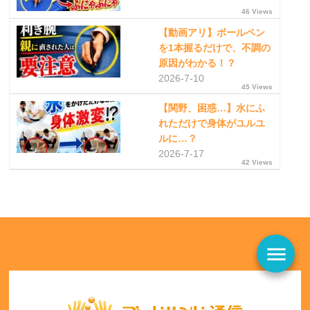
46 Views
【動画アリ】ボールペン
を1本握るだけで、不調の
原因がわかる！？
2026-7-10
45 Views
【関野、困惑…】水にふ
れただけで身体がユルユ
ルに…？
2026-7-17
42 Views
menu