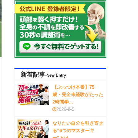
新着記事
-New Entry
【ぶっつけ本番】75
歳・完全未経験がたった
2時間学…
2026-8-5
なりたい自分を引き寄せ
る”6つのマスターキ
ー”とは…