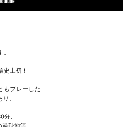
す。
信史上初！
ともプレーした
あり、
0分、
の過疎地等…