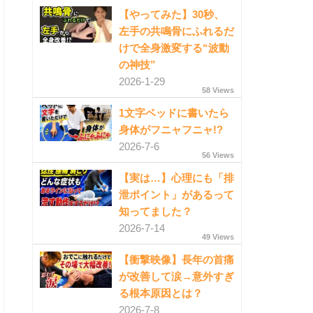
【やってみた】30秒、
左手の共鳴骨にふれるだ
けで全身激変する“波動
の神技”
2026-1-29
58 Views
1文字ベッドに書いたら
身体がフニャフニャ!?
2026-7-6
56 Views
【実は…】心理にも「排
泄ポイント」があるって
知ってました？
2026-7-14
49 Views
【衝撃映像】長年の首痛
が改善して涙→意外すぎ
る根本原因とは？
2026-7-8