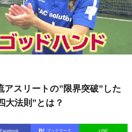
ゴッドハン
name in
/home/kudoken1/godhand-tsushin.com/public
ド通信記者
er/single.php
on line
26
流アスリートの”限界突破”した
四大法則”とは？
B!
Facebook
ブックマーク
LINE