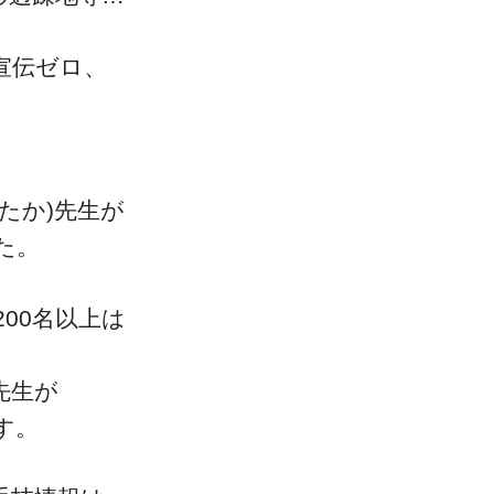
宣伝ゼロ、
た
一流の整体師セミナー
たか)先生が
無料映像＆ご案内ページ
た。
00名以上は
首・肩テクニック
先生が
す。