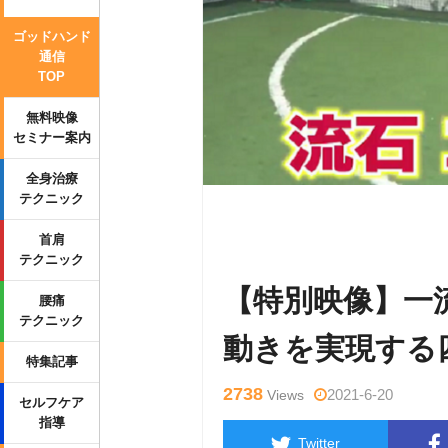
ゴッドハンド
通信
TOP
無料映像
セミナー案内
全身治療
テクニック
Warning
: Undefined variable $tag
首肩
_html/wp-content/themes/side_wind
テクニック
【特別映像】一
腰痛
テクニック
動きを実現する
特集記事
2738
2021-6-20
Views
セルフケア
指導
Twitter