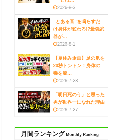
2026-8-3
”とある音”を鳴らすだ
け身体が変わる!?最強武
器が…
2026-8-1
【夏休み企画】足の爪を
20秒トントン！身体の
毒を流…
2026-7-28
「明日死のう」と思った
男が世界一になれた理由
2026-7-27
月間ランキング
-Monthly Ranking