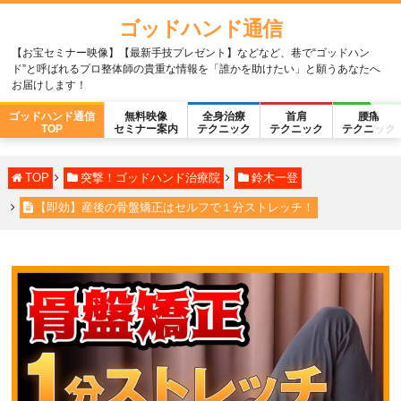
ゴッドハンド通信
【お宝セミナー映像】【最新手技プレゼント】などなど、巷で“ゴッドハン
ド”と呼ばれるプロ整体師の貴重な情報を「誰かを助けたい」と願うあなたへ
お届けします！
ゴッドハンド通信
無料映像
全身治療
首肩
腰痛
TOP
セミナー案内
テクニック
テクニック
テクニック
TOP
突撃！ゴッドハンド治療院
鈴木一登
【即効】産後の骨盤矯正はセルフで１分ストレッチ！