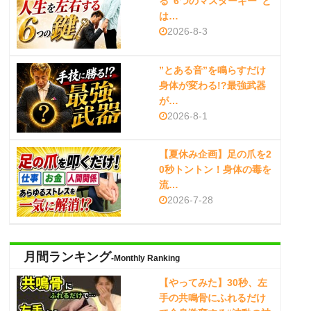
る”6つのマスターキー”と
は…
2026-8-3
”とある音”を鳴らすだけ
身体が変わる!?最強武器
が…
2026-8-1
【夏休み企画】足の爪を2
0秒トントン！身体の毒を
流…
2026-7-28
月間ランキング
-Monthly Ranking
【やってみた】30秒、左
手の共鳴骨にふれるだけ