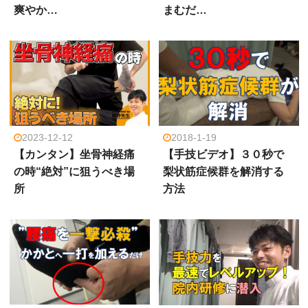
爽やか…
まむだ…
2023-12-12
2018-1-19
【カンタン】坐骨神経痛
【手技ビデオ】３０秒で
の時“絶対”に狙うべき場
梨状筋症候群を解消する
所
方法