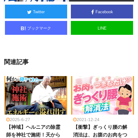
Twitter
Facebook
ブックマーク
LINE
B!
関連記事
2025-6-27
2021-12-24
【神域】ヘルニアの除霊
【衝撃】ぎっくり腰の解
師を神社で施術！天から
消法は、お腹のお肉をつ