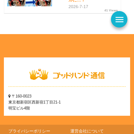
ルに…？
2026-7-17
41 Views
menu
〒160-0023
東京都新宿区西新宿1丁目21-1
明宝ビル4階
プライバシーポリシー
運営会社について