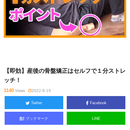
鈴
Warning
: Undefined variable $tagname in
/home/kudoken1/god
木一
hand-tsushin.com/public_html/wp-content/themes/side_winder/
登
single.php
on line
26
【即効】産後の骨盤矯正はセルフで１分ストレ
ッチ！
1140
Views
2022-8-19
Twitter
Facebook
ブックマーク
LINE
B!