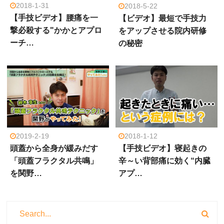
2018-1-31
2018-5-22
【手技ビデオ】腰痛を一
【ビデオ】最短で手技力
撃必殺する"かかとアプロ
をアップさせる院内研修
ーチ…
の秘密
2019-2-19
2018-1-12
頭蓋から全身が緩みだす
【手技ビデオ】寝起きの
「頭蓋フラクタル共鳴」
辛～い背部痛に効く“内臓
を関野…
アプ…