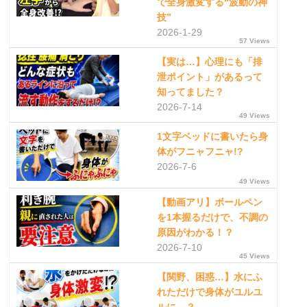
で全身激変する“波動の神
技”
2026-1-29
57 Views
【実は…】心理にも「排
泄ポイント」があるって
知ってました？
2026-7-14
49 Views
1文字ベッドに書いたら身
体がフニャフニャ!?
2026-7-6
49 Views
【動画アリ】ボールペン
を1本握るだけで、不調の
原因がわかる！？
2026-7-10
45 Views
【関野、困惑…】水にふ
れただけで身体がユルユ