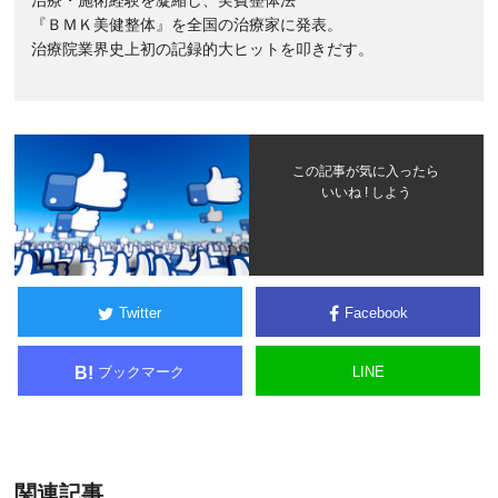
治療・施術経験を凝縮し、実費整体法
『ＢＭＫ美健整体』を全国の治療家に発表。
治療院業界史上初の記録的大ヒットを叩きだす。
この記事が気に入ったら
いいね ! しよう
Twitter
Facebook
ブックマーク
LINE
B!
関連記事