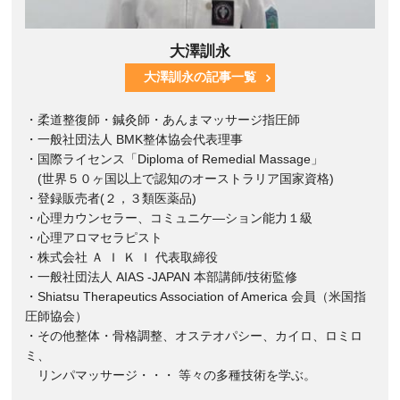
大澤訓永
大澤訓永の記事一覧
・柔道整復師・鍼灸師・あんまマッサージ指圧師
・一般社団法人 BMK整体協会代表理事
・国際ライセンス「Diploma of Remedial Massage」
(世界５０ヶ国以上で認知のオーストラリア国家資格)
・登録販売者(２，３類医薬品)
・心理カウンセラー、コミュニケ―ション能力１級
・心理アロマセラピスト
・株式会社 Ａ Ｉ Ｋ Ｉ 代表取締役
・一般社団法人 AIAS -JAPAN 本部講師/技術監修
・Shiatsu Therapeutics Association of America 会員（米国指
圧師協会）
・その他整体・骨格調整、オステオパシー、カイロ、ロミロ
ミ、
リンパマッサージ・・・ 等々の多種技術を学ぶ。