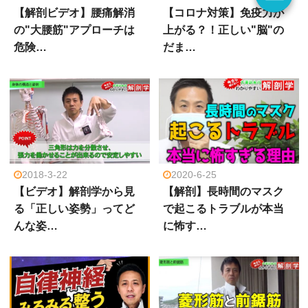
【解剖ビデオ】腰痛解消
【コロナ対策】免疫力が
の"大腰筋"アプローチは
上がる？！正しい"脳"の
危険…
だま…
2018-3-22
2020-6-25
【ビデオ】解剖学から見
【解剖】長時間のマスク
る「正しい姿勢」ってど
で起こるトラブルが本当
んな姿…
に怖す…