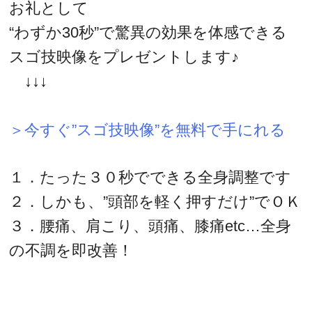
お礼として
“わずか30秒”で驚異の効果を体感できる
スゴ技映像をプレゼントします♪
↓↓↓
＞今すぐ”スゴ技映像”を無料で手にれる
１．たった３０秒でできる全身調整です
２．しかも、”頭部を軽く押すだけ”でＯＫ
３．腰痛、肩こり、頭痛、膝痛etc…全身
の不調を即改善！