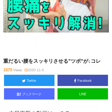
木曜
Warning
: Undefined variable $tagname in
/home/kudoken1/
日チャ
godhand-tsushin.com/public_html/wp-content/themes/side_
ンネル
winder/single.php
on line
26
重だるい腰をスッキリさせる”ツボ”が↓コレ
1975
Views
2020-11-5
Twitter
Facebook
ブックマーク
LINE
B!