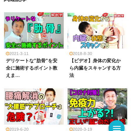
2021-3-11
2018-8-30
デリケートな"肋骨"を安
【ビデオ】身体の変化か
全に施術するポイント教
ら内臓をスキャンする方
えま…
法
menu
2019-6-20
2020-3-19