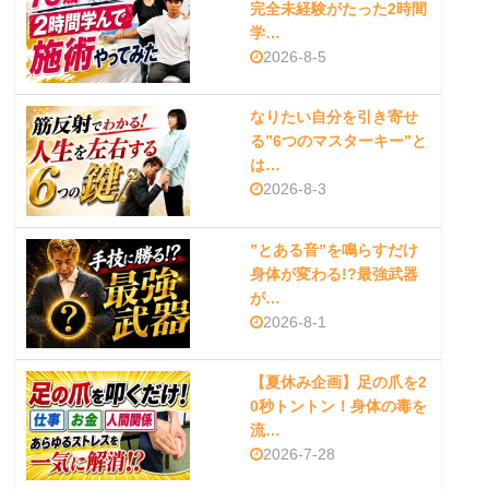
完全未経験がたった2時間
学…
2026-8-5
なりたい自分を引き寄せ
る”6つのマスターキー”と
は…
2026-8-3
”とある音”を鳴らすだけ
身体が変わる!?最強武器
が…
2026-8-1
【夏休み企画】足の爪を2
0秒トントン！身体の毒を
流…
2026-7-28