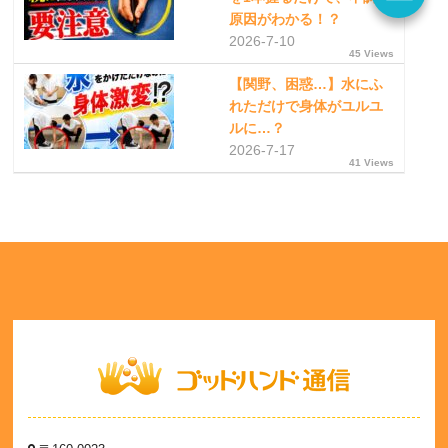
原因がわかる！？
2026-7-10
45 Views
【関野、困惑…】水にふ
れただけで身体がユルユ
ルに…？
2026-7-17
41 Views