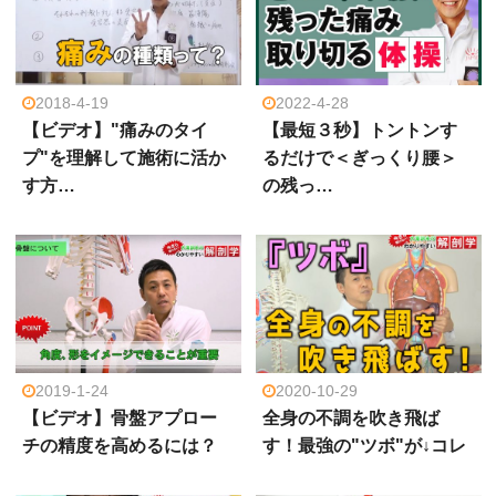
2018-4-19
2022-4-28
【ビデオ】"痛みのタイ
【最短３秒】トントンす
プ"を理解して施術に活か
るだけで＜ぎっくり腰＞
す方…
の残っ…
2019-1-24
2020-10-29
【ビデオ】骨盤アプロー
全身の不調を吹き飛ば
チの精度を高めるには？
す！最強の"ツボ"が↓コレ