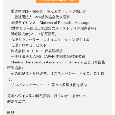
・柔道整復師・鍼灸師・あんまマッサージ指圧師
・一般社団法人 BMK整体協会代表理事
・国際ライセンス「Diploma of Remedial Massage」
(世界５０ヶ国以上で認知のオーストラリア国家資格)
・登録販売者(２，３類医薬品)
・心理カウンセラー、コミュニケ―ション能力１級
・心理アロマセラピスト
・株式会社 Ａ Ｉ Ｋ Ｉ 代表取締役
・一般社団法人 AIAS -JAPAN 本部講師/技術監修
・Shiatsu Therapeutics Association of America 会員（米国指
圧師協会）
・その他整体・骨格調整、オステオパシー、カイロ、ロミロ
ミ、
リンパマッサージ・・・ 等々の多種技術を学ぶ。
毎年ハワイ大学の解剖実習に行くのが生きがいの
解剖マニア。
略歴