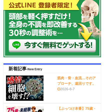
新着記事
-New Entry
筋肉・骨・血流…そのア
プローチ、遠回りです。
2026-8-7
【ぶっつけ本番】75歳・