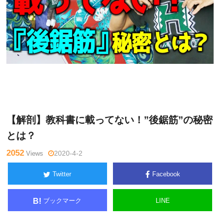
木曜
Warning
: Undefined variable $tagname in
/home/kudoken1/
日チャ
godhand-tsushin.com/public_html/wp-content/themes/side_
ンネル
winder/single.php
on line
26
【解剖】教科書に載ってない！”後鋸筋”の秘密
とは？
2052
Views
2020-4-2
Twitter
Facebook
ブックマーク
LINE
B!