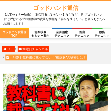
ゴッドハンド通信
【お宝セミナー映像】【最新手技プレゼント】などなど、巷で“ゴッドハン
ド”と呼ばれるプロ整体師の貴重な情報を「誰かを助けたい」と願うあなたへ
お届けします！
ゴッドハンド通信
無料映像
全身治療
首肩
腰痛
TOP
セミナー案内
テクニック
テクニック
テクニック
TOP
木曜日チャンネル
【解剖】教科書に載ってない！"後鋸筋"の秘密とは？