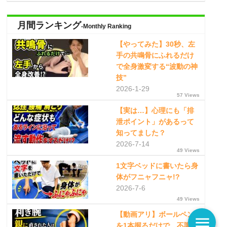
月間ランキング
-Monthly Ranking
【やってみた】30秒、左
手の共鳴骨にふれるだけ
で全身激変する“波動の神
技”
2026-1-29
57 Views
【実は…】心理にも「排
泄ポイント」があるって
知ってました？
2026-7-14
49 Views
1文字ベッドに書いたら身
体がフニャフニャ!?
2026-7-6
49 Views
【動画アリ】ボールペン
menu
を1本握るだけで、不調の