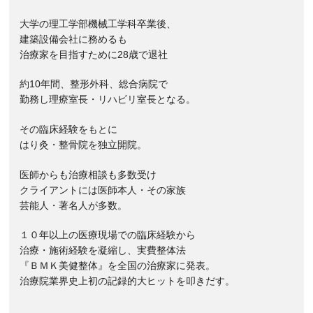
大学の理工学部機械工学科卒業後、
建築設備会社に務めるも
治療家を目指すために28歳で退社
約10年間、整形外科、総合病院で
勤務し理療室長・リハビリ室長となる。
その臨床経験をもとに
はり灸・整骨院を独立開院。
医師からも治療相談も多数受け
クライアントには医師本人・その家族
芸能人・著名人が多数。
１０年以上の医療現場での臨床経験から
治療・施術経験を凝縮し、実費整体法
『ＢＭＫ美健整体』を全国の治療家に発表。
治療院業界史上初の記録的大ヒットを叩きだす。