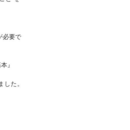
が必要で
一流の整体師セミナー
無料映像＆ご案内ページ
基本』
ました。
首・肩テクニック