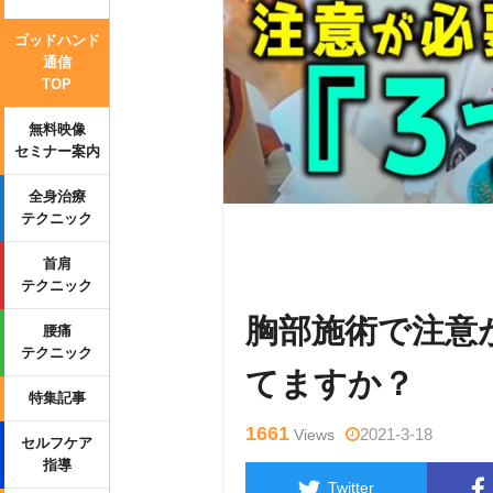
ゴッドハンド
通信
TOP
無料映像
セミナー案内
全身治療
テクニック
Warning
: Undefined variable $tag
首肩
ml/wp-content/themes/side_winder/
テクニック
胸部施術で注意
腰痛
テクニック
てますか？
特集記事
1661
2021-3-18
Views
セルフケア
指導
Twitter