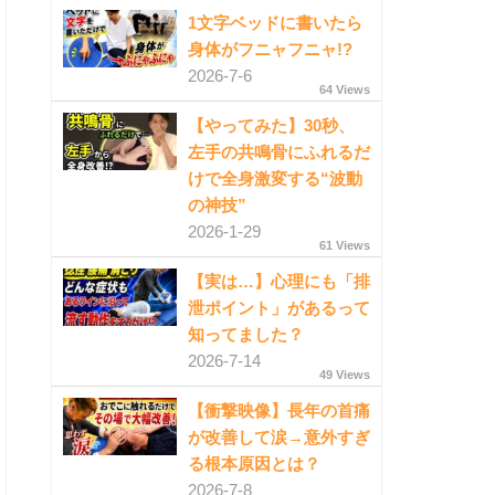
1文字ベッドに書いたら
身体がフニャフニャ!?
2026-7-6
64 Views
【やってみた】30秒、
左手の共鳴骨にふれるだ
けで全身激変する“波動
の神技”
2026-1-29
61 Views
【実は…】心理にも「排
泄ポイント」があるって
知ってました？
2026-7-14
49 Views
【衝撃映像】長年の首痛
が改善して涙→意外すぎ
る根本原因とは？
2026-7-8