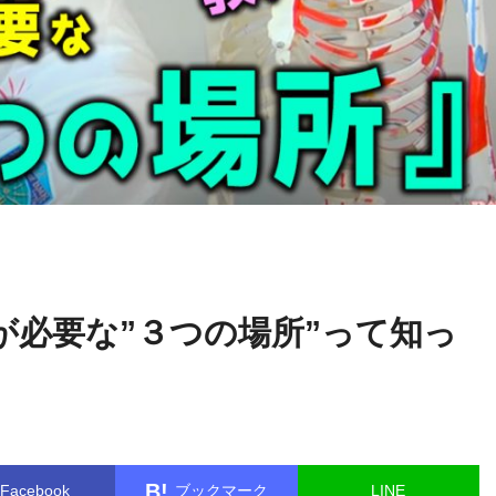
木曜日チ
name in
/home/kudoken1/godhand-tsushin.com/public_ht
ャンネル
single.php
on line
26
が必要な”３つの場所”って知っ
B!
Facebook
ブックマーク
LINE