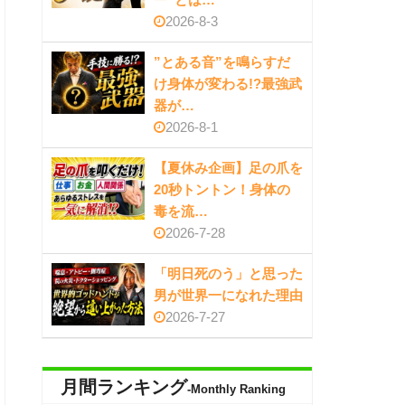
2026-8-3
”とある音”を鳴らすだ
け身体が変わる!?最強武
器が…
2026-8-1
【夏休み企画】足の爪を
20秒トントン！身体の
毒を流…
2026-7-28
「明日死のう」と思った
男が世界一になれた理由
2026-7-27
月間ランキング
-Monthly Ranking