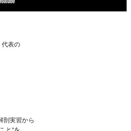
」代表の
』
解剖実習から
こと”を