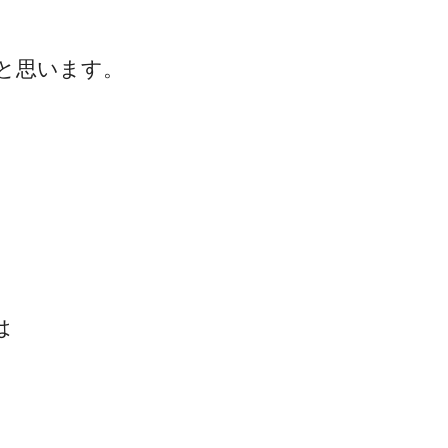
、
と思います。
ゴッドハンド通信とは
は