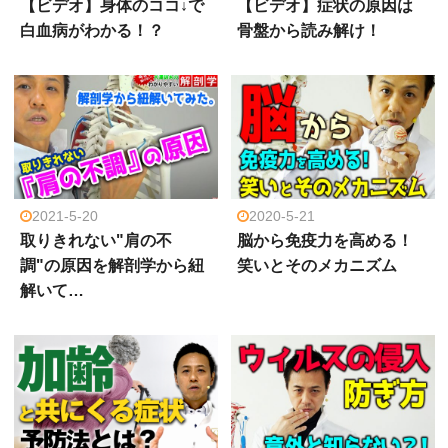
【ビデオ】身体のココ↓で
【ビデオ】症状の原因は
白血病がわかる！？
骨盤から読み解け！
2021-5-20
2020-5-21
取りきれない"肩の不
脳から免疫力を高める！
調"の原因を解剖学から紐
笑いとそのメカニズム
解いて…