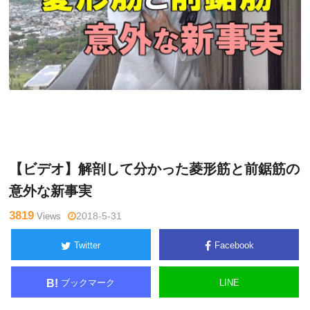
木曜
Warning
: Undefined variable $tagname in
/home/kudoken1/
日チャ
godhand-tsushin.com/public_html/wp-content/themes/side_
ンネル
winder/single.php
on line
26
【ビデオ】解剖して分かった菱形筋と前鋸筋の
意外な新事実
3819
Views
2018-5-31
Twitter
Facebook
ブックマーク
LINE
B!