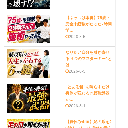
【ぶっつけ本番】75歳・
完全未経験がたった2時間
学…
2026-8-5
なりたい自分を引き寄せ
る”6つのマスターキー”と
は…
2026-8-3
”とある音”を鳴らすだけ
身体が変わる!?最強武器
が…
2026-8-1
【夏休み企画】足の爪を2