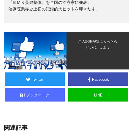
『ＢＭＫ美健整体』を全国の治療家に発表。
治療院業界史上初の記録的大ヒットを叩きだす。
この記事が気に入ったら
いいね ! しよう
Twitter
Facebook
ブックマーク
LINE
B!
関連記事