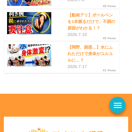
49 Views
【動画アリ】ボールペン
を1本握るだけで、不調の
原因がわかる！？
2026-7-10
45 Views
【関野、困惑…】水にふ
れただけで身体がユルユ
ルに…？
2026-7-17
41 Views
menu