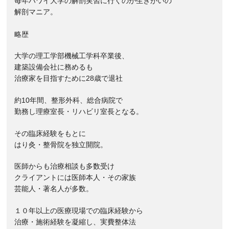
毎年ハワイ大学の解剖実習に行くのが生きがいの
解剖マニア。
略歴
大学の理工学部機械工学科卒業後、
建築設備会社に務めるも
治療家を目指すために28歳で退社
約10年間、整形外科、総合病院で
勤務し理療室長・リハビリ室長となる。
その臨床経験をもとに
はり灸・整骨院を独立開院。
医師からも治療相談も多数受け
クライアントには医師本人・その家族
芸能人・著名人が多数。
１０年以上の医療現場での臨床経験から
治療・施術経験を凝縮し、実費整体法