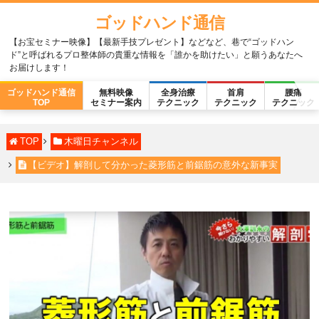
ゴッドハンド通信
【お宝セミナー映像】【最新手技プレゼント】などなど、巷で“ゴッドハン
ド”と呼ばれるプロ整体師の貴重な情報を「誰かを助けたい」と願うあなたへ
お届けします！
ゴッドハンド通信
無料映像
全身治療
首肩
腰痛
TOP
セミナー案内
テクニック
テクニック
テクニック
TOP
木曜日チャンネル
【ビデオ】解剖して分かった菱形筋と前鋸筋の意外な新事実