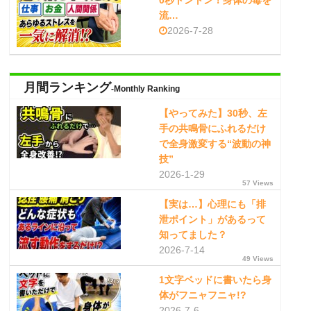
0秒トントン！身体の毒を
流…
2026-7-28
月間ランキング
-Monthly Ranking
【やってみた】30秒、左
手の共鳴骨にふれるだけ
で全身激変する“波動の神
技”
2026-1-29
57 Views
【実は…】心理にも「排
泄ポイント」があるって
知ってました？
2026-7-14
49 Views
1文字ベッドに書いたら身
体がフニャフニャ!?
2026-7-6