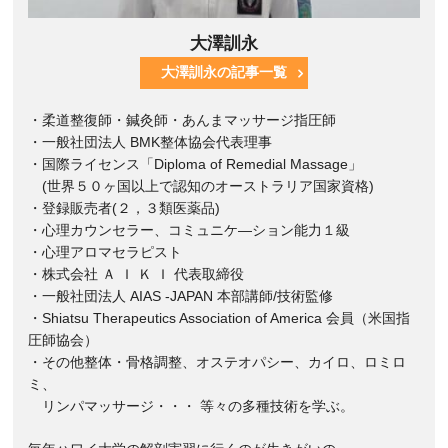
大澤訓永
大澤訓永の記事一覧
・柔道整復師・鍼灸師・あんまマッサージ指圧師
・一般社団法人 BMK整体協会代表理事
・国際ライセンス「Diploma of Remedial Massage」
(世界５０ヶ国以上で認知のオーストラリア国家資格)
・登録販売者(２，３類医薬品)
・心理カウンセラー、コミュニケ―ション能力１級
・心理アロマセラピスト
・株式会社 Ａ Ｉ Ｋ Ｉ 代表取締役
・一般社団法人 AIAS -JAPAN 本部講師/技術監修
・Shiatsu Therapeutics Association of America 会員（米国指
圧師協会）
・その他整体・骨格調整、オステオパシー、カイロ、ロミロ
ミ、
リンパマッサージ・・・ 等々の多種技術を学ぶ。