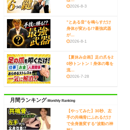
2026-8-3
”とある音”を鳴らすだけ
身体が変わる!?最強武器
が…
2026-8-1
【夏休み企画】足の爪を2
0秒トントン！身体の毒を
流…
2026-7-28
月間ランキング
-Monthly Ranking
【やってみた】30秒、左
手の共鳴骨にふれるだけ
で全身激変する“波動の神