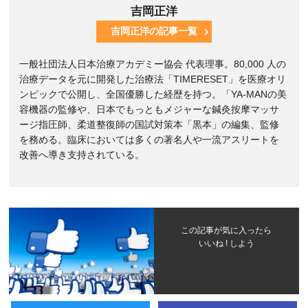
吉岡正洋
吉岡正洋の記事一覧
一般社団法人日本治療アカデミー協会 代表理事。80,000 人の
治療データを元に開発した治療法「TIMERESET」を医療オリ
ンピックで公開し、全国優勝した経歴を持つ。「YA-MANの美
容機器の監修や、日本でもっともメジャーな鍼灸按摩マッサ
ージ指圧師、柔道整復師の国試対策本「黒本」の編集、監修
を務める。臨床においては多くの著名人や一流アスリートを
改善へ導き支持されている。
この記事が気に入ったら
いいね ! しよう