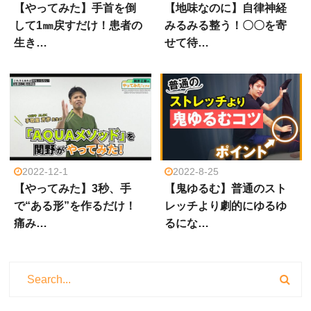
【やってみた】手首を倒
【地味なのに】自律神経
して1㎜戻すだけ！患者の
みるみる整う！〇〇を寄
生き…
せて待…
2022-12-1
2022-8-25
【やってみた】3秒、手
【鬼ゆるむ】普通のスト
で“ある形”を作るだけ！
レッチより劇的にゆるゆ
痛み…
るにな…