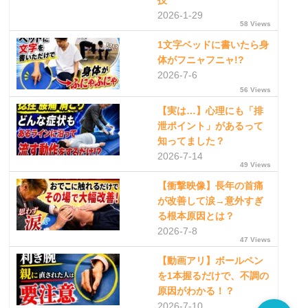
技”
2026-1-29
58 Views
1文字ベッドに書いたら身
体がフニャフニャ!?
2026-7-6
56 Views
【実は…】心理にも「排
泄ポイント」があるって
知ってました？
2026-7-14
49 Views
【衝撃映像】長年の首痛
が改善して涙→意外すぎ
る根本原因とは？
2026-7-8
47 Views
【動画アリ】ボールペン
を1本握るだけで、不調の
原因がわかる！？
2026-7-10