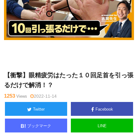
吉
Warning
: Undefined variable $tagname in
/home/kudoken1/god
岡 正
hand-tsushin.com/public_html/wp-content/themes/side_winder/
洋
single.php
on line
26
【衝撃】眼精疲労はたった１０回足首を引っ張
るだけで解消！？
1253
Views
2022-11-14
Twitter
Facebook
ブックマーク
LINE
B!