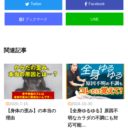
Twitter
Facebook
ブックマーク
LINE
B!
関連記事
2020-7-15
2024-10-30
【身体の歪み】の本当の
【全身ゆるゆる】原因不
理由
明なカラダの不調にも対
応可能…