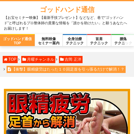
ゴッドハンド通信
【お宝セミナー映像】【最新手技プレゼント】などなど、巷で“ゴッドハン
ド”と呼ばれるプロ整体師の貴重な情報を「誰かを助けたい」と願うあなたへ
お届けします！
ゴッドハンド通信
無料映像
全身治療
首肩
腰痛
TOP
セミナー案内
テクニック
テクニック
テクニック
TOP
月曜チャンネル
吉岡 正洋
【衝撃】眼精疲労はたった１０回足首を引っ張るだけで解消！？