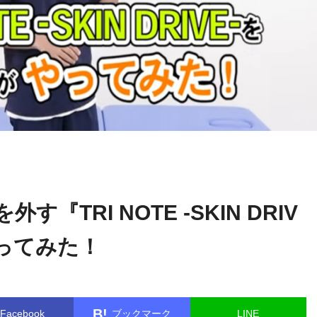
関野
name in
/home/kudoken1/godhand-tsushin.com/public_html/w
正顕
le.php
on line
26
『TRI NOTE -SKIN DRIV
やってみた！
B!
Facebook
ブックマーク
LINE