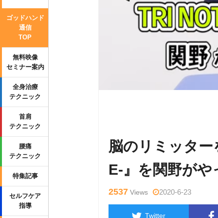
ゴッドハンド
通信
TOP
無料映像
セミナー案内
全身治療
テクニック
Warning
: Undefined variable $tag
首肩
p-content/themes/side_winder/sing
テクニック
脳のリミッターを外す
腰痛
テクニック
E-』を関野が
特集記事
2537
2020-6-23
Views
セルフケア
指導
Twitter