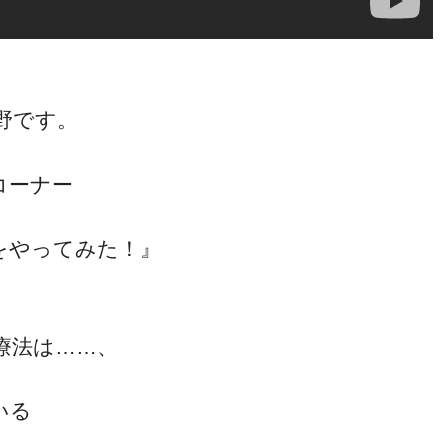
野です。
コーナー
をやってみた！』
療法は……、
いる