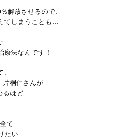
0％解放させるので、
えてしまうことも…
ゴッドハンド通信とは
た
治療法なんです！
て、
 片桐仁さんが
めるほど
を全て
りたい