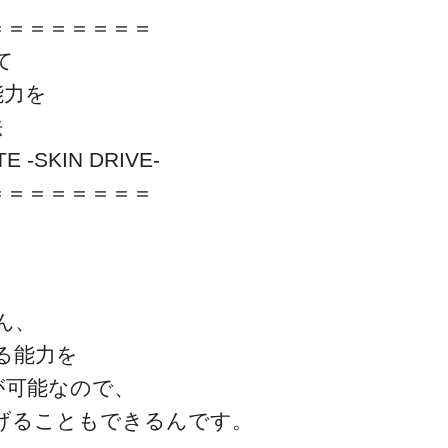
＝＝＝＝＝＝＝＝
て
能力を
法
-SKIN DRIVE-
一流の整体師セミナー
＝＝＝＝＝＝＝＝
無料映像＆ご案内ページ
首・肩テクニック
ん、
る能力を
が可能なので、
げることもできるんです。