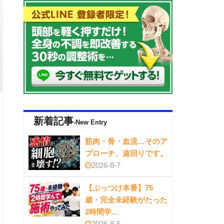
新着記事
-New Entry
筋肉・骨・血流…そのア
プローチ、遠回りです。
2026-8-7
【ぶっつけ本番】75
歳・完全未経験がたった
2時間学…
2026-8-5