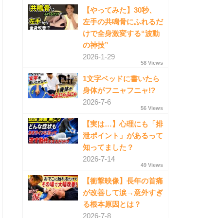
【やってみた】30秒、
左手の共鳴骨にふれるだ
けで全身激変する“波動
の神技”
2026-1-29
58 Views
1文字ベッドに書いたら
身体がフニャフニャ!?
2026-7-6
56 Views
【実は…】心理にも「排
泄ポイント」があるって
知ってました？
2026-7-14
49 Views
【衝撃映像】長年の首痛
が改善して涙→意外すぎ
る根本原因とは？
2026-7-8