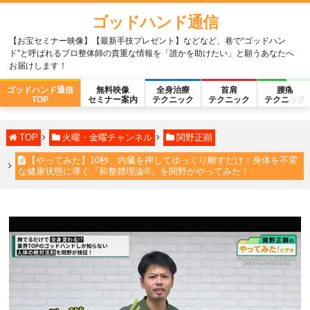
ゴッドハンド通信
【お宝セミナー映像】【最新手技プレゼント】などなど、巷で“ゴッドハン
ド”と呼ばれるプロ整体師の貴重な情報を「誰かを助けたい」と願うあなたへ
お届けします！
ゴッドハンド通信
無料映像
全身治療
首肩
腰痛
TOP
セミナー案内
テクニック
テクニック
テクニック
TOP
火曜・金曜チャンネル
関野正顕
【やってみた】10秒、内臓を押してゆっくり離すだけ！身体を不変
な健康状態に導く『和整體理論®』を関野がやってみた！