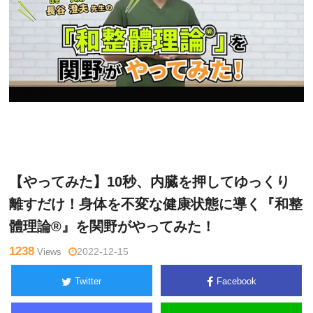
関
Warning
: Undefined variable $tagname in
/home/kudoken1/god
野正
hand-tsushin.com/public_html/wp-content/themes/side_winder/
顕
single.php
on line
26
【やってみた】10秒、内臓を押してゆっくり
離すだけ！身体を不変な健康状態に導く『和整
體理論®』を関野がやってみた！
1238
Views
2022-12-15
Twitter
Facebook