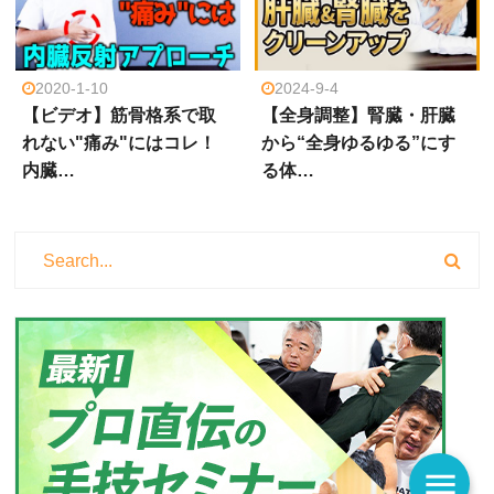
2020-1-10
2024-9-4
【ビデオ】筋骨格系で取
【全身調整】腎臓・肝臓
れない"痛み"にはコレ！
から“全身ゆるゆる”にす
内臓…
る体…
menu