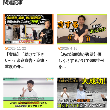
関連記事
2025-11-22
2025-4-15
【実録】「助けて下さ
【あの治療法が復活】優
い⋯」余命宣告・麻痺・
しくさするだけで600症例
重度の脊…
を…