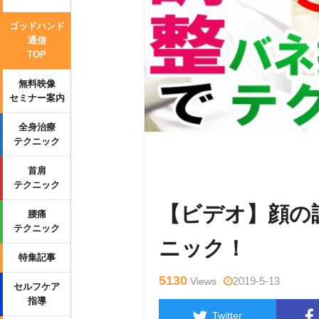
ゴッドハンド
通信
TOP
無料映像
セミナー案内
全身治療
テクニック
Warning
: Undefined variable $tag
首肩
wp-content/themes/side_winder/sin
テクニック
【ビデオ】顔の
腰痛
テクニック
ニック！
特集記事
5130
2019-5-13
Views
セルフケア
指導
Twitter