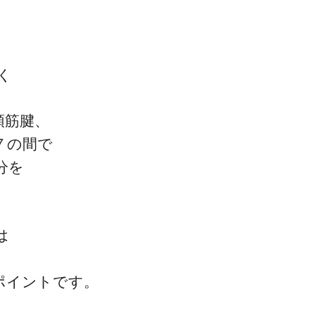
く
頭筋腱、
７の間で
分を
は
ポイントです。