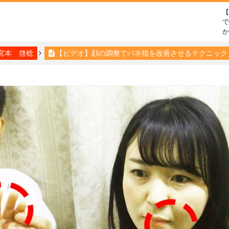
で
宮本 啓稔
【ビデオ】顔の調整でバネ指を改善させるテクニック