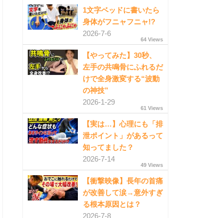
1文字ベッドに書いたら
身体がフニャフニャ!?
2026-7-6
64 Views
【やってみた】30秒、
左手の共鳴骨にふれるだ
けで全身激変する“波動
の神技”
2026-1-29
61 Views
【実は…】心理にも「排
泄ポイント」があるって
知ってました？
2026-7-14
49 Views
【衝撃映像】長年の首痛
が改善して涙→意外すぎ
る根本原因とは？
2026-7-8