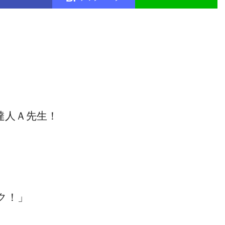
達人Ａ先生！
ク！」