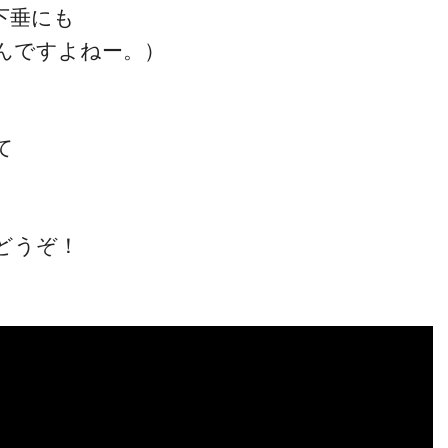
下垂にも
んですよねー。）
て
一流の整体師セミナー
無料映像＆ご案内ページ
どうぞ！
首・肩テクニック