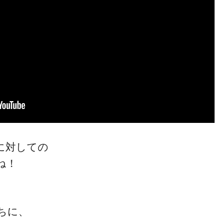
ゴッドハンド通信とは
に対しての
ね！
ちに、