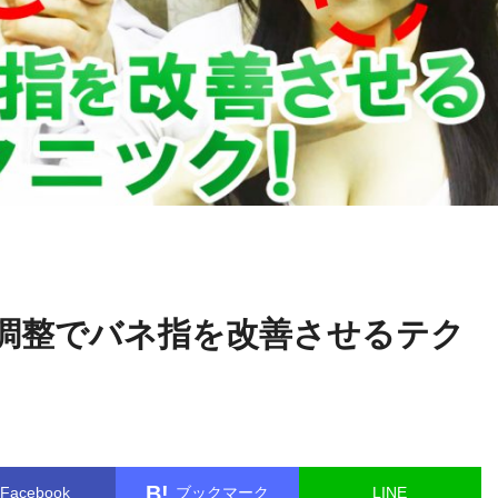
宮
name in
/home/kudoken1/godhand-tsushin.com/public_html/
本 啓稔
gle.php
on line
26
調整でバネ指を改善させるテク
B!
Facebook
ブックマーク
LINE