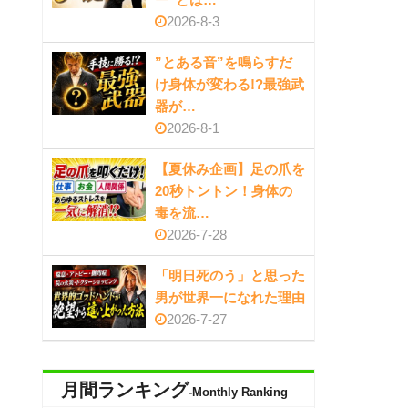
2026-8-3
”とある音”を鳴らすだ
け身体が変わる!?最強武
器が…
2026-8-1
【夏休み企画】足の爪を
20秒トントン！身体の
毒を流…
2026-7-28
「明日死のう」と思った
男が世界一になれた理由
2026-7-27
月間ランキング
-Monthly Ranking