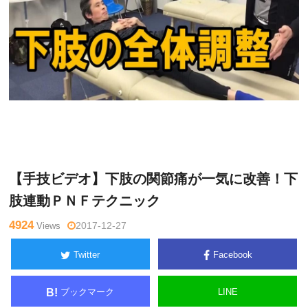
Warning
: Undefined variable $tagname in
/home/kudoken1/god
辻
hand-tsushin.com/public_html/wp-content/themes/side_winder/
亮
single.php
on line
26
【手技ビデオ】下肢の関節痛が一気に改善！下
肢連動ＰＮＦテクニック
4924
Views
2017-12-27
Twitter
Facebook
ブックマーク
LINE
B!