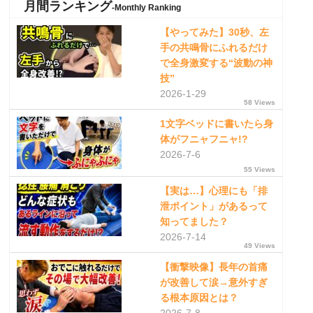
月間ランキング
-Monthly Ranking
【やってみた】30秒、左
手の共鳴骨にふれるだけ
で全身激変する“波動の神
技”
2026-1-29
58 Views
1文字ベッドに書いたら身
体がフニャフニャ!?
2026-7-6
55 Views
【実は…】心理にも「排
泄ポイント」があるって
知ってました？
2026-7-14
49 Views
【衝撃映像】長年の首痛
が改善して涙→意外すぎ
る根本原因とは？