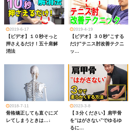
2019-6-17
2019-4-19
【ビデオ】１０秒そっと
【ビデオ】３０秒"こする
押さえるだけ！五十肩解
だけ"テニス肘改善テクニ
消法
ッ…
2018-7-11
2023-3-8
骨格矯正しても直ぐにズ
【３分ください】肩甲骨
レてしまうときは…↓
を“はがさない”でゆるゆ
るに…