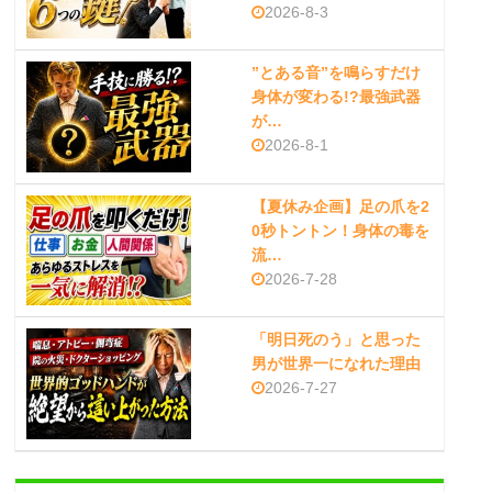
2026-8-3
”とある音”を鳴らすだけ
身体が変わる!?最強武器
が…
2026-8-1
【夏休み企画】足の爪を2
0秒トントン！身体の毒を
流…
2026-7-28
「明日死のう」と思った
男が世界一になれた理由
2026-7-27