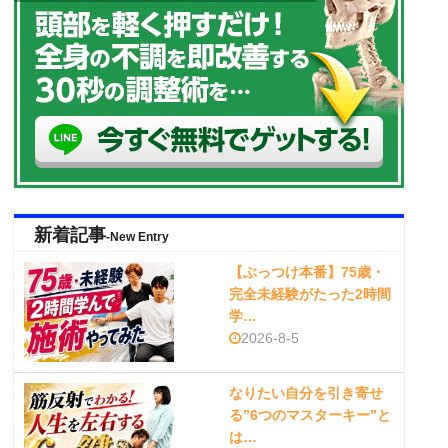
新着記事
-New Entry
【ぶっつけ本番】75歳・
完全未経験がたった2時間
学…
2026-8-5
なりたい自分を引き寄せ
る”6つのマスターキー”と
は…