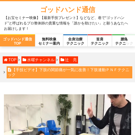
ゴッドハンド通信
【お宝セミナー映像】【最新手技プレゼント】などなど、巷で“ゴッドハン
ド”と呼ばれるプロ整体師の貴重な情報を「誰かを助けたい」と願うあなたへ
お届けします！
ゴッドハンド通信
無料映像
全身治療
首肩
腰痛
TOP
セミナー案内
テクニック
テクニック
テクニック
TOP
水曜チャンネル
辻 亮
【手技ビデオ】下肢の関節痛が一気に改善！下肢連動ＰＮＦテクニ
ック