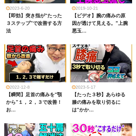
2023-6-20
2019-10-21
【即効】突き指が“たった
【ビデオ】腕の痛みの原
３ステップ”で改善する方
因が透けて見える。"上腕
法
悪玉…
2022-12-8
2023-5-17
【瞬間】足首の痛みを“顎
【たった３秒】あらゆる
から”１，２，３で改善！
膝の痛みを取り切るに
お…
は“かか…