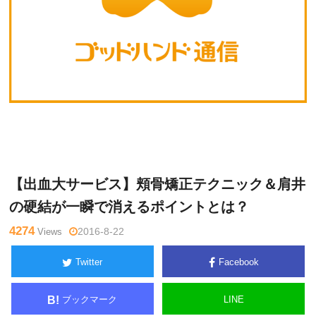
宮
Warning
: Undefined variable $tagname in
/home/kudoken1/go
本
dhand-tsushin.com/public_html/wp-content/themes/side_wind
啓稔
er/single.php
on line
26
【出血大サービス】頬骨矯正テクニック＆肩井
の硬結が一瞬で消えるポイントとは？
4274
Views
2016-8-22
Twitter
Facebook
ブックマーク
LINE
B!