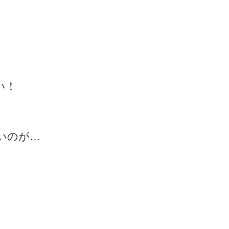
ゴッドハンド通信とは
い！
いのが…