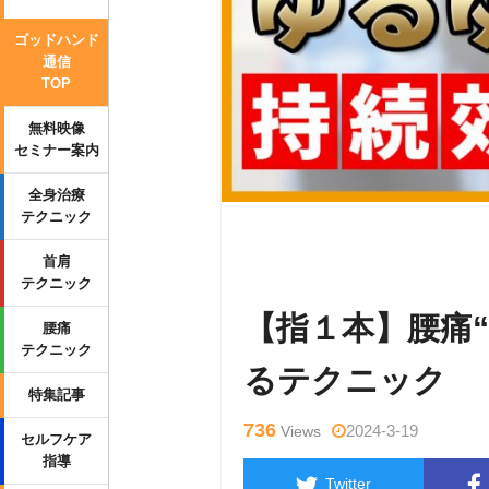
ゴッドハンド
通信
TOP
無料映像
セミナー案内
全身治療
テクニック
Warning
: Undefined variable $tag
首肩
p-content/themes/side_winder/sing
テクニック
【指１本】腰痛
腰痛
テクニック
るテクニック
特集記事
736
2024-3-19
Views
セルフケア
指導
Twitter