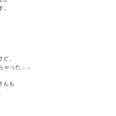
す。
一流の整体師セミナー
無料映像＆ご案内ページ
けど、
ちゃった…」
首・肩テクニック
さんも
。