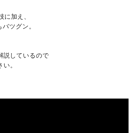
技に加え、
もバツグン。
解説しているので
さい。