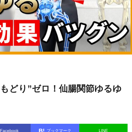
関野
name in
/home/kudoken1/godhand-tsushin.com/public_html/w
正顕
le.php
on line
26
“もどり”ゼロ！仙腸関節ゆるゆ
B!
Facebook
ブックマーク
LINE