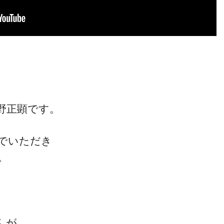
野正顕です。
でいただき
。
んが