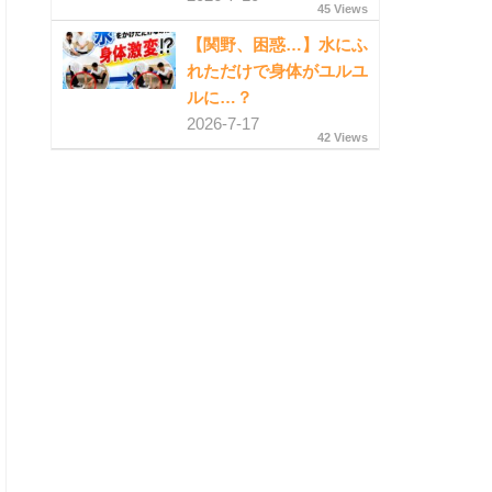
45 Views
【関野、困惑…】水にふ
れただけで身体がユルユ
ルに…？
2026-7-17
42 Views