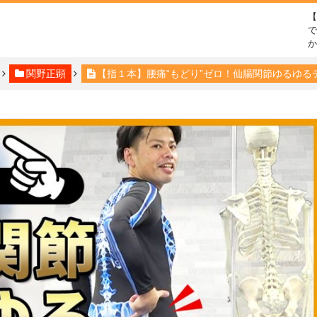
で
関野正顕
【指１本】腰痛“もどり”ゼロ！仙腸関節ゆるゆる