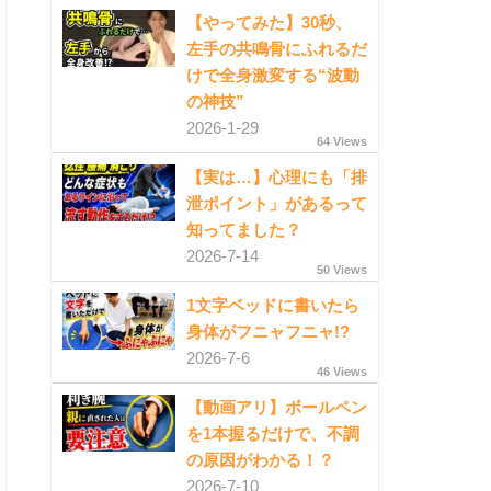
【やってみた】30秒、
左手の共鳴骨にふれるだ
けで全身激変する“波動
の神技”
2026-1-29
64 Views
【実は…】心理にも「排
泄ポイント」があるって
知ってました？
2026-7-14
50 Views
1文字ベッドに書いたら
身体がフニャフニャ!?
2026-7-6
46 Views
【動画アリ】ボールペン
を1本握るだけで、不調
の原因がわかる！？
2026-7-10