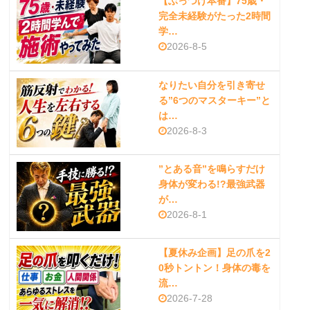
【ぶっつけ本番】75歳・
完全未経験がたった2時間
学…
2026-8-5
なりたい自分を引き寄せ
る”6つのマスターキー”と
は…
2026-8-3
”とある音”を鳴らすだけ
身体が変わる!?最強武器
が…
2026-8-1
【夏休み企画】足の爪を2
0秒トントン！身体の毒を
流…
2026-7-28