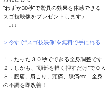
“わずか30秒”で驚異の効果を体感できる
スゴ技映像をプレゼントします♪
↓↓↓
＞今すぐ”スゴ技映像”を無料で手にれる
１．たった３０秒でできる全身調整です
２．しかも、”頭部を軽く押すだけ”でＯＫ
３．腰痛、肩こり、頭痛、膝痛etc…全身
の不調を即改善！