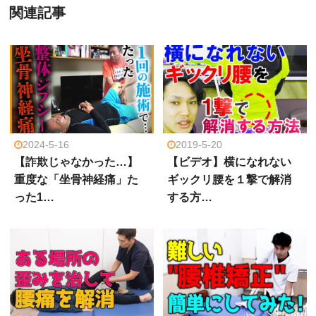
関連記事
2024-5-16
2019-5-20
【詐欺じゃなかった…】
【ビデオ】横になれない
重度な「坐骨神経痛」た
ギックリ腰を１撃で解消
った1…
する方…