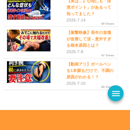
【実は…】心理にも「排
泄ポイント」があるって
知ってました？
2026-7-14
49 Views
【衝撃映像】長年の首痛
が改善して涙→意外すぎ
る根本原因とは？
2026-7-8
47 Views
【動画アリ】ボールペン
を1本握るだけで、不調の
原因がわかる！？
2026-7-10
45 Views
menu