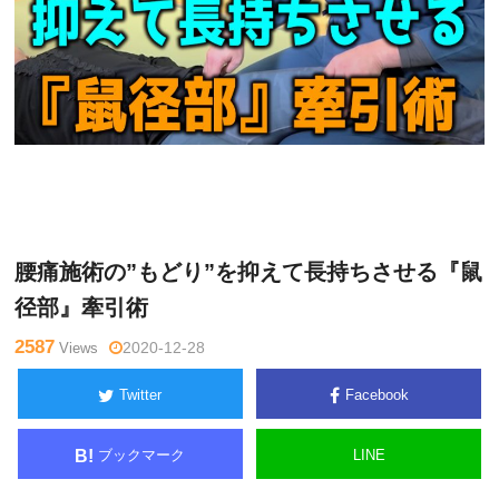
月曜
Warning
: Undefined variable $tagname in
/home/kudoken1/g
チャン
odhand-tsushin.com/public_html/wp-content/themes/side_wi
ネル
nder/single.php
on line
26
腰痛施術の”もどり”を抑えて長持ちさせる『鼠
径部』牽引術
2587
Views
2020-12-28
Twitter
Facebook
ブックマーク
LINE
B!