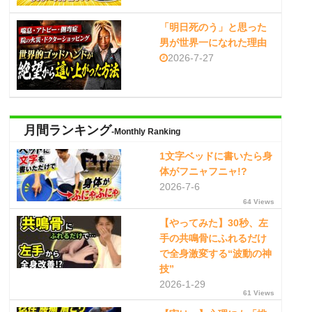
「明日死のう」と思った
男が世界一になれた理由
2026-7-27
月間ランキング
-Monthly Ranking
1文字ベッドに書いたら身
体がフニャフニャ!?
2026-7-6
64 Views
【やってみた】30秒、左
手の共鳴骨にふれるだけ
で全身激変する“波動の神
技”
2026-1-29
61 Views