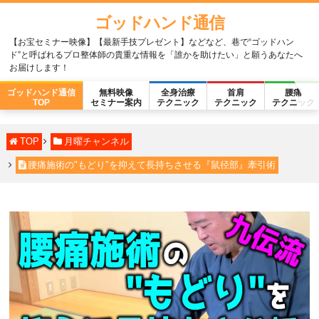
ゴッドハンド通信
【お宝セミナー映像】【最新手技プレゼント】などなど、巷で“ゴッドハン
ド”と呼ばれるプロ整体師の貴重な情報を「誰かを助けたい」と願うあなたへ
お届けします！
ゴッドハンド通信
無料映像
全身治療
首肩
腰痛
TOP
セミナー案内
テクニック
テクニック
テクニック
TOP
月曜チャンネル
腰痛施術の"もどり"を抑えて長持ちさせる『鼠径部』牽引術