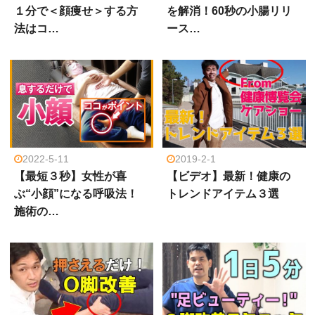
１分で＜顔痩せ＞する方
を解消！60秒の小腸リリ
法はコ…
ース…
2022-5-11
2019-2-1
【最短３秒】女性が喜
【ビデオ】最新！健康の
ぶ“小顔”になる呼吸法！
トレンドアイテム３選
施術の…