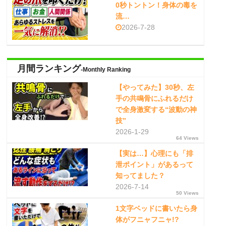
0秒トントン！身体の毒を
流…
2026-7-28
月間ランキング
-Monthly Ranking
【やってみた】30秒、左
手の共鳴骨にふれるだけ
で全身激変する“波動の神
技”
2026-1-29
64 Views
【実は…】心理にも「排
泄ポイント」があるって
知ってました？
2026-7-14
50 Views
1文字ベッドに書いたら身
体がフニャフニャ!?