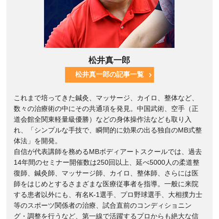
松井真一郎
松井真一郎の記事一覧
これまで培ってきた鍼灸、マッサージ、カイロ、整体など、
数々の治療術の中にその共通項を発見。中国武術、空手（正
道会館全関東軽量級優勝）などの身体操作法なども取り入
れ、「シンプルな手技で、瞬間的に効果の出る独自のMB式整
体法」を開発。
自信が代表講師を務めるMBボディアートスクールでは、過去
14年間のセミナー開催数は250回以上、延べ5000人の柔道整
復師、鍼灸師、マッサージ師、カイロ、整体師、さらには医
師をはじめとするさまざまな医療従事者を指導。一般に来院
する患者以外にも、有名K-1選手、プロ野球選手、大相撲力士
等のスポーツ関係者の治療、試合直前のコンディショニン
グ・調整を行うなど、第一線で活躍するプロからも絶大な信