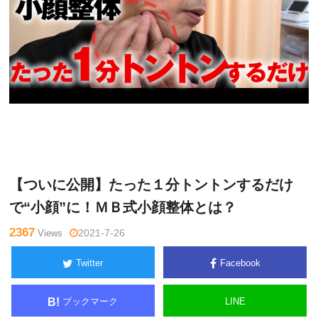
松
Warning
: Undefined variable $tagname in
/home/kudoken1/go
井真
dhand-tsushin.com/public_html/wp-content/themes/side_wind
一郎
er/single.php
on line
26
【ついに公開】たった１分トントンするだけ
で“小顔”に！ＭＢ式小顔整体とは？
2367
Views
2021-7-26
Twitter
Facebook
ブックマーク
LINE
B!