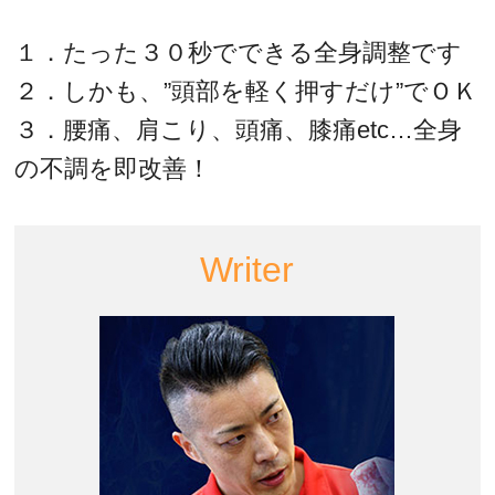
１．たった３０秒でできる全身調整です
２．しかも、”頭部を軽く押すだけ”でＯＫ
３．腰痛、肩こり、頭痛、膝痛etc…全身
の不調を即改善！
Writer