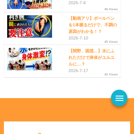
2026-7-6
46 Views
【動画アリ】ボールペン
を1本握るだけで、不調の
原因がわかる！？
2026-7-10
45 Views
【関野、困惑…】水にふ
れただけで身体がユルユ
ルに…？
2026-7-17
42 Views
menu