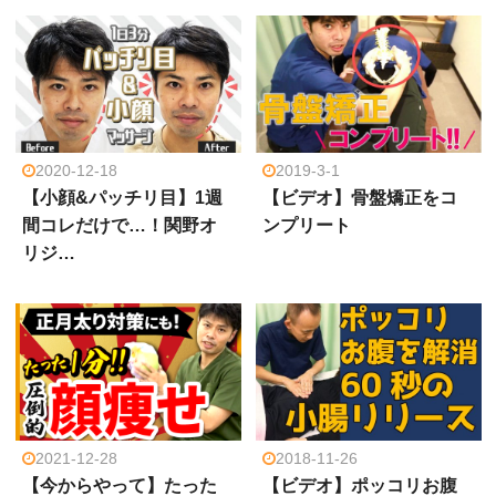
2020-12-18
2019-3-1
【小顔&パッチリ目】1週
【ビデオ】骨盤矯正をコ
間コレだけで…！関野オ
ンプリート
リジ…
2021-12-28
2018-11-26
【今からやって】たった
【ビデオ】ポッコリお腹