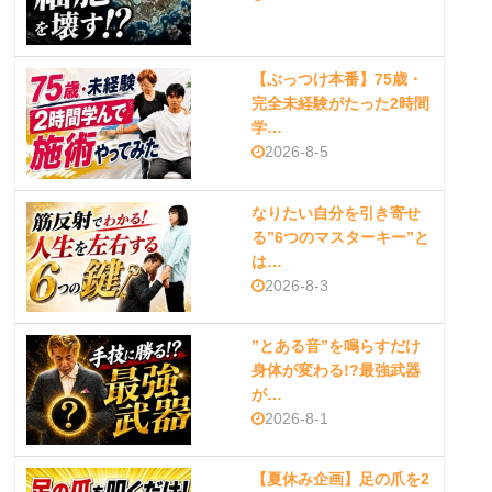
【ぶっつけ本番】75歳・
完全未経験がたった2時間
学…
2026-8-5
なりたい自分を引き寄せ
る”6つのマスターキー”と
は…
2026-8-3
”とある音”を鳴らすだけ
身体が変わる!?最強武器
が…
2026-8-1
【夏休み企画】足の爪を2