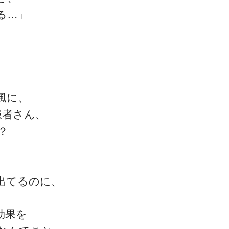
る…」
」
一流の整体師セミナー
風に、
無料映像＆ご案内ページ
患者さん、
？
首・肩テクニック
出てるのに、
効果を