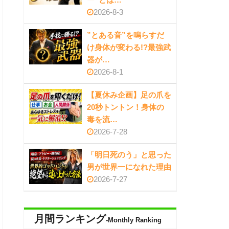
2026-8-3
”とある音”を鳴らすだ
け身体が変わる!?最強武
器が…
2026-8-1
【夏休み企画】足の爪を
20秒トントン！身体の
毒を流…
2026-7-28
「明日死のう」と思った
男が世界一になれた理由
2026-7-27
月間ランキング
-Monthly Ranking