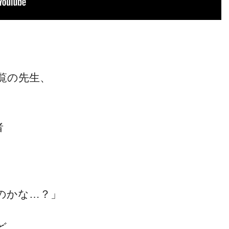
覧の先生、
者
のかな…？」
ど、