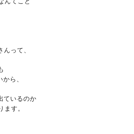
なんてこと
ゴッドハンド通信とは
さんって、
も
いから、
出ているのか
ります。