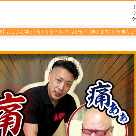
で
痛】おじさん悶絶！肩甲骨をバリバリはがせ！（痛すぎて〇〇が飛んじ