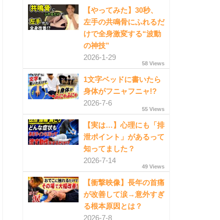
【やってみた】30秒、
左手の共鳴骨にふれるだ
けで全身激変する“波動
の神技”
2026-1-29
58 Views
1文字ベッドに書いたら
身体がフニャフニャ!?
2026-7-6
55 Views
【実は…】心理にも「排
泄ポイント」があるって
知ってました？
2026-7-14
49 Views
【衝撃映像】長年の首痛
が改善して涙→意外すぎ
る根本原因とは？
2026-7-8