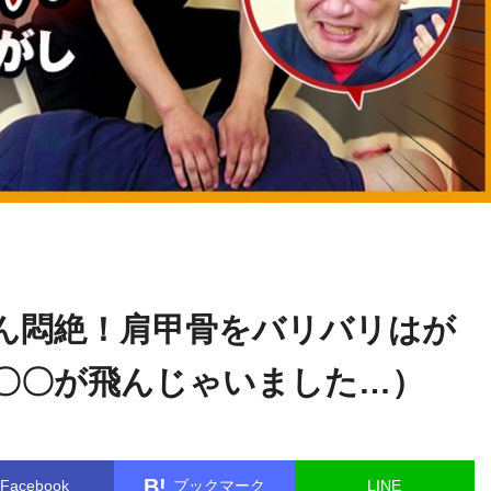
松井
name in
/home/kudoken1/godhand-tsushin.com/public_html/
真一郎
gle.php
on line
26
ん悶絶！肩甲骨をバリバリはが
〇〇が飛んじゃいました…）
B!
Facebook
ブックマーク
LINE