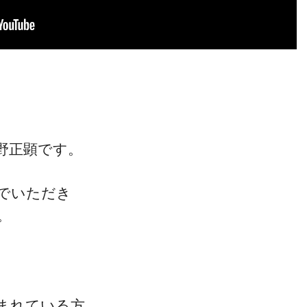
野正顕です。
でいただき
。
まれている方