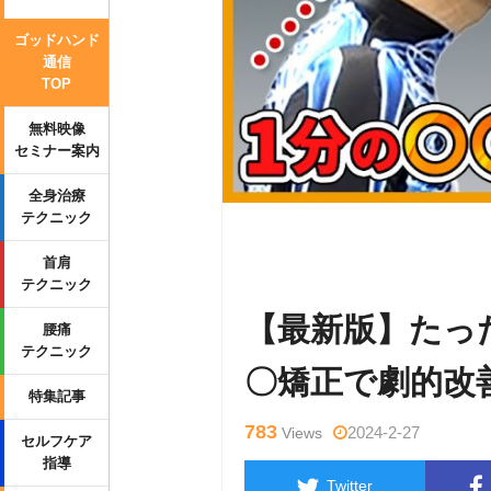
ゴッドハンド
通信
TOP
無料映像
セミナー案内
全身治療
テクニック
Warning
: Undefined variable $tag
首肩
p-content/themes/side_winder/sing
テクニック
【最新版】たっ
腰痛
テクニック
〇矯正で劇的改
特集記事
783
2024-2-27
Views
セルフケア
指導
Twitter