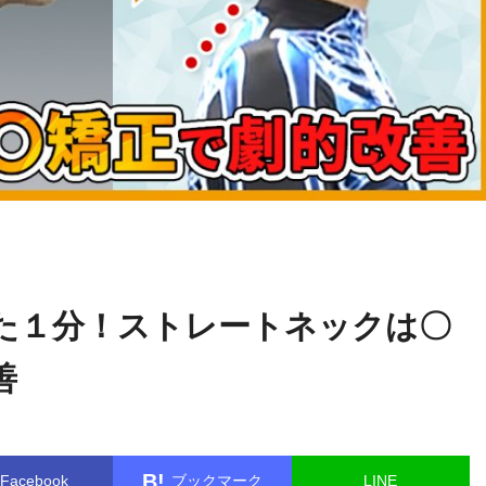
関野
name in
/home/kudoken1/godhand-tsushin.com/public_html/w
正顕
le.php
on line
26
た１分！ストレートネックは〇
善
B!
Facebook
ブックマーク
LINE