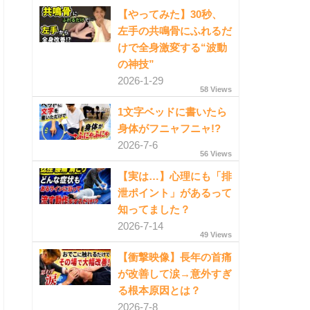
【やってみた】30秒、
左手の共鳴骨にふれるだ
けで全身激変する“波動
の神技”
2026-1-29
58 Views
1文字ベッドに書いたら
身体がフニャフニャ!?
2026-7-6
56 Views
【実は…】心理にも「排
泄ポイント」があるって
知ってました？
2026-7-14
49 Views
【衝撃映像】長年の首痛
が改善して涙→意外すぎ
る根本原因とは？
2026-7-8