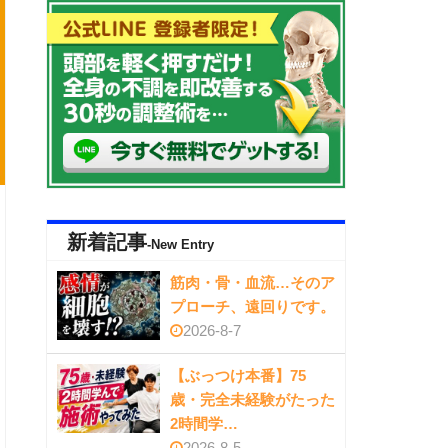
新着記事
-New Entry
筋肉・骨・血流…そのア
プローチ、遠回りです。
2026-8-7
【ぶっつけ本番】75
歳・完全未経験がたった
2時間学…
2026-8-5