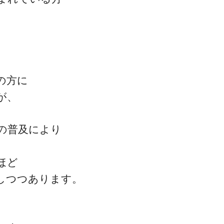
の方に
一流の整体師セミナー
が、
無料映像＆ご案内ページ
の普及により
首・肩テクニック
ほど
しつつあります。