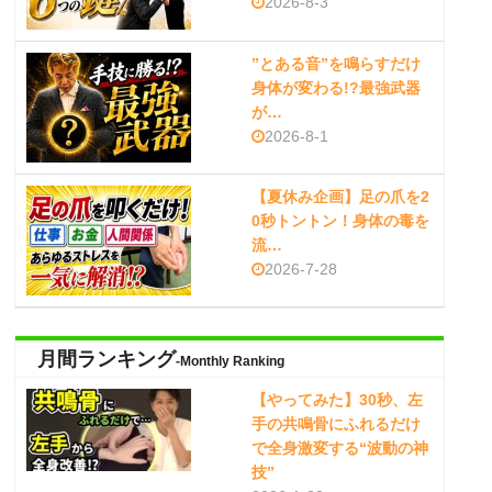
2026-8-3
”とある音”を鳴らすだけ
身体が変わる!?最強武器
が…
2026-8-1
【夏休み企画】足の爪を2
0秒トントン！身体の毒を
流…
2026-7-28
月間ランキング
-Monthly Ranking
【やってみた】30秒、左
手の共鳴骨にふれるだけ
で全身激変する“波動の神
技”