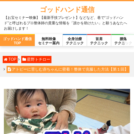
ゴッドハンド通信
【お宝セミナー映像】【最新手技プレゼント】などなど、巷で“ゴッドハン
ド”と呼ばれるプロ整体師の貴重な情報を「誰かを助けたい」と願うあなたへ
お届けします！
ゴッドハンド通信
無料映像
全身治療
首肩
腰痛
TOP
セミナー案内
テクニック
テクニック
テクニック
TOP
星野トチロー
アトピーに苦しむ赤ちゃんに密着！整体で克服した方法【第１回】