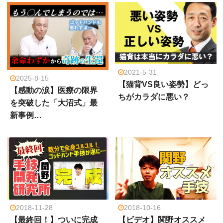
2021-5-31
2025-8-15
【猫背VS良い姿勢】どっ
【感動の涙】医療の限界
ちがカラダに悪い？
を突破した「大沼式」最
新事例…
2018-11-28
2018-10-16
【最終回！】ついに完成
【ビデオ】関野オススメ