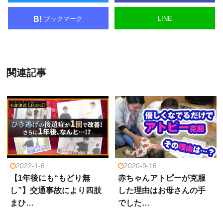
ブックマーク
LINE
B!
関連記事
2022-1-6
2020-9-16
【1年後にも“もどり無
赤ちゃんアトピーが克服
し”】交通事故により四肢
した理由はお母さんの手
まひ…
でした…