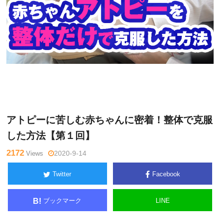
星
Warning
: Undefined variable $tagname in
/home/kudoken1/go
野トチ
dhand-tsushin.com/public_html/wp-content/themes/side_wind
ロー
er/single.php
on line
26
アトピーに苦しむ赤ちゃんに密着！整体で克服
した方法【第１回】
2172
Views
2020-9-14
Twitter
Facebook
ブックマーク
LINE
B!