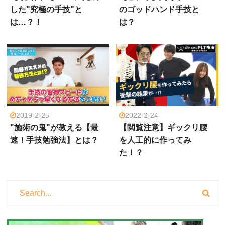
した"究極の手技"と
のゴッドハンド手技と
は…？！
は？
2019-2-25
2022-2-24
"施術の鬼"が教える【最
【閲覧注意】ギックリ腰
速！手技勉強法】とは？
を人工的に作ってみ
た！？