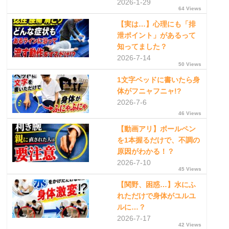
2026-1-29
64 Views
【実は…】心理にも「排
泄ポイント」があるって
知ってました？
2026-7-14
50 Views
1文字ベッドに書いたら身
体がフニャフニャ!?
2026-7-6
46 Views
【動画アリ】ボールペン
を1本握るだけで、不調の
原因がわかる！？
2026-7-10
45 Views
【関野、困惑…】水にふ
れただけで身体がユルユ
ルに…？
2026-7-17
42 Views