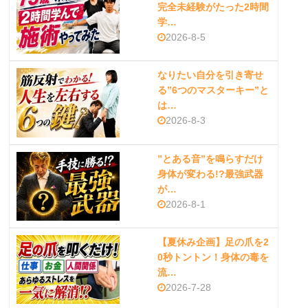
完全未経験がたった2時間
学…
2026-8-5
なりたい自分を引き寄せ
る”6つのマスターキー”と
は…
2026-8-3
”とある音”を鳴らすだけ
身体が変わる!?最強武器
が…
2026-8-1
【夏休み企画】足の爪を2
0秒トントン！身体の毒を
流…
2026-7-28