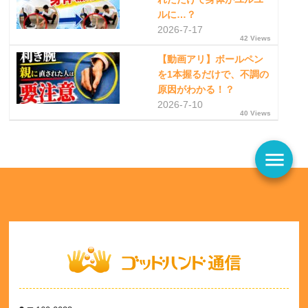
ルに…？
2026-7-17
42 Views
【動画アリ】ボールペン
を1本握るだけで、不調の
原因がわかる！？
2026-7-10
40 Views
menu