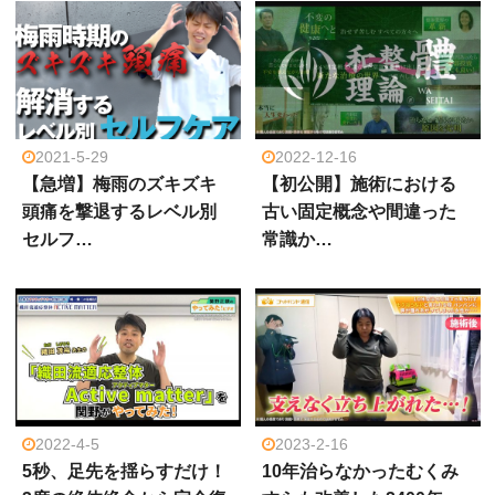
2021-5-29
2022-12-16
【急増】梅雨のズキズキ
【初公開】施術における
頭痛を撃退するレベル別
古い固定概念や間違った
セルフ…
常識か…
2022-4-5
2023-2-16
5秒、足先を揺らすだけ！
10年治らなかったむくみ