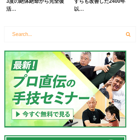
3度の絶体絶命から完全復
すらも改善した2400年
活…
以…