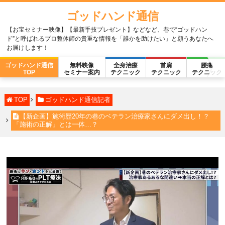
ゴッドハンド通信
【お宝セミナー映像】【最新手技プレゼント】などなど、巷で“ゴッドハン
ド”と呼ばれるプロ整体師の貴重な情報を「誰かを助けたい」と願うあなたへ
お届けします！
ゴッドハンド通信
無料映像
全身治療
首肩
腰痛
TOP
セミナー案内
テクニック
テクニック
テクニック
TOP
ゴッドハンド通信記者
【新企画】施術歴20年の巷のベテラン治療家さんにダメ出し！？
「施術の正解」とは一体…？