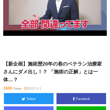
ゴッド
Warning
: Undefined variable $tagname in
/home/kudoken
ハンド通
1/godhand-tsushin.com/public_html/wp-content/themes/si
信記者
de_winder/single.php
on line
26
【新企画】施術歴20年の巷のベテラン治療家
さんにダメ出し！？ 「施術の正解」とは一
体…？
1606
Views
2022-3-1
Twitter
Facebook