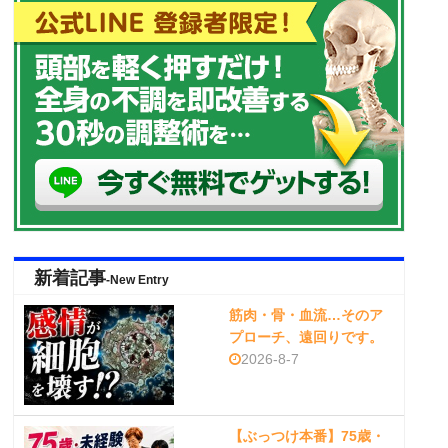
新着記事
-New Entry
筋肉・骨・血流…そのア
プローチ、遠回りです。
2026-8-7
【ぶっつけ本番】75歳・