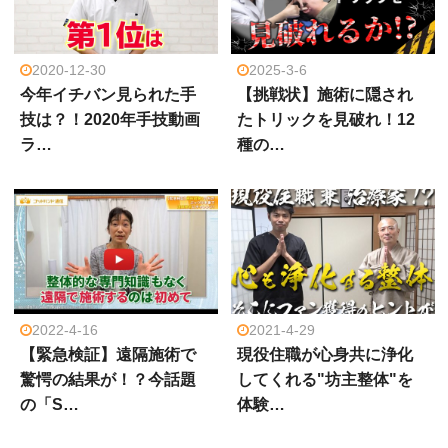
2020-12-30
2025-3-6
今年イチバン見られた手
【挑戦状】施術に隠され
技は？！2020年手技動画
たトリックを見破れ！12
ラ…
種の…
2022-4-16
2021-4-29
【緊急検証】遠隔施術で
現役住職が心身共に浄化
驚愕の結果が！？今話題
してくれる"坊主整体"を
の「S…
体験…