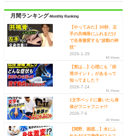
月間ランキング
-Monthly Ranking
【やってみた】30秒、左
手の共鳴骨にふれるだけ
で全身激変する“波動の神
技”
2026-1-29
65 Views
【実は…】心理にも「排
泄ポイント」があるって
知ってました？
2026-7-14
51 Views
1文字ベッドに書いたら身
体がフニャフニャ!?
2026-7-6
43 Views
【関野、困惑…】水にふ
れただけで身体がユルユ