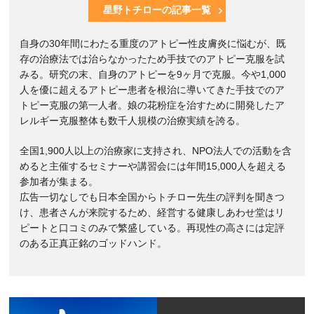
星野トチローの記事一覧
自身の30年間にわたる重度のアトピー性皮膚炎に悩むが、既
存の治療法では治らなかったため手技でのアトピー克服を試
みる。研究の末、自身のアトピーを9ヶ月で克服。今や1,000
人を優に超えるアトピー患者を根治に導いてきた手技でのア
トピー克服の第一人者。娘の花粉症を治すために開発したア
レルギー克服整体も数千人規模の治療実績を誇る。
全国1,900人以上の治療家に支持され、NPO法人での活動を含
めると主催するセミナーや講習会には年間15,000人を超える
参加者が集まる。
広告一切なしでも日本全国からトチロー先生の評判を聞きつ
け、患者さんが来院するため、経営する健康しあわせ堂はリ
ピートと口コミのみで繁盛している。再現性の高さには定評
のある正真正銘のゴッドハンド。