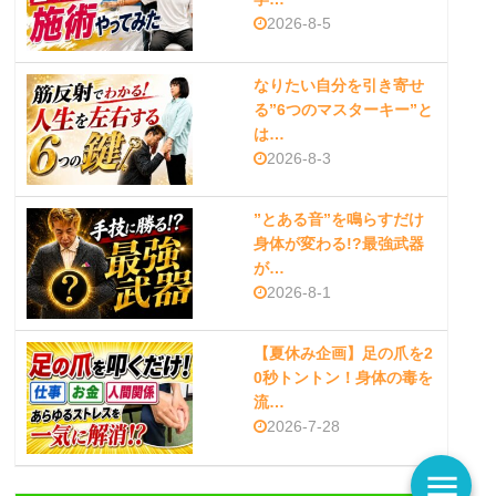
2026-8-5
なりたい自分を引き寄せ
る”6つのマスターキー”と
は…
2026-8-3
”とある音”を鳴らすだけ
身体が変わる!?最強武器
が…
2026-8-1
【夏休み企画】足の爪を2
0秒トントン！身体の毒を
流…
2026-7-28
menu