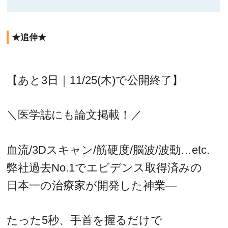
★追伸★
【あと3日｜11/25(木)で公開終了】
＼医学誌にも論文掲載！／
血流/3Dスキャン/筋硬度/脳波/波動…etc.
弊社過去No.1でエビデンス取得済みの
日本一の治療家が開発した神業―
たった5秒、手首を握るだけで