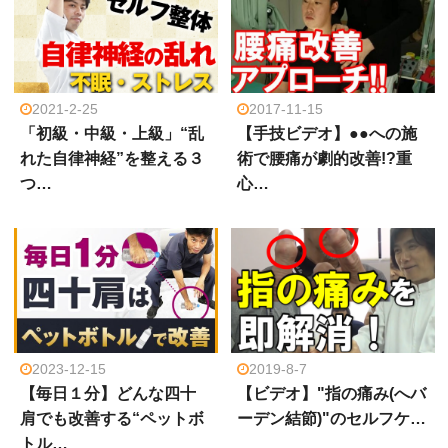
2021-2-25
2017-11-15
「初級・中級・上級」“乱
【手技ビデオ】●●への施
れた自律神経”を整える３
術で腰痛が劇的改善!?重
つ…
心…
2023-12-15
2019-8-7
【毎日１分】どんな四十
【ビデオ】"指の痛み(へバ
肩でも改善する“ペットボ
ーデン結節)"のセルフケ…
トル…