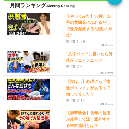
月間ランキング
-Monthly Ranking
【やってみた】30秒、左
手の共鳴骨にふれるだけ
で全身激変する“波動の神
技”
2026-1-29
58 Views
1文字ベッドに書いたら身
体がフニャフニャ!?
2026-7-6
56 Views
【実は…】心理にも「排
泄ポイント」があるって
知ってました？
2026-7-14
49 Views
【衝撃映像】長年の首痛
が改善して涙→意外すぎ
る根本原因とは？