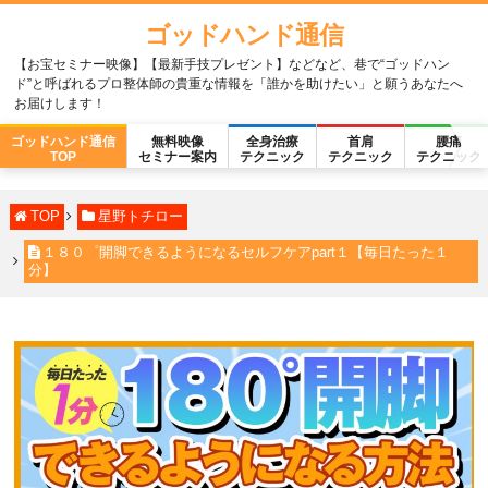
ゴッドハンド通信
【お宝セミナー映像】【最新手技プレゼント】などなど、巷で“ゴッドハン
ド”と呼ばれるプロ整体師の貴重な情報を「誰かを助けたい」と願うあなたへ
お届けします！
ゴッドハンド通信
無料映像
全身治療
首肩
腰痛
TOP
セミナー案内
テクニック
テクニック
テクニック
TOP
星野トチロー
１８０゜開脚できるようになるセルフケアpart１【毎日たった１
分】