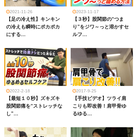
2021-11-26
2023-11-17
【足の冷え性】キンキン
【３秒】股関節の“つま
の冷えも瞬時にポカポカ
り”をジワ～っと溶かすセ
にする…
ルフ…
2022-2-18
2017-9-25
【最短１０秒】ズキズキ
【手技ビデオ】ツライ肩
股関節痛を“ストレッチな
こりも即改善！肩甲骨ゆ
し”…
るゆる…