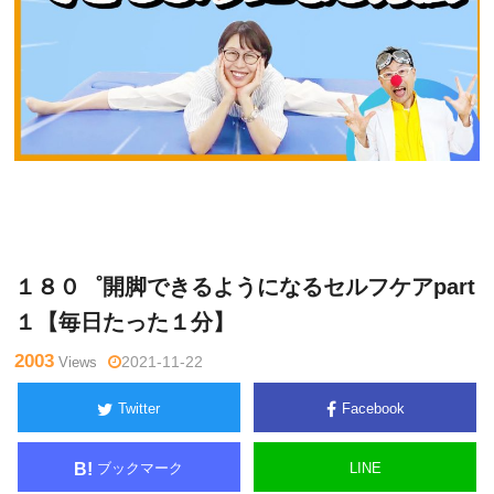
星
Warning
: Undefined variable $tagname in
/home/kudoken1/go
野トチ
dhand-tsushin.com/public_html/wp-content/themes/side_wind
ロー
er/single.php
on line
26
１８０゜開脚できるようになるセルフケアpart
１【毎日たった１分】
2003
Views
2021-11-22
Twitter
Facebook
ブックマーク
LINE
B!