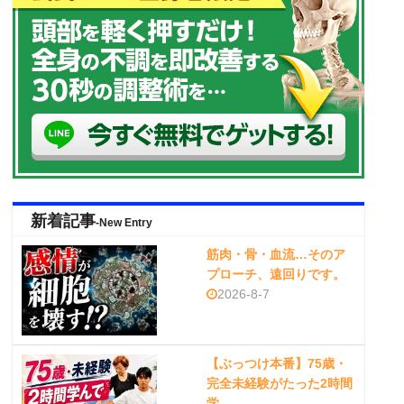
新着記事
-New Entry
筋肉・骨・血流…そのア
プローチ、遠回りです。
2026-8-7
【ぶっつけ本番】75歳・
完全未経験がたった2時間
学…