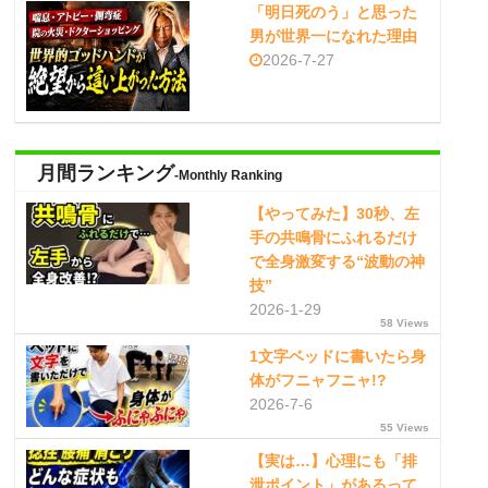
「明日死のう」と思った
男が世界一になれた理由
2026-7-27
月間ランキング
-Monthly Ranking
【やってみた】30秒、左
手の共鳴骨にふれるだけ
で全身激変する“波動の神
技”
2026-1-29
58 Views
1文字ベッドに書いたら身
体がフニャフニャ!?
2026-7-6
55 Views
【実は…】心理にも「排
泄ポイント」があるって