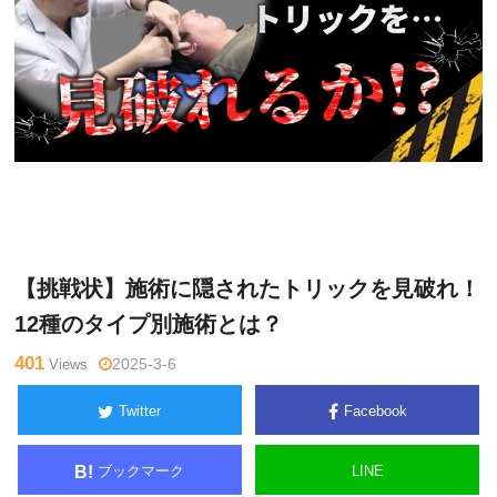
ゴッド
Warning
: Undefined variable $tagname in
/home/kudoken
ハンド通
1/godhand-tsushin.com/public_html/wp-content/themes/si
信記者
de_winder/single.php
on line
26
【挑戦状】施術に隠されたトリックを見破れ！
12種のタイプ別施術とは？
401
Views
2025-3-6
Twitter
Facebook
ブックマーク
LINE
B!