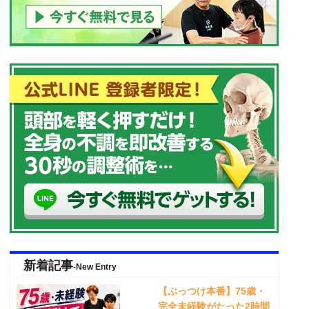
新着記事
-New Entry
【ぶっつけ本番】75歳・
完全未経験がたった2時間