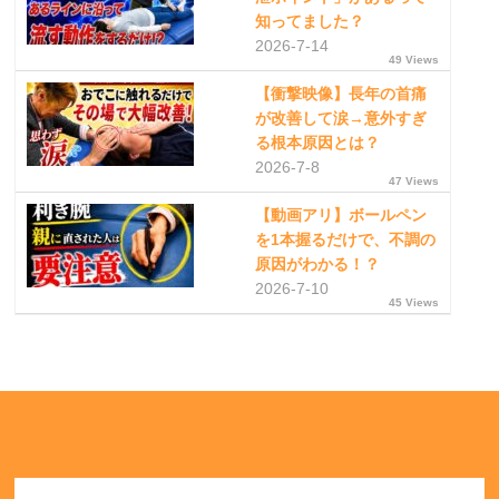
知ってました？
2026-7-14
49 Views
【衝撃映像】長年の首痛
が改善して涙→意外すぎ
る根本原因とは？
2026-7-8
47 Views
【動画アリ】ボールペン
を1本握るだけで、不調の
原因がわかる！？
2026-7-10
45 Views