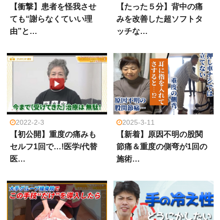
【衝撃】患者を怪我させ
【たった５分】背中の痛
ても“謝らなくていい理
みを改善した超ソフトタ
由”と…
ッチな…
2022-2-3
2025-3-11
【初公開】重度の痛みも
【新着】原因不明の股関
セルフ1回で…!医学/代替
節痛＆重度の側弯が1回の
医…
施術…