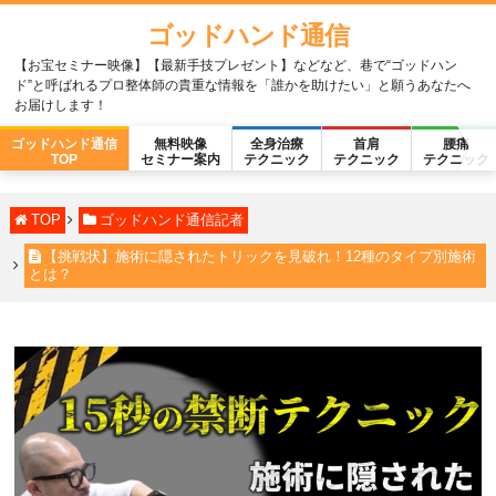
ゴッドハンド通信
【お宝セミナー映像】【最新手技プレゼント】などなど、巷で“ゴッドハン
ド”と呼ばれるプロ整体師の貴重な情報を「誰かを助けたい」と願うあなたへ
お届けします！
ゴッドハンド通信
無料映像
全身治療
首肩
腰痛
TOP
セミナー案内
テクニック
テクニック
テクニック
TOP
ゴッドハンド通信記者
【挑戦状】施術に隠されたトリックを見破れ！12種のタイプ別施術
とは？