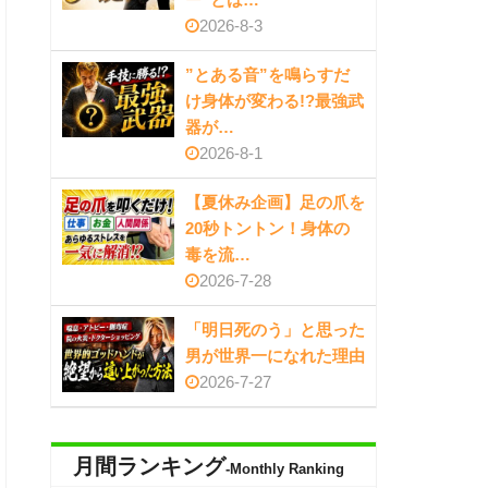
2026-8-3
”とある音”を鳴らすだ
け身体が変わる!?最強武
器が…
2026-8-1
【夏休み企画】足の爪を
20秒トントン！身体の
毒を流…
2026-7-28
「明日死のう」と思った
男が世界一になれた理由
2026-7-27
月間ランキング
-Monthly Ranking