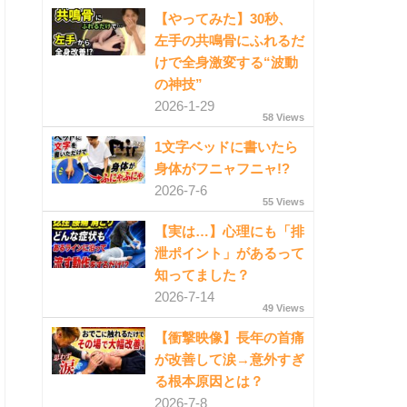
【やってみた】30秒、
左手の共鳴骨にふれるだ
けで全身激変する“波動
の神技”
2026-1-29
58 Views
1文字ベッドに書いたら
身体がフニャフニャ!?
2026-7-6
55 Views
【実は…】心理にも「排
泄ポイント」があるって
知ってました？
2026-7-14
49 Views
【衝撃映像】長年の首痛
が改善して涙→意外すぎ
る根本原因とは？
2026-7-8