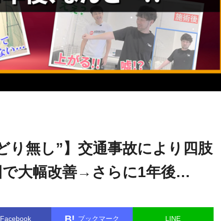
ゴッドハン
name in
/home/kudoken1/godhand-tsushin.com/public
ド通信記者
er/single.php
on line
26
もどり無し”】交通事故により四肢
回で大幅改善→さらに1年後…
B!
Facebook
ブックマーク
LINE