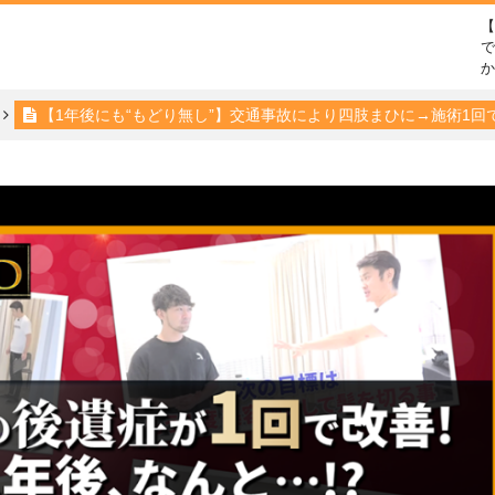
で
【1年後にも“もどり無し”】交通事故により四肢まひに→施術1回