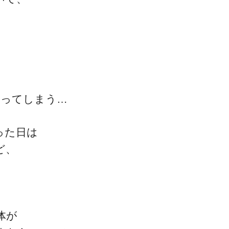
、
一流の整体師セミナー
ってしまう…
無料映像＆ご案内ページ
った日は
ど、
首・肩テクニック
体が