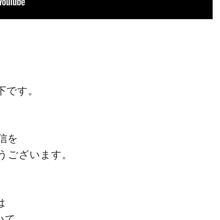
下です。
信を
うございます。
は
いて、