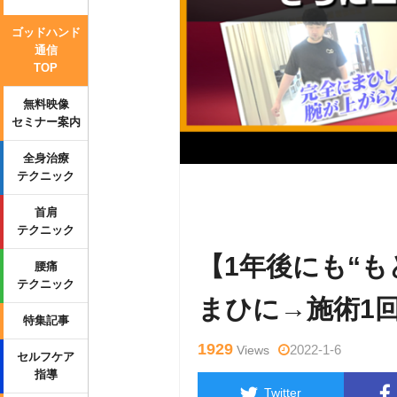
ゴッドハンド
通信
TOP
無料映像
セミナー案内
全身治療
テクニック
Warning
: Undefined variable $tag
首肩
_html/wp-content/themes/side_wind
テクニック
【1年後にも“
腰痛
テクニック
まひに→施術1
特集記事
1929
2022-1-6
Views
セルフケア
指導
Twitter