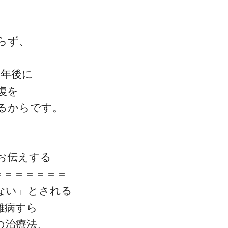
らず、
1年後に
復を
るからです。
お伝えする
＝＝＝＝＝＝＝
ない」とされる
難病すら
の治療法、