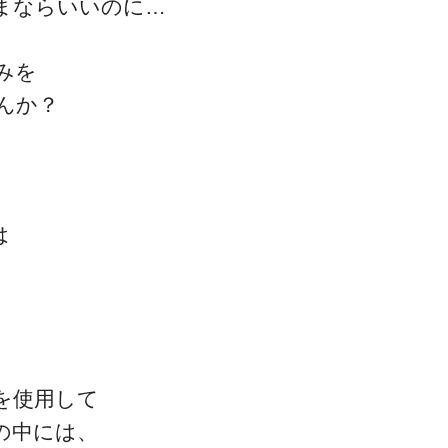
まならいいのに…
みを
んか？
ゴッドハンド通信とは
は
。
を使用して
の中には、