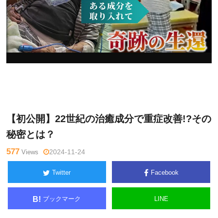
ゴッド
Warning
: Undefined variable $tagname in
/home/kudoken
ハンド通
1/godhand-tsushin.com/public_html/wp-content/themes/si
信記者
de_winder/single.php
on line
26
【初公開】22世紀の治癒成分で重症改善!?その
秘密とは？
577
Views
2024-11-24
Twitter
Facebook
ブックマーク
LINE
B!