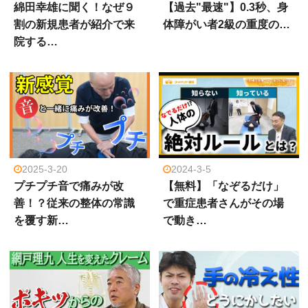
綿田幸雄に聞く！なぜ９
【過去"最速"】0.3秒、身
割の新規患者が紹介で来
体障がい者2級の重度の…
院する…
2025-3-20
2024-3-5
プチプチ音で痛みが改
【無料】「なぞるだけ」
善！？従来の整体の常識
で重症患者さんがその場
を覆す新…
で動き…