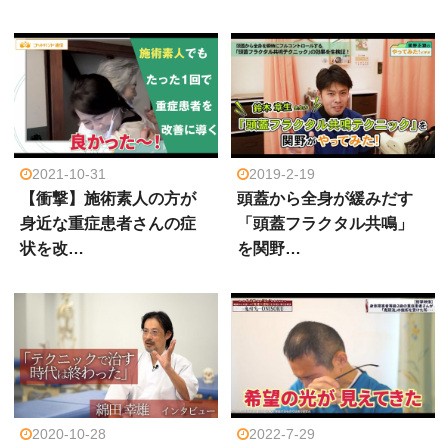
2021-10-31
2019-2-19
【衝撃】施術素人の方が
頭蓋から全身が緩みだす
身近な重症患者さんの症
「頭蓋フラクタル共鳴」
状を改…
を関野…
2020-10-28
2022-7-29