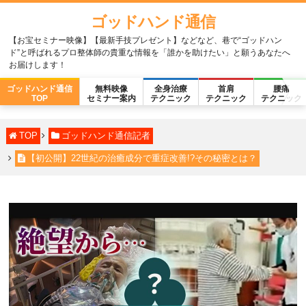
ゴッドハンド通信
【お宝セミナー映像】【最新手技プレゼント】などなど、巷で“ゴッドハン
ド”と呼ばれるプロ整体師の貴重な情報を「誰かを助けたい」と願うあなたへ
お届けします！
ゴッドハンド通信
無料映像
全身治療
首肩
腰痛
TOP
セミナー案内
テクニック
テクニック
テクニック
TOP
ゴッドハンド通信記者
【初公開】22世紀の治癒成分で重症改善!?その秘密とは？