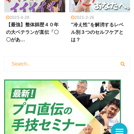
2023-4-28
2021-2-26
【最強】整体師歴４０年
“冷え性”を解消するレベ
の大ベテランが直伝「〇
ル別３つのセルフケアと
〇があ…
は？
menu