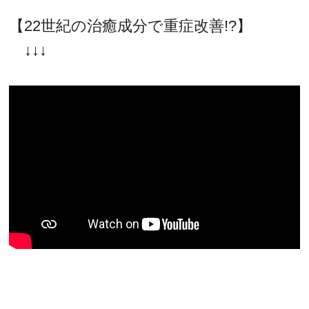
【22世紀の治癒成分で重症改善!?】
↓↓↓