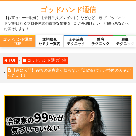
ゴッドハンド通信
【お宝セミナー映像】【最新手技プレゼント】などなど、巷で“ゴッドハン
ド”と呼ばれるプロ整体師の貴重な情報を「誰かを助けたい」と願うあなたへ
お届けします！
ゴッドハンド通信
無料映像
全身治療
首肩
腰痛
TOP
セミナー案内
テクニック
テクニック
テクニック
TOP
ゴッドハンド通信記者
【遂に公開】99％の治療家が知らない「幻の部位」が整体のカギだ
った...！↓