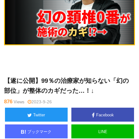
ゴッド
Warning
: Undefined variable $tagname in
/home/kudoken
ハンド通
1/godhand-tsushin.com/public_html/wp-content/themes/si
信記者
de_winder/single.php
on line
26
【遂に公開】99％の治療家が知らない「幻の
部位」が整体のカギだった…！↓
876
Views
2023-9-26
Twitter
Facebook
ブックマーク
LINE
B!