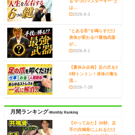
る”6つのマスターキー”と
は…
2026-8-3
”とある音”を鳴らすだけ
身体が変わる!?最強武器
が…
2026-8-1
【夏休み企画】足の爪を2
0秒トントン！身体の毒を
流…
2026-7-28
月間ランキング
-Monthly Ranking
【やってみた】30秒、左
手の共鳴骨にふれるだけ