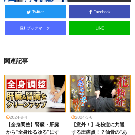
Twitter
Facebook
ブックマーク
LINE
B!
関連記事
2024-9-4
2024-3-6
【全身調整】腎臓・肝臓
【意外！】花粉症に共通
から“全身ゆるゆる”にす
する圧痛点！？仙骨の“あ