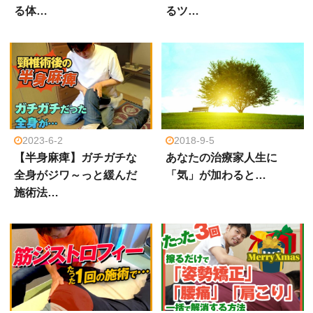
る体…
るツ…
2023-6-2
2018-9-5
【半身麻痺】ガチガチな
あなたの治療家人生に
全身がジワ～っと緩んだ
「気」が加わると…
施術法…