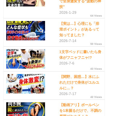
で全身激変する“波動の神
技”
2026-1-29
64 Views
【実は…】心理にも「排
泄ポイント」があるって
知ってました？
2026-7-14
50 Views
1文字ベッドに書いたら身
体がフニャフニャ!?
2026-7-6
43 Views
【関野、困惑…】水にふ
れただけで身体がユルユ
ルに…？
2026-7-17
42 Views
【動画アリ】ボールペン
を1本握るだけで、不調の