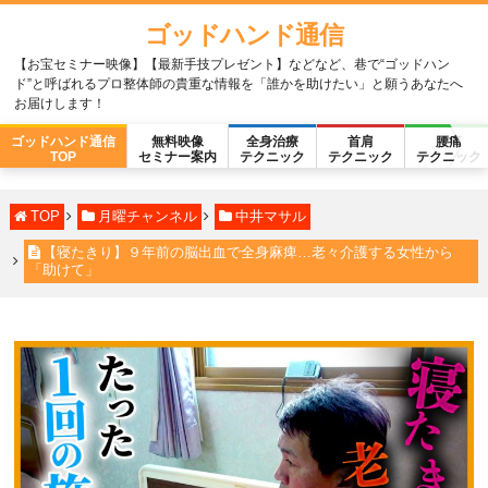
ゴッドハンド通信
【お宝セミナー映像】【最新手技プレゼント】などなど、巷で“ゴッドハン
ド”と呼ばれるプロ整体師の貴重な情報を「誰かを助けたい」と願うあなたへ
お届けします！
ゴッドハンド通信
無料映像
全身治療
首肩
腰痛
TOP
セミナー案内
テクニック
テクニック
テクニック
TOP
月曜チャンネル
中井マサル
【寝たきり】９年前の脳出血で全身麻痺…老々介護する女性から
「助けて」