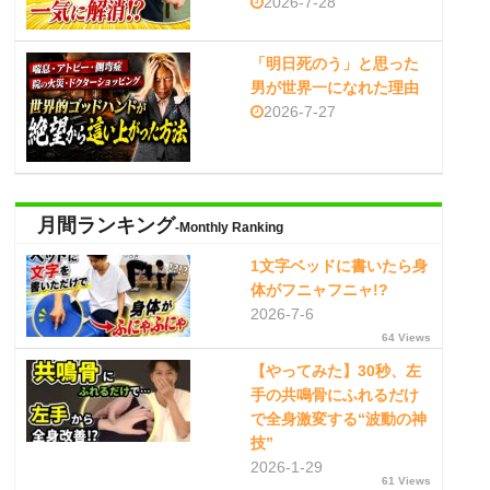
2026-7-28
「明日死のう」と思った
男が世界一になれた理由
2026-7-27
月間ランキング
-Monthly Ranking
1文字ベッドに書いたら身
体がフニャフニャ!?
2026-7-6
64 Views
【やってみた】30秒、左
手の共鳴骨にふれるだけ
で全身激変する“波動の神
技”
2026-1-29
61 Views