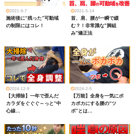
2021-9-7
2021-5-14
施術後に“残った”可動域
首、肩、腰が一瞬で緩
の制限にはコレ！
む？！非常識な"脚組
み"矯正法
2024-12-9
2024-2-5
【大掃除】一年で歪んだ
【万能】全身を一気にポ
カラダをぐぐぐ～っと“中
カポカにする腰の“ツ
心線…
ボ”とは…