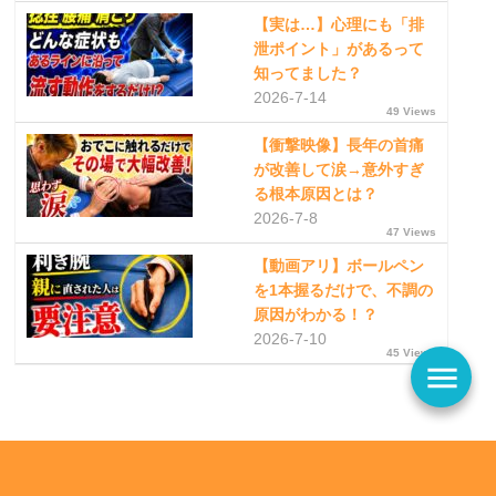
【実は…】心理にも「排
泄ポイント」があるって
知ってました？
2026-7-14
49 Views
【衝撃映像】長年の首痛
が改善して涙→意外すぎ
る根本原因とは？
2026-7-8
47 Views
【動画アリ】ボールペン
を1本握るだけで、不調の
原因がわかる！？
2026-7-10
45 Views
menu