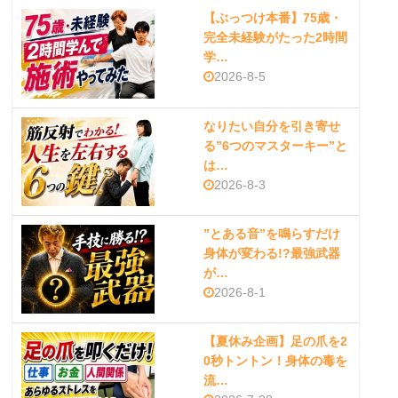
【ぶっつけ本番】75歳・
完全未経験がたった2時間
学…
2026-8-5
なりたい自分を引き寄せ
る”6つのマスターキー”と
は…
2026-8-3
”とある音”を鳴らすだけ
身体が変わる!?最強武器
が…
2026-8-1
【夏休み企画】足の爪を2
0秒トントン！身体の毒を
流…