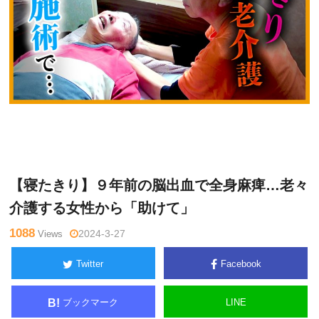
中
Warning
: Undefined variable $tagname in
/home/kudoken1/go
井マ
dhand-tsushin.com/public_html/wp-content/themes/side_wind
サル
er/single.php
on line
26
【寝たきり】９年前の脳出血で全身麻痺…老々
介護する女性から「助けて」
1088
Views
2024-3-27
Twitter
Facebook
ブックマーク
LINE
B!