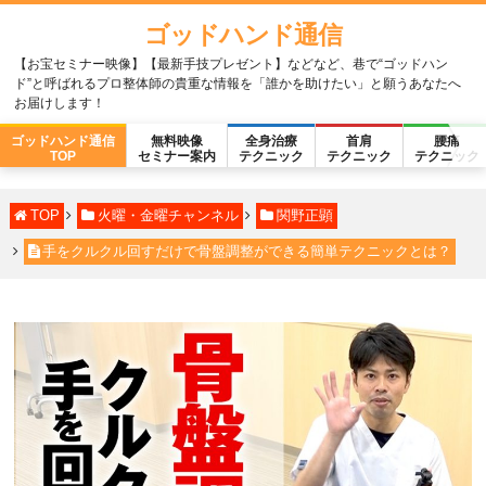
ゴッドハンド通信
【お宝セミナー映像】【最新手技プレゼント】などなど、巷で“ゴッドハン
ド”と呼ばれるプロ整体師の貴重な情報を「誰かを助けたい」と願うあなたへ
お届けします！
ゴッドハンド通信
無料映像
全身治療
首肩
腰痛
TOP
セミナー案内
テクニック
テクニック
テクニック
TOP
火曜・金曜チャンネル
関野正顕
手をクルクル回すだけで骨盤調整ができる簡単テクニックとは？