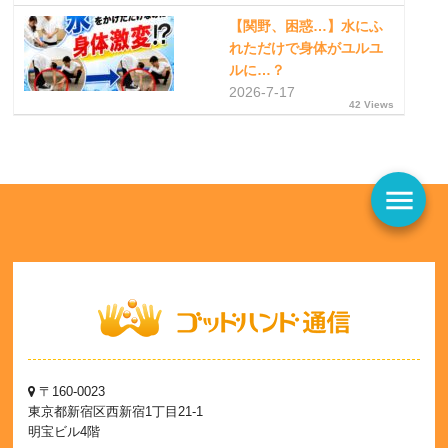
【関野、困惑…】水にふ
れただけで身体がユルユ
ルに…？
2026-7-17
42 Views
menu
〒160-0023
東京都新宿区西新宿1丁目21-1
明宝ビル4階