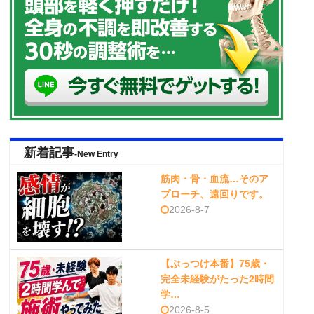
新着記事
-New Entry
筋肉・骨・血流…そのア
プローチ、遠回りです。
2026-8-7
【ぶっつけ本番】75歳・
完全未経験がたった2時間
学…
2026-8-5