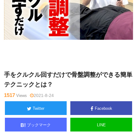
関
Warning
: Undefined variable $tagname in
/home/kudoken1/god
野正
hand-tsushin.com/public_html/wp-content/themes/side_winder/
顕
single.php
on line
26
手をクルクル回すだけで骨盤調整ができる簡単
テクニックとは？
1517
Views
2021-8-24
Twitter
Facebook
ブックマーク
LINE
B!