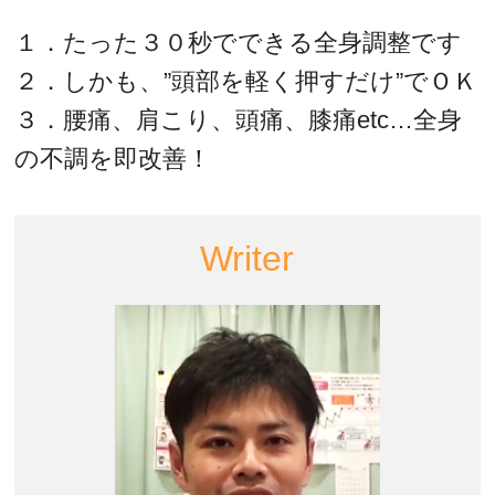
１．たった３０秒でできる全身調整です
２．しかも、”頭部を軽く押すだけ”でＯＫ
３．腰痛、肩こり、頭痛、膝痛etc…全身
の不調を即改善！
Writer