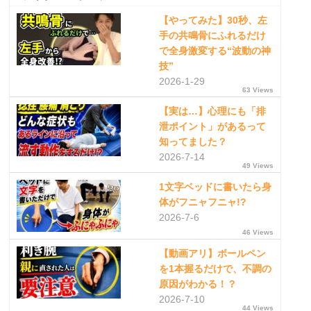
【やってみた】30秒、左
手の共鳴骨にふれるだけ
で全身激変する“波動の神
技”
2026-1-29
63 Views
【実は…】心理にも「排
泄ポイント」があるって
知ってました？
2026-7-14
49 Views
1文字ベッドに書いたら身
体がフニャフニャ!?
2026-7-6
46 Views
【動画アリ】ボールペン
を1本握るだけで、不調の
原因がわかる！？
2026-7-10
44 Views