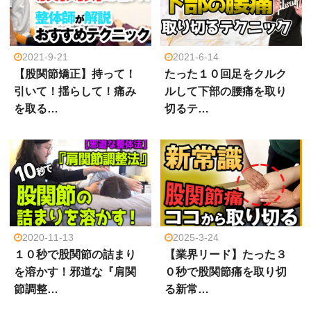
2021-9-21
2021-6-14
【股関節矯正】持って！
たった１０回足をクルク
引いて！揺らして！痛み
ルして下部の腰痛を取り
を取る…
切るテ…
2020-11-13
2025-3-24
１０秒で股関節の詰まり
【業界リード】たった３
を溶かす！邪道な『肩関
０秒で股関節痛を取り切
節調整…
る新常…