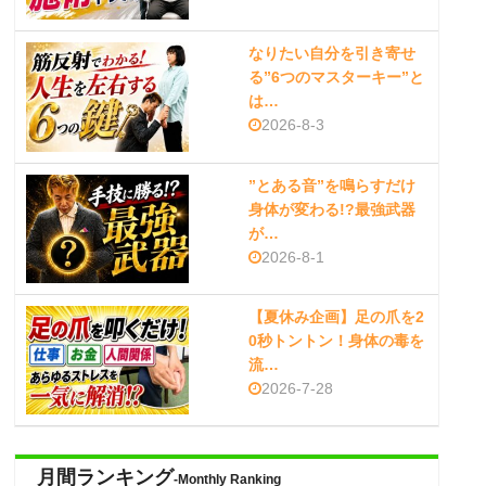
なりたい自分を引き寄せ
る”6つのマスターキー”と
は…
2026-8-3
”とある音”を鳴らすだけ
身体が変わる!?最強武器
が…
2026-8-1
【夏休み企画】足の爪を2
0秒トントン！身体の毒を
流…
2026-7-28
月間ランキング
-Monthly Ranking