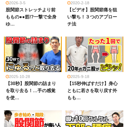
2026-3-5
2020-2-18
股関節ストレッチより前
【ビデオ】股関節痛を狙
ももの●●筋!?一撃で全身
い撃ち！３つのアプロー
ゆ…
チ法
2025-10-28
2025-9-18
【30秒】股関節の詰まり
【15秒伸ばすだけ】身心
を取り去る！…手の感覚
ともに若さを取り戻す外
を使…
もも…