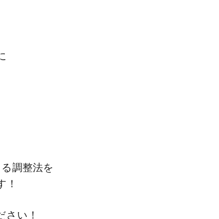
に
きる調整法を
す！
ださい！