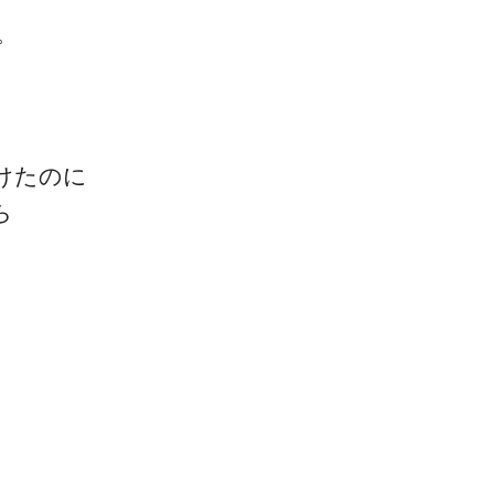
。
けたのに
一流の整体師セミナー
ら
無料映像＆ご案内ページ
首・肩テクニック