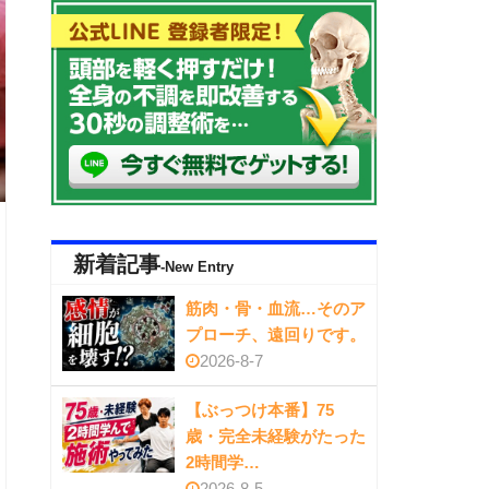
新着記事
-New Entry
筋肉・骨・血流…そのア
プローチ、遠回りです。
2026-8-7
【ぶっつけ本番】75
歳・完全未経験がたった
2時間学…
2026-8-5