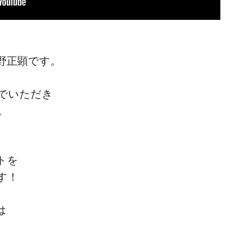
野正顕です。
でいただき
。
トを
す！
は