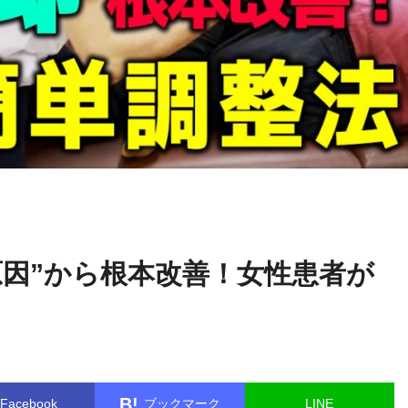
関野
name in
/home/kudoken1/godhand-tsushin.com/public_html/w
正顕
le.php
on line
26
原因”から根本改善！女性患者が
B!
Facebook
ブックマーク
LINE