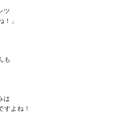
ンツ
ね！」
ゴッドハンド通信とは
、
んも
みは
ですよね！