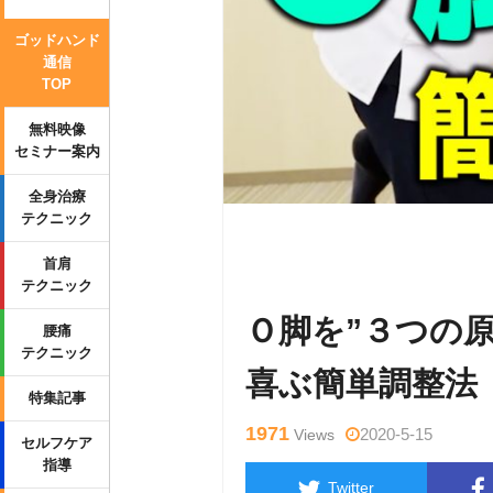
ゴッドハンド
通信
TOP
無料映像
セミナー案内
全身治療
テクニック
Warning
: Undefined variable $tag
首肩
p-content/themes/side_winder/sing
テクニック
Ｏ脚を”３つの
腰痛
テクニック
喜ぶ簡単調整法
特集記事
1971
2020-5-15
Views
セルフケア
指導
Twitter