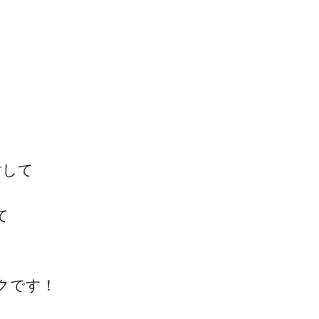
対して
て
クです！