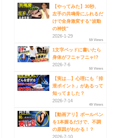
【やってみた】30秒、
左手の共鳴骨にふれるだ
けで全身激変する“波動
の神技”
2026-1-29
59 Views
1文字ベッドに書いたら
身体がフニャフニャ!?
2026-7-6
50 Views
【実は…】心理にも「排
泄ポイント」があるって
知ってました？
2026-7-14
49 Views
【動画アリ】ボールペン
を1本握るだけで、不調
の原因がわかる！？
2026-7-10