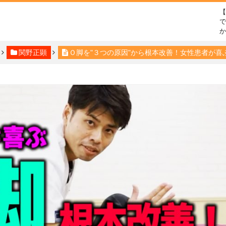
で
関野正顕
Ｏ脚を"３つの原因"から根本改善！女性患者が喜