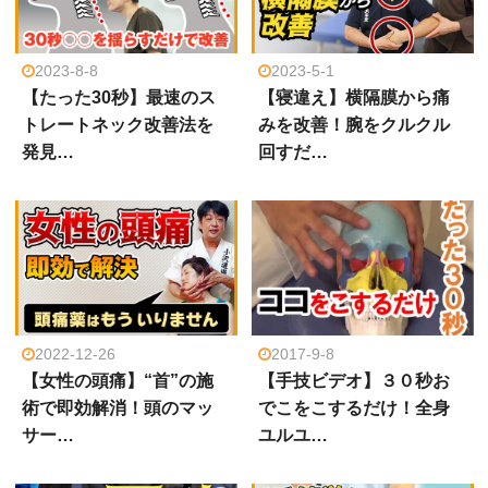
2023-8-8
2023-5-1
【たった30秒】最速のス
【寝違え】横隔膜から痛
トレートネック改善法を
みを改善！腕をクルクル
発見…
回すだ…
2022-12-26
2017-9-8
【女性の頭痛】“首”の施
【手技ビデオ】３０秒お
術で即効解消！頭のマッ
でこをこするだけ！全身
サー…
ユルユ…