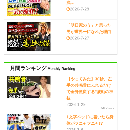
流…
2026-7-28
「明日死のう」と思った
男が世界一になれた理由
2026-7-27
月間ランキング
-Monthly Ranking
【やってみた】30秒、左
手の共鳴骨にふれるだけ
で全身激変する“波動の神
技”
2026-1-29
58 Views
1文字ベッドに書いたら身
体がフニャフニャ!?
2026-7-6