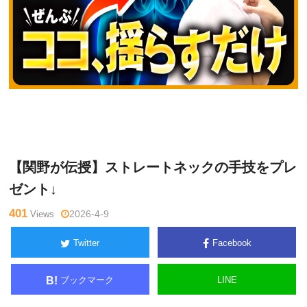
関
Warning
: Undefined variable $tagname in
/home/kudoken1/god
野正
hand-tsushin.com/public_html/wp-content/themes/side_winder/
顕
single.php
on line
26
【関野が伝授】ストレートネックの手技をプレ
ゼント↓
401
Views
2026-4-9
Twitter
Facebook
ブックマーク
LINE
B!