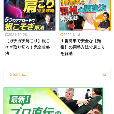
2021-10-28
2022-6-13
【ガチガチ肩こり】根こ
１番簡単で安全な【頸
そぎ取り切る！完全攻略
椎】の調整方法で肩こり
法
を解消