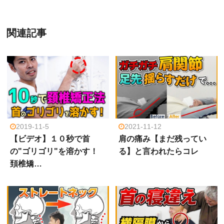
関連記事
2019-11-5
2021-11-12
【ビデオ】１０秒で首
肩の痛み【まだ残ってい
の"ゴリゴリ"を溶かす！
る】と言われたらコレ
頚椎矯…