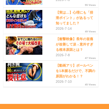
55 Views
【実は…】心理にも「排
泄ポイント」があるって
知ってました？
2026-7-14
49 Views
【衝撃映像】長年の首痛
が改善して涙→意外すぎ
る根本原因とは？
2026-7-8
47 Views
【動画アリ】ボールペン
を1本握るだけで、不調の
原因がわかる！？
2026-7-10
45 Views