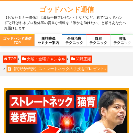
ゴッドハンド通信
【お宝セミナー映像】【最新手技プレゼント】などなど、巷で“ゴッドハン
ド”と呼ばれるプロ整体師の貴重な情報を「誰かを助けたい」と願うあなたへ
お届けします！
ゴッドハンド通信
無料映像
全身治療
首肩
腰痛
TOP
セミナー案内
テクニック
テクニック
テクニック
TOP
火曜・金曜チャンネル
関野正顕
【関野が伝授】ストレートネックの手技をプレゼント↓