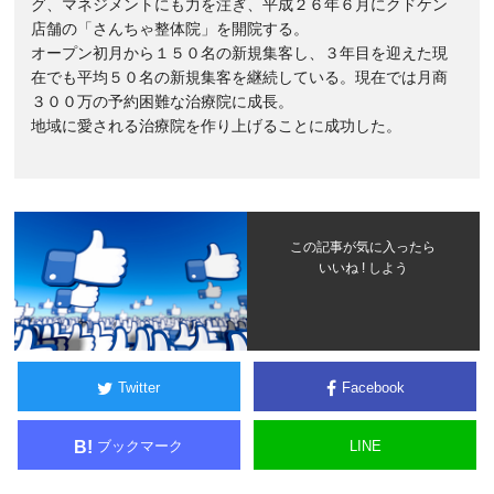
グ、マネジメントにも力を注ぎ、平成２６年６月にクドケン
店舗の「さんちゃ整体院」を開院する。
オープン初月から１５０名の新規集客し、３年目を迎えた現
在でも平均５０名の新規集客を継続している。現在では月商
３００万の予約困難な治療院に成長。
地域に愛される治療院を作り上げることに成功した。
この記事が気に入ったら
いいね ! しよう
Twitter
Facebook
ブックマーク
LINE
B!