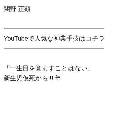
関野 正顕
━━━━━━━━━━━━━━━━
YouTubeで人気な神業手技はコチラ
━━━━━━━━━━━━━━━━
「一生目を覚ますことはない」
新生児仮死から８年…