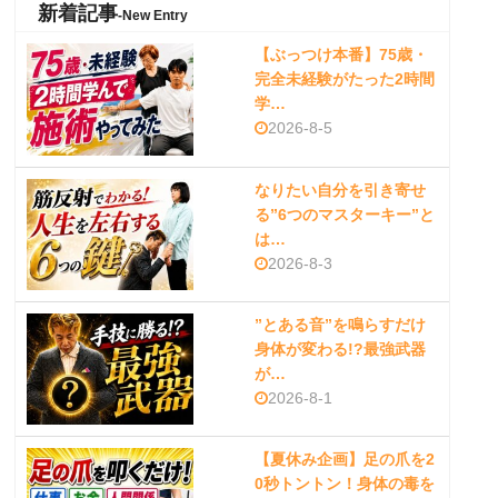
新着記事
-New Entry
【ぶっつけ本番】75歳・
完全未経験がたった2時間
学…
2026-8-5
なりたい自分を引き寄せ
る”6つのマスターキー”と
は…
2026-8-3
”とある音”を鳴らすだけ
身体が変わる!?最強武器
が…
2026-8-1
【夏休み企画】足の爪を2
0秒トントン！身体の毒を