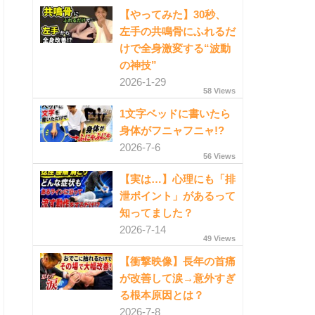
【やってみた】30秒、
左手の共鳴骨にふれるだ
けで全身激変する“波動
の神技”
2026-1-29
58 Views
1文字ベッドに書いたら
身体がフニャフニャ!?
2026-7-6
56 Views
【実は…】心理にも「排
泄ポイント」があるって
知ってました？
2026-7-14
49 Views
【衝撃映像】長年の首痛
が改善して涙→意外すぎ
る根本原因とは？
2026-7-8