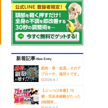
新着記事
-New Entry
筋肉・骨・血流…そのア
プローチ、遠回りです。
2026-8-7
【ぶっつけ本番】75
歳・完全未経験がたった
2時間学…
2026-8-5