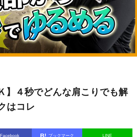
渡邉
name in
/home/kudoken1/godhand-tsushin.com/public_html/w
康隆
le.php
on line
26
Ｋ】４秒でどんな肩こりでも解
クはコレ
B!
Facebook
ブックマーク
LINE