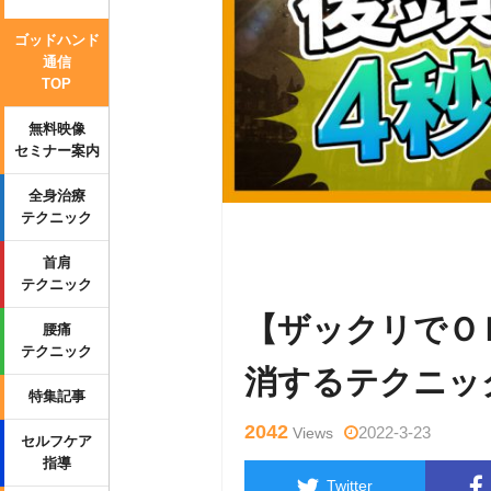
ゴッドハンド
通信
TOP
無料映像
セミナー案内
全身治療
テクニック
Warning
: Undefined variable $tag
首肩
p-content/themes/side_winder/sing
テクニック
【ザックリでＯ
腰痛
テクニック
消するテクニッ
特集記事
2042
2022-3-23
Views
セルフケア
指導
Twitter