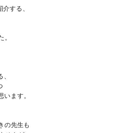
紹介する、
た。
一流の整体師セミナー
無料映像＆ご案内ページ
る、
つ
首・肩テクニック
思います。
きの先生も