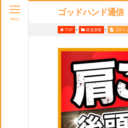
ゴッドハンド通信
Menu
TOP
渡邉康隆
【ザッ