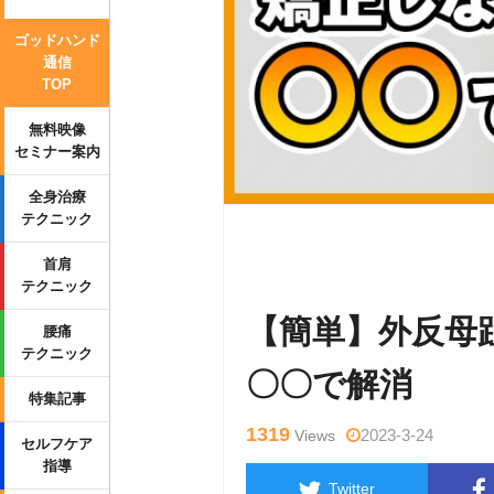
ゴッドハンド
通信
TOP
無料映像
セミナー案内
全身治療
テクニック
Warning
: Undefined variable $tag
首肩
wp-content/themes/side_winder/sin
テクニック
【簡単】外反母
腰痛
テクニック
〇〇で解消
特集記事
1319
2023-3-24
Views
セルフケア
指導
Twitter