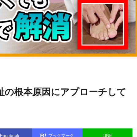
小沢
name in
/home/kudoken1/godhand-tsushin.com/public_html/
真太郎
gle.php
on line
26
趾の根本原因にアプローチして
B!
Facebook
ブックマーク
LINE