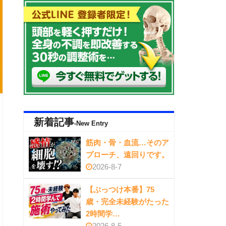
新着記事
-New Entry
筋肉・骨・血流…そのア
プローチ、遠回りです。
2026-8-7
【ぶっつけ本番】75
歳・完全未経験がたった
2時間学…
2026-8-5