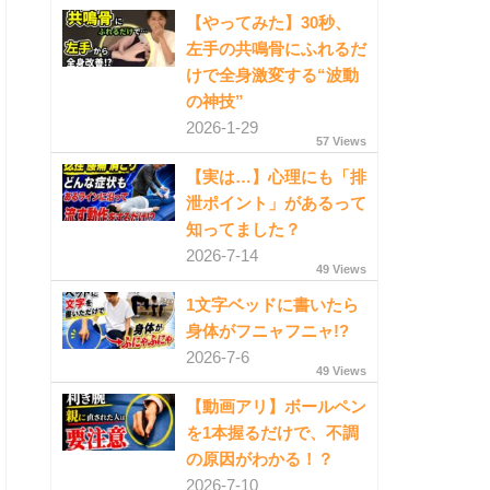
【やってみた】30秒、
左手の共鳴骨にふれるだ
けで全身激変する“波動
の神技”
2026-1-29
57 Views
【実は…】心理にも「排
泄ポイント」があるって
知ってました？
2026-7-14
49 Views
1文字ベッドに書いたら
身体がフニャフニャ!?
2026-7-6
49 Views
【動画アリ】ボールペン
を1本握るだけで、不調
の原因がわかる！？
2026-7-10