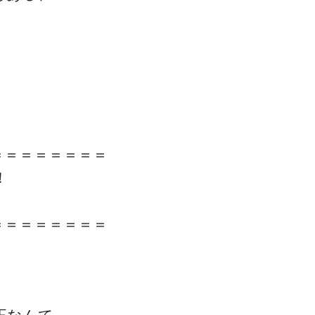
＝＝＝＝＝＝＝＝
！
＝＝＝＝＝＝＝＝