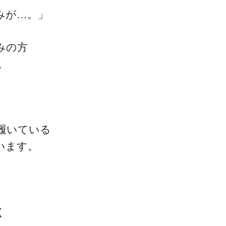
みが…。」
みの方
。
一流の整体師セミナー
無料映像＆ご案内ページ
履いている
います。
首・肩テクニック
く