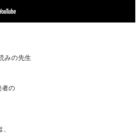
読みの先生
発者の
は、