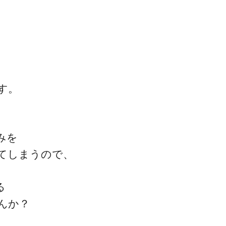
す。
みを
てしまうので、
る
んか？