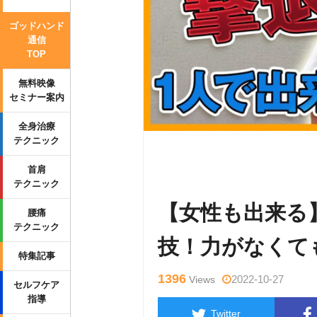
ゴッドハンド
通信
TOP
無料映像
セミナー案内
全身治療
テクニック
Warning
: Undefined variable $tag
首肩
wp-content/themes/side_winder/sin
テクニック
【女性も出来る
腰痛
テクニック
技！力がなくて
特集記事
1396
2022-10-27
Views
セルフケア
指導
Twitter