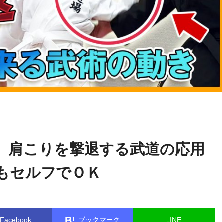
小沢
name in
/home/kudoken1/godhand-tsushin.com/public_html/
真太郎
gle.php
on line
26
】肩こりを撃退する武道の応用
もセルフでＯＫ
B!
Facebook
ブックマーク
LINE