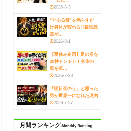
2026-8-3
”とある音”を鳴らすだ
け身体が変わる!?最強武
器が…
2026-8-1
【夏休み企画】足の爪を
20秒トントン！身体の
毒を流…
2026-7-28
「明日死のう」と思った
男が世界一になれた理由
2026-7-27
月間ランキング
-Monthly Ranking