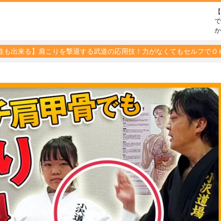
で
性も出来る】肩こりを撃退する武道の応用技！力がなくてもセルフでＯ