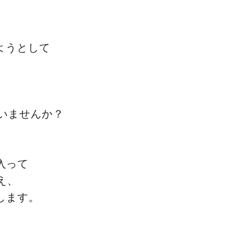
ようとして
一流の整体師セミナー
無料映像＆ご案内ページ
いませんか？
首・肩テクニック
入って
え、
します。