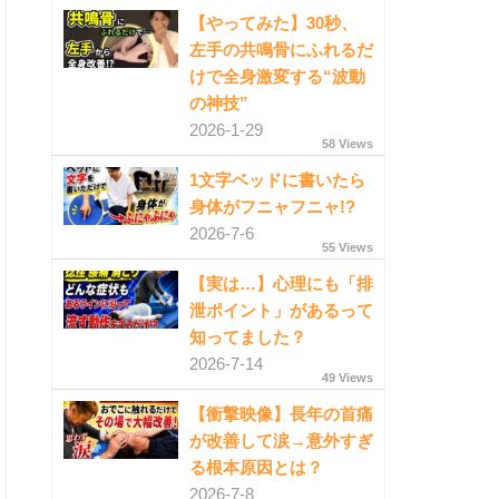
【やってみた】30秒、
左手の共鳴骨にふれるだ
けで全身激変する“波動
の神技”
2026-1-29
58 Views
1文字ベッドに書いたら
身体がフニャフニャ!?
2026-7-6
55 Views
【実は…】心理にも「排
泄ポイント」があるって
知ってました？
2026-7-14
49 Views
【衝撃映像】長年の首痛
が改善して涙→意外すぎ
る根本原因とは？
2026-7-8