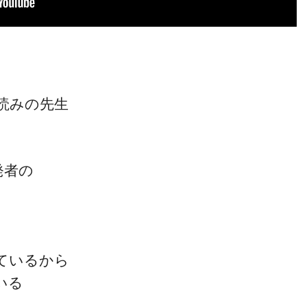
読みの先生
発者の
ているから
いる