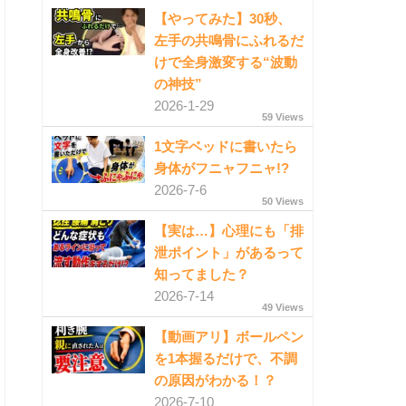
【やってみた】30秒、
左手の共鳴骨にふれるだ
けで全身激変する“波動
の神技”
2026-1-29
59 Views
1文字ベッドに書いたら
身体がフニャフニャ!?
2026-7-6
50 Views
【実は…】心理にも「排
泄ポイント」があるって
知ってました？
2026-7-14
49 Views
【動画アリ】ボールペン
を1本握るだけで、不調
の原因がわかる！？
2026-7-10