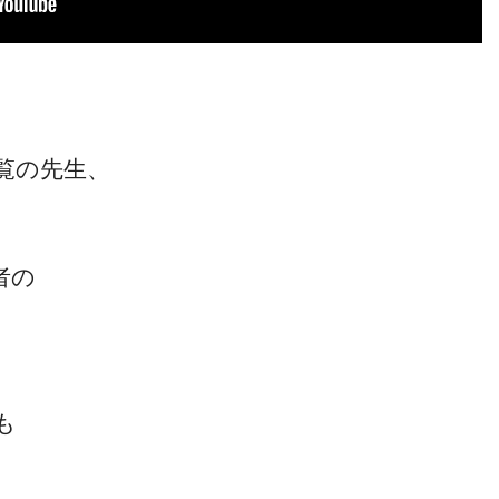
覧の先生、
者の
も