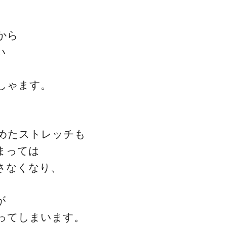
から
い
ゴッドハンド通信とは
しゃます。
めたストレッチも
まっては
さなくなり、
が
ってしまいます。