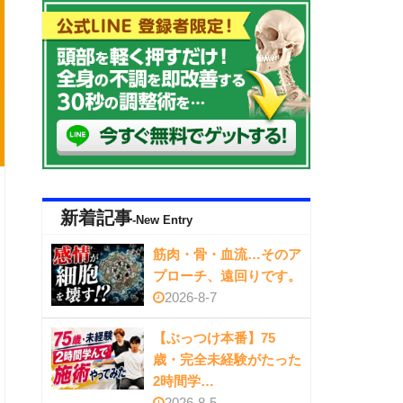
新着記事
-New Entry
筋肉・骨・血流…そのア
プローチ、遠回りです。
2026-8-7
【ぶっつけ本番】75
歳・完全未経験がたった
2時間学…
2026-8-5