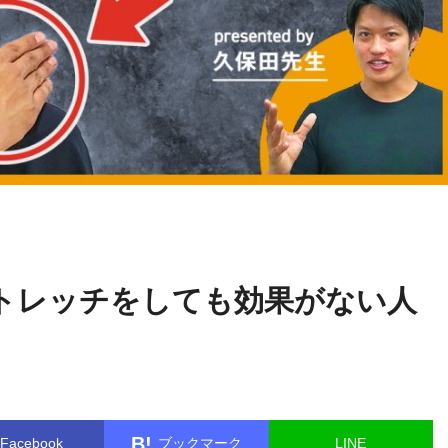
久保
name in
/home/kudoken1/godhand-tsushin.com/public_html/
田隆介
gle.php
on line
26
トレッチをしても効果がない人
B!
Facebook
ブックマーク
LINE