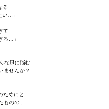
なる
たい…」
ぎて
ぎる…」
一流の整体師セミナー
無料映像＆ご案内ページ
んな風に悩む
いませんか？
首・肩テクニック
のためにと
たものの、