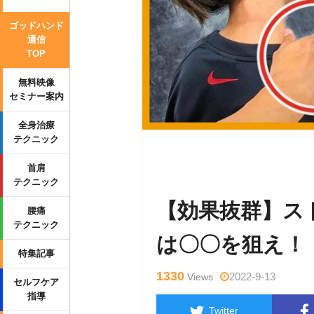
ゴッドハンド
通信
TOP
無料映像
セミナー案内
全身治療
テクニック
Warning
: Undefined variable $tag
首肩
wp-content/themes/side_winder/sin
テクニック
【効果抜群】ス
腰痛
テクニック
は〇〇を狙え！
特集記事
1330
2022-9-13
Views
セルフケア
指導
Twitter