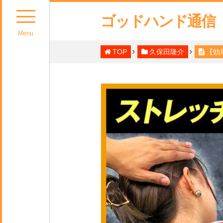
ゴッドハンド通信
Menu
TOP
久保田隆介
【効