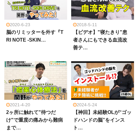
2020-6-23
2018-5-11
脳のリミッターを外す『T
【ビデオ】"寝たきり"患
RI NOTE -SKIN…
者さんにもできる血流改
善テ…
2021-4-20
2024-5-24
2ヶ所に触れて"待つだ
【神回】未経験OLが“ゴッ
け"で重度の痛みから難病
ドハンドの脳”をインス
まで…
ト…