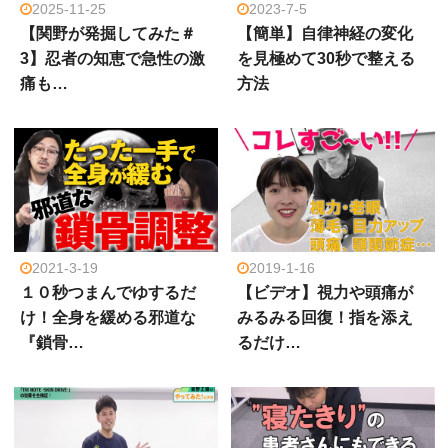
2025-11-25
2023-7-5
【関野が発掘してみた＃
【簡単】自律神経の変化
3】忍者の知恵で急性の激
を見極めて30秒で整える
痛も…
方法
2021-3-19
2019-1-16
１０秒つまんでゆするだ
【ビデオ】視力や頭痛が
け！全身を緩める邪道な
みるみる回復！指を添え
『鎖骨…
るだけ…