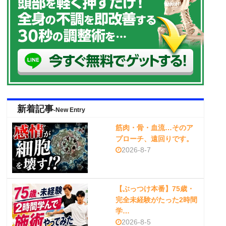
新着記事
-New Entry
筋肉・骨・血流…そのア
プローチ、遠回りです。
2026-8-7
【ぶっつけ本番】75歳・
完全未経験がたった2時間
学…
2026-8-5