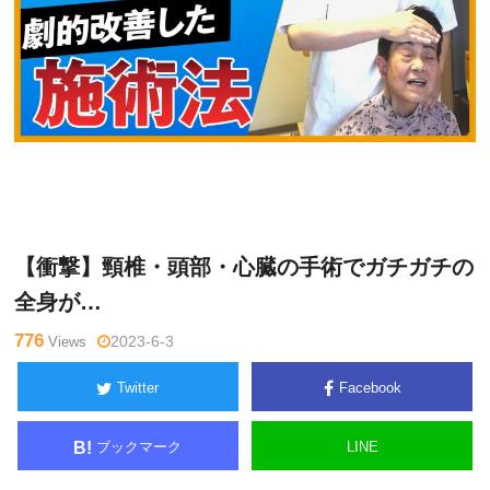
Warning
: Undefined variable $tagname in
/home/kudoken1/godh
堀
and-tsushin.com/public_html/wp-content/themes/side_winder/si
和
ngle.php
on line
26
夫
【衝撃】頸椎・頭部・心臓の手術でガチガチの
全身が…
776
Views
2023-6-3
Twitter
Facebook
ブックマーク
LINE
B!