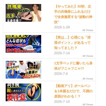
【やってみた】30秒、左
手の共鳴骨にふれるだけ
で全身激変する“波動の神
技”
2026-1-29
62 Views
【実は…】心理にも「排
泄ポイント」があるって
知ってました？
2026-7-14
49 Views
1文字ベッドに書いたら身
体がフニャフニャ!?
2026-7-6
45 Views
【動画アリ】ボールペン
を1本握るだけで、不調の
原因がわかる！？
2026-7-10
44 Views