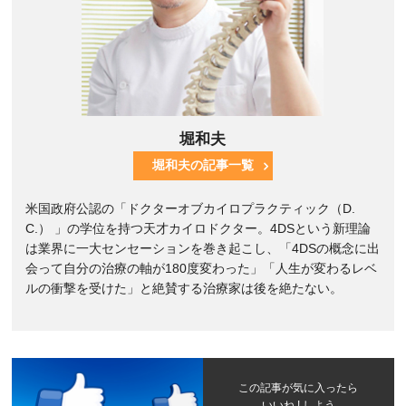
堀和夫
堀和夫の記事一覧
米国政府公認の「ドクターオブカイロプラクティック（D.
C.） 」の学位を持つ天才カイロドクター。4DSという新理論
は業界に一大センセーションを巻き起こし、「4DSの概念に出
会って自分の治療の軸が180度変わった」「人生が変わるレベ
ルの衝撃を受けた」と絶賛する治療家は後を絶たない。
この記事が気に入ったら
いいね ! しよう