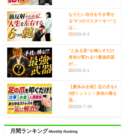
なりたい自分を引き寄せ
る”6つのマスターキー”と
は…
2026-8-3
”とある音”を鳴らすだけ
身体が変わる!?最強武器
が…
2026-8-1
【夏休み企画】足の爪を2
0秒トントン！身体の毒を
流…
2026-7-28
月間ランキング
-Monthly Ranking