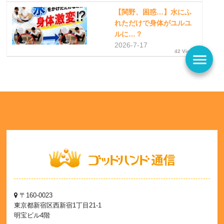
【関野、困惑…】水にふ
れただけで身体がユルユ
ルに…？
2026-7-17
42 Views
menu
〒160-0023
東京都新宿区西新宿1丁目21-1
明宝ビル4階