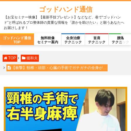
ゴッドハンド通信
【お宝セミナー映像】【最新手技プレゼント】などなど、巷で“ゴッドハン
ド”と呼ばれるプロ整体師の貴重な情報を「誰かを助けたい」と願うあなたへ
お届けします！
ゴッドハンド通信
無料映像
全身治療
首肩
腰痛
TOP
セミナー案内
テクニック
テクニック
テクニック
TOP
堀和夫
【衝撃】頸椎・頭部・心臓の手術でガチガチの全身が…