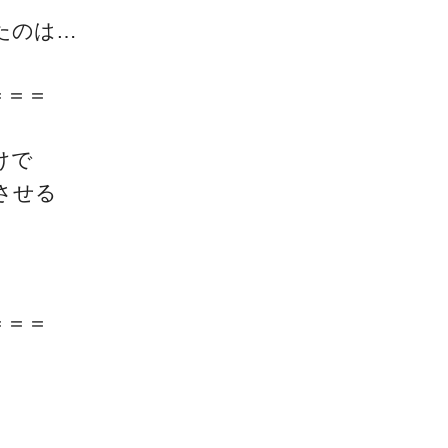
たのは…
＝＝＝
けで
一流の整体師セミナー
させる
無料映像＆ご案内ページ
首・肩テクニック
＝＝＝