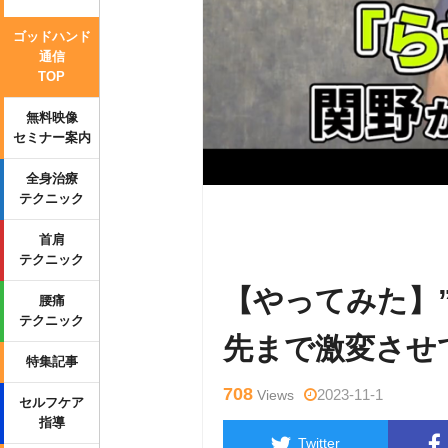
ゴッドハンド
通信
TOP
無料映像
セミナー案内
全身治療
テクニック
Warning
: Undefined variable $tag
首肩
p-content/themes/side_winder/sing
テクニック
【やってみた】
腰痛
テクニック
先まで激変させ
特集記事
708
2023-11-1
Views
セルフケア
指導
Twitter