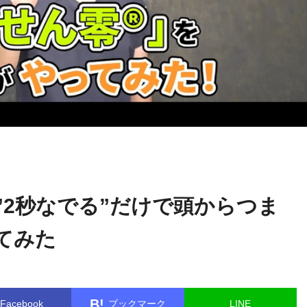
関野
name in
/home/kudoken1/godhand-tsushin.com/public_html/w
正顕
le.php
on line
26
”2秒なでる”だけで頭からつま
てみた
B!
Facebook
ブックマーク
LINE