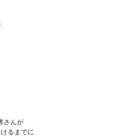
は
者さんが
歩けるまでに