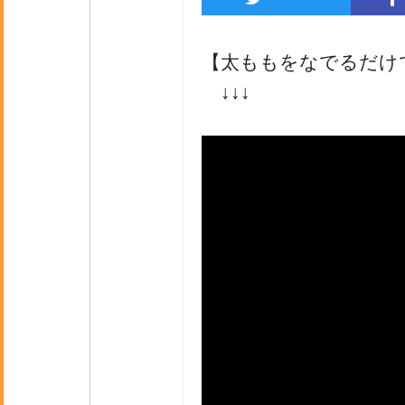
【太ももをなでるだけで
↓↓↓