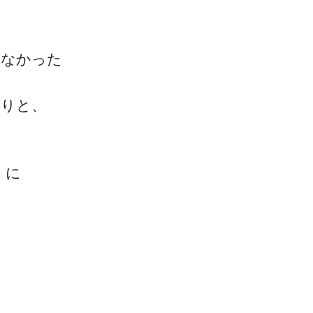
しなかった
が
りと、
」に