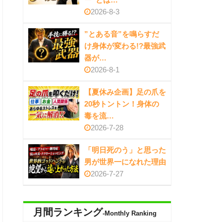
2026-8-3
”とある音”を鳴らすだ
け身体が変わる!?最強武
器が…
2026-8-1
【夏休み企画】足の爪を
20秒トントン！身体の
毒を流…
2026-7-28
「明日死のう」と思った
男が世界一になれた理由
2026-7-27
月間ランキング
-Monthly Ranking