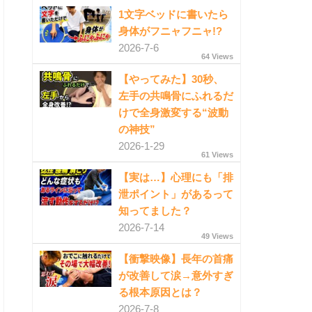
1文字ベッドに書いたら
身体がフニャフニャ!?
2026-7-6
64 Views
【やってみた】30秒、
左手の共鳴骨にふれるだ
けで全身激変する“波動
の神技”
2026-1-29
61 Views
【実は…】心理にも「排
泄ポイント」があるって
知ってました？
2026-7-14
49 Views
【衝撃映像】長年の首痛
が改善して涙→意外すぎ
る根本原因とは？
2026-7-8