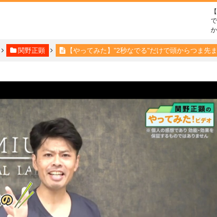
で
関野正顕
【やってみた】"2秒なでる"だけで頭からつま先