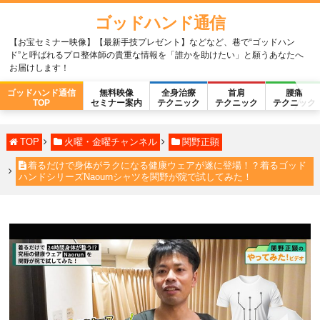
ゴッドハンド通信
【お宝セミナー映像】【最新手技プレゼント】などなど、巷で“ゴッドハン
ド”と呼ばれるプロ整体師の貴重な情報を「誰かを助けたい」と願うあなたへ
お届けします！
ゴッドハンド通信
無料映像
全身治療
首肩
腰痛
TOP
セミナー案内
テクニック
テクニック
テクニック
TOP
火曜・金曜チャンネル
関野正顕
着るだけで身体がラクになる健康ウェアが遂に登場！？着るゴッド
ハンドシリーズNaournシャツを関野が院で試してみた！