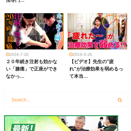
法専門…
2024-7-26
2019-3-26
２０年続き注射も効かな
【ビデオ】先生の"疲
い「膝痛」で正座ができ
れ"が治療効果を弱めるっ
なかっ…
て本当…