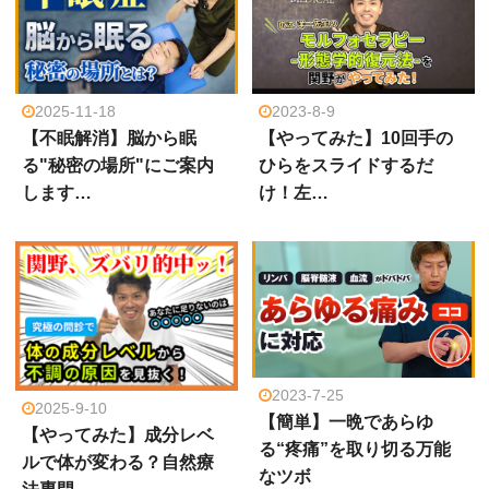
2025-11-18
2023-8-9
【不眠解消】脳から眠
【やってみた】10回手の
る"秘密の場所"にご案内
ひらをスライドするだ
します…
け！左…
2023-7-25
2025-9-10
【簡単】一晩であらゆ
【やってみた】成分レベ
る“疼痛”を取り切る万能
ルで体が変わる？自然療
なツボ