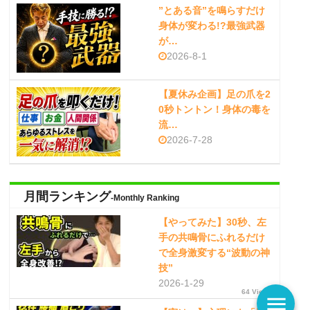
”とある音”を鳴らすだけ
身体が変わる!?最強武器
が…
2026-8-1
【夏休み企画】足の爪を2
0秒トントン！身体の毒を
流…
2026-7-28
月間ランキング
-Monthly Ranking
【やってみた】30秒、左
手の共鳴骨にふれるだけ
で全身激変する“波動の神
技”
2026-1-29
64 Views
menu