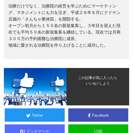
治療だけでなく、治療院の経営を学ぶためにマーケティン
グ、マネジメントにも力を注ぎ、平成２６年６月にクドケン
店舗の「さんちゃ整体院」を開院する。
オープン初月から１５０名の新規集客し、３年目を迎えた現
在でも平均５０名の新規集客を継続している。現在では月商
３００万の予約困難な治療院に成長。
地域に愛される治療院を作り上げることに成功した。
この記事が気に入ったら
いいね ! しよう
Twitter
Facebook
ブックマーク
LINE
B!