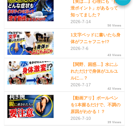
【実は…】心理にも「排
泄ポイント」があるって
知ってました？
2026-7-14
50 Views
1文字ベッドに書いたら身
体がフニャフニャ!?
2026-7-6
43 Views
【関野、困惑…】水にふ
れただけで身体がユルユ
ルに…？
2026-7-17
42 Views
【動画アリ】ボールペン
を1本握るだけで、不調の
原因がわかる！？
2026-7-10
39 Views