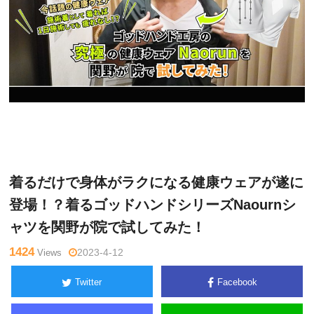
関
Warning
: Undefined variable $tagname in
/home/kudoken1/god
野正
hand-tsushin.com/public_html/wp-content/themes/side_winder/
顕
single.php
on line
26
着るだけで身体がラクになる健康ウェアが遂に
登場！？着るゴッドハンドシリーズNaournシ
ャツを関野が院で試してみた！
1424
Views
2023-4-12
Twitter
Facebook