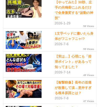
【やってみた】30秒、左
手の共鳴骨にふれるだけ
で全身激変する“波動の神
技”
2026-1-29
58 Views
1文字ベッドに書いたら身
体がフニャフニャ!?
2026-7-6
55 Views
【実は…】心理にも「排
泄ポイント」があるって
知ってました？
2026-7-14
49 Views
【衝撃映像】長年の首痛
が改善して涙→意外すぎ
る根本原因とは？
2026-7-8
47 Views