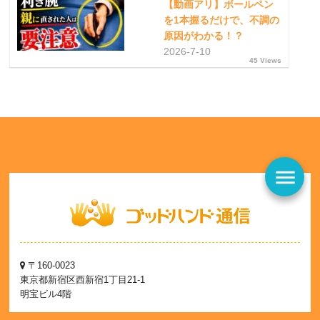
【動画アリ】ボールペン
を1本握るだけで、不調の
原因がわかる！？
2026-7-10
45 Views
menu
〒160-0023
東京都新宿区西新宿1丁目21-1
明宝ビル4階