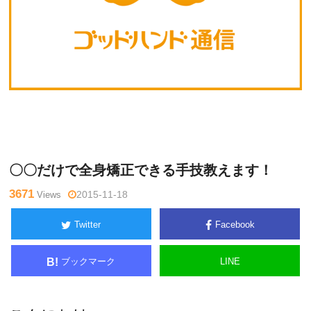
Warning
: Undefined variable $tagname in
/home/kudoken1/god
辻
hand-tsushin.com/public_html/wp-content/themes/side_winder/
亮
single.php
on line
26
〇〇だけで全身矯正できる手技教えます！
3671
Views
2015-11-18
Twitter
Facebook
ブックマーク
LINE
B!