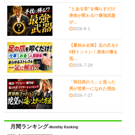
”とある音”を鳴らすだけ
身体が変わる!?最強武器
が…
2026-8-1
【夏休み企画】足の爪を2
0秒トントン！身体の毒を
流…
2026-7-28
「明日死のう」と思った
男が世界一になれた理由
2026-7-27
月間ランキング
-Monthly Ranking