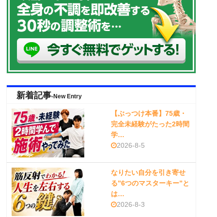
新着記事
-New Entry
【ぶっつけ本番】75歳・
完全未経験がたった2時間
学…
2026-8-5
なりたい自分を引き寄せ
る”6つのマスターキー”と
は…
2026-8-3