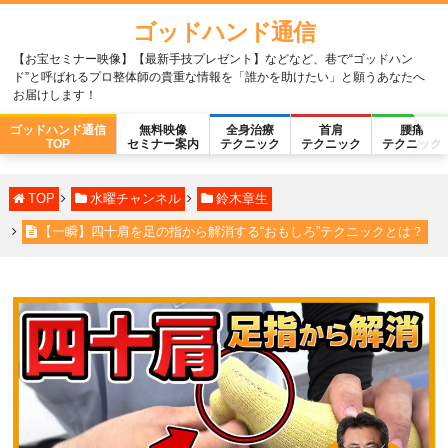
ゴッドハンド通信
【お宝セミナー映像】【最新手技プレゼント】などなど、巷で“ゴッドハン
ド”と呼ばれるプロ整体師の貴重な情報を「誰かを助けたい」と願うあなたへ
お届けします！
ゴッドハンド通信
無料映像
全身治療
首肩
腰痛
TOP
セミナー案内
テクニック
テクニック
テクニック
TOP
水曜チャンネル
鈴木章生
【一瞬】四十肩を足の指から解消する“おもしろ”テクニックとは？