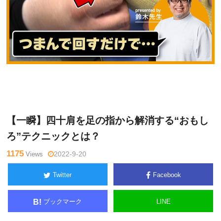
鈴
Warning
: Undefined variable $tagname in
/home/kudoken1/god
木章
hand-tsushin.com/public_html/wp-content/themes/side_winder/
生
single.php
on line
26
【一瞬】四十肩を足の指から解消する“おもし
ろ”テクニックとは？
1175
Views
2022-9-20
Twitter
Facebook
ブックマーク
LINE
B!