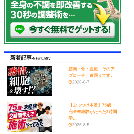
新着記事
-New Entry
筋肉・骨・血流…そのア
プローチ、遠回りです。
2026-8-7
【ぶっつけ本番】75歳・
完全未経験がたった2時間
学…
2026-8-5