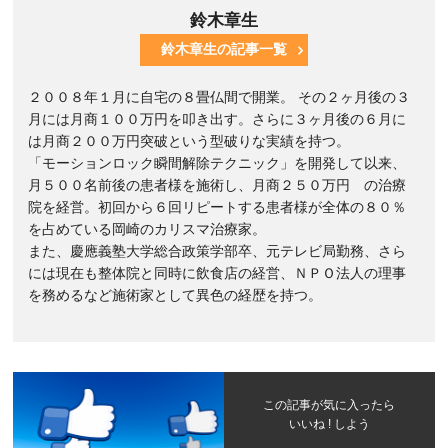
鈴木章生
鈴木章生の記事一覧
２００８年１月に自宅の８畳仏間で開業。 その２ヶ月後の３
月には月商１００万円を叩き出す。さらに３ヶ月後の６月に
は月商２００万円突破という型破りな実績を持つ。
「モーションロック瞬間解除テクニック」を開発して以来、
月５００名前後の患者様を施術し、月商２５０万円 の治療
院を経営。初回から６回リピートする患者様が全体の８０％
を占めている岡崎のカリスマ治療家。
また、慶應義塾大学総合政策学部卒、元テレビ局勤務、さら
には現在も整体院と同時に飲食店の経営、ＮＰＯ法人の理事
を務めるなど施術家として異色の経歴を持つ。
この記事が気に入ったら
いいね ! しよう