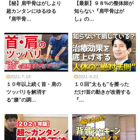
【秘】肩甲骨はがしより
【最新】９８%の整体師が
超カンタンにゆるゆる
知らない『肩甲骨はが
『肩甲骨…
し』の…
2021-7-19
2021-4-21
１０年以上続く首・肩の
１０回"太もも"を擦った
ツッパリを解消す
だけ!首の動きが改善する
る“膝”の調…
『…