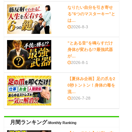
なりたい自分を引き寄せ
る”6つのマスターキー”と
は…
2026-8-3
”とある音”を鳴らすだけ
身体が変わる!?最強武器
が…
2026-8-1
【夏休み企画】足の爪を2
0秒トントン！身体の毒を
流…
2026-7-28
月間ランキング
-Monthly Ranking