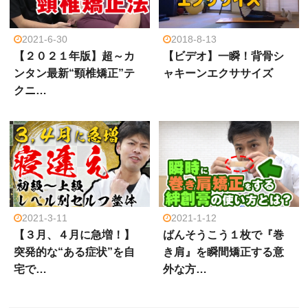
2021-6-30
2018-8-13
【２０２１年版】超～カ
【ビデオ】一瞬！背骨シ
ンタン最新“頸椎矯正”テ
ャキーンエクササイズ
クニ…
2021-3-11
2021-1-12
【３月、４月に急増！】
ばんそうこう１枚で『巻
突発的な“ある症状”を自
き肩』を瞬間矯正する意
宅で…
外な方…