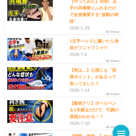
【やってみた】30秒、左
手の共鳴骨にふれるだけ
で全身激変する“波動の神
技”
2026-1-29
60 Views
1文字ベッドに書いたら身
体がフニャフニャ!?
2026-7-6
50 Views
【実は…】心理にも「排
泄ポイント」があるって
知ってました？
2026-7-14
49 Views
【動画アリ】ボールペン
を1本握るだけで、不調の
原因がわかる！？
2026-7-10
46 Views
menu