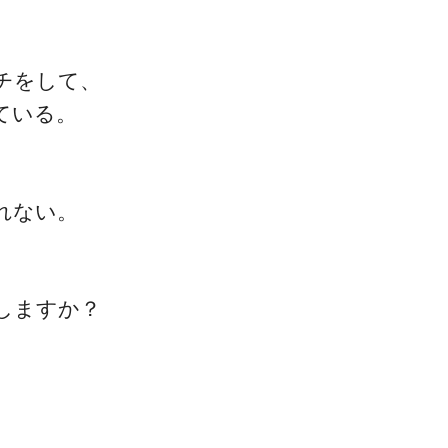
チをして、
ている。
れない。
しますか？