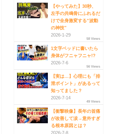
【やってみた】30秒、
左手の共鳴骨にふれるだ
けで全身激変する“波動
の神技”
2026-1-29
58 Views
1文字ベッドに書いたら
身体がフニャフニャ!?
2026-7-6
56 Views
【実は…】心理にも「排
泄ポイント」があるって
知ってました？
2026-7-14
49 Views
【衝撃映像】長年の首痛
が改善して涙→意外すぎ
る根本原因とは？
2026-7-8