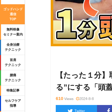
ゴッドハンド
通信
TOP
無料映像
セミナー案内
全身治療
テクニック
Warning
: Undefined variable $tag
首肩
p-content/themes/side_winder/sing
テクニック
【たった１分】
腰痛
テクニック
る”にする「頭
特集記事
610
2024-8-8
Views
セルフケア
指導
Twitter