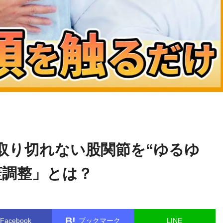
篠崎
name in
/home/kudoken1/godhand-tsushin.com/public_html/w
真樹
le.php
on line
26
取り切れない股関節を“ゆるゆ
蓋調整」とは？
B!
Facebook
ブックマーク
LINE