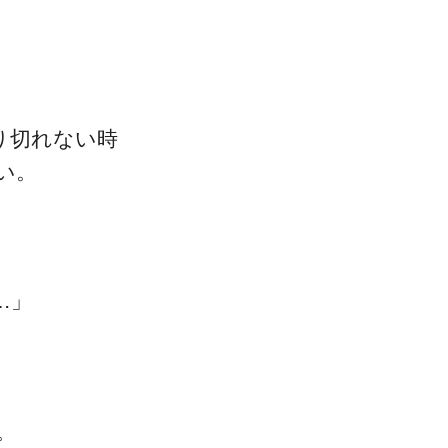
ゴッドハンド通信とは
り切れない時
い。
…」
。