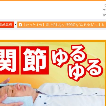
で
篠崎真樹
【たった１分】取り切れない股関節を“ゆるゆる”にする