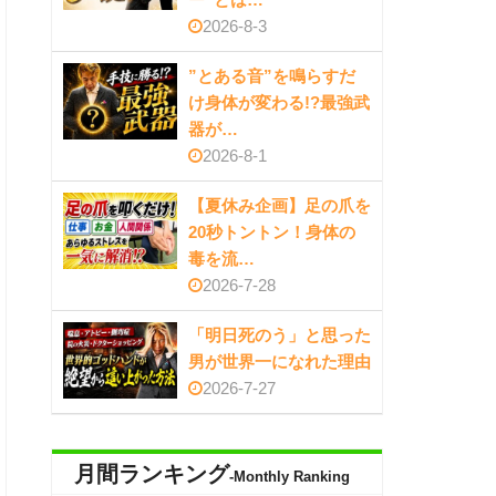
2026-8-3
”とある音”を鳴らすだ
け身体が変わる!?最強武
器が…
2026-8-1
【夏休み企画】足の爪を
20秒トントン！身体の
毒を流…
2026-7-28
「明日死のう」と思った
男が世界一になれた理由
2026-7-27
月間ランキング
-Monthly Ranking