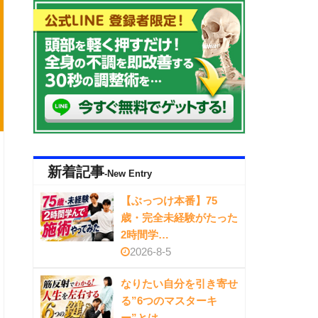
新着記事
-New Entry
【ぶっつけ本番】75
歳・完全未経験がたった
2時間学…
2026-8-5
なりたい自分を引き寄せ
る”6つのマスターキ
ー”とは…