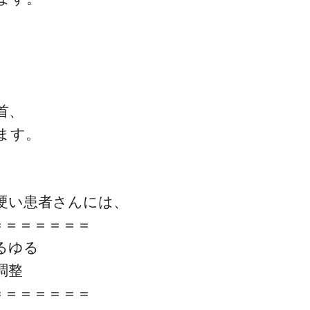
首、
一流の整体師セミナー
ます。
無料映像＆ご案内ページ
硬い患者さんには、
首・肩テクニック
＝＝＝＝＝＝＝
るゆる
調整
＝＝＝＝＝＝＝