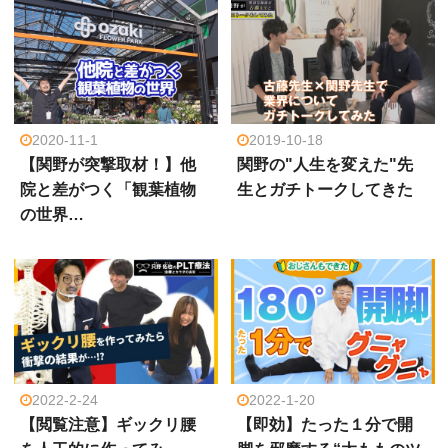
2020-11-1
2019-10-18
【関野が突撃取材！】他
関野の"人生を変えた"先
院と差がつく「観葉植物
生とガチトークしてきた
の世界…
2022-2-24
2022-1-20
【閲覧注意】ギックリ腰
【即効】たった１分で開