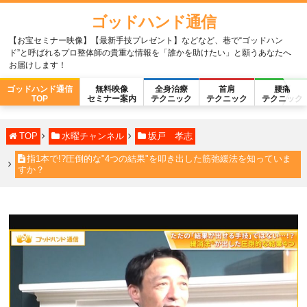
ゴッドハンド通信
【お宝セミナー映像】【最新手技プレゼント】などなど、巷で“ゴッドハン
ド”と呼ばれるプロ整体師の貴重な情報を「誰かを助けたい」と願うあなたへ
お届けします！
ゴッドハンド通信
無料映像
全身治療
首肩
腰痛
TOP
セミナー案内
テクニック
テクニック
テクニック
TOP
水曜チャンネル
坂戸 孝志
指1本で!?圧倒的な"4つの結果"を叩き出した筋弛緩法を知っていま
すか？