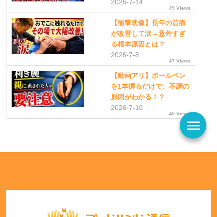
2026-7-14
49 Views
【衝撃映像】長年の首痛
が改善して涙→意外すぎ
る根本原因とは？
2026-7-8
47 Views
【動画アリ】ボールペン
を1本握るだけで、不調の
原因がわかる！？
2026-7-10
45 Views
menu