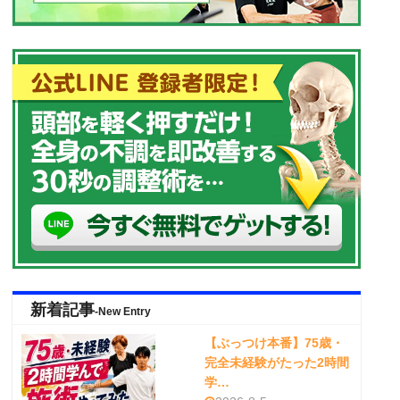
新着記事
-New Entry
【ぶっつけ本番】75歳・
完全未経験がたった2時間
学…