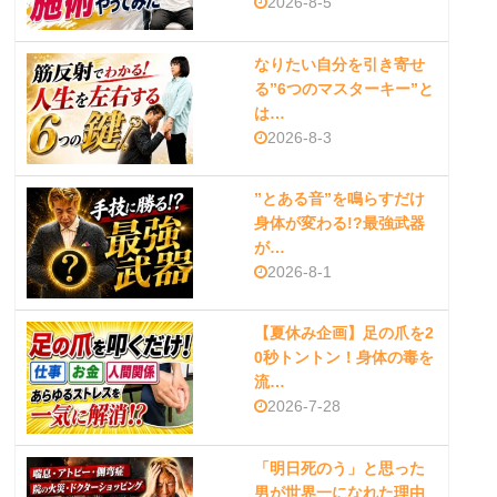
2026-8-5
なりたい自分を引き寄せ
る”6つのマスターキー”と
は…
2026-8-3
”とある音”を鳴らすだけ
身体が変わる!?最強武器
が…
2026-8-1
【夏休み企画】足の爪を2
0秒トントン！身体の毒を
流…
2026-7-28
「明日死のう」と思った
男が世界一になれた理由