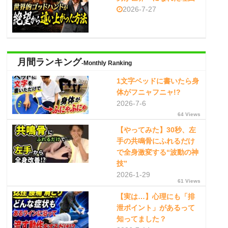
2026-7-27
月間ランキング
-Monthly Ranking
1文字ベッドに書いたら身
体がフニャフニャ!?
2026-7-6
64 Views
【やってみた】30秒、左
手の共鳴骨にふれるだけ
で全身激変する“波動の神
技”
2026-1-29
61 Views
【実は…】心理にも「排
泄ポイント」があるって
知ってました？