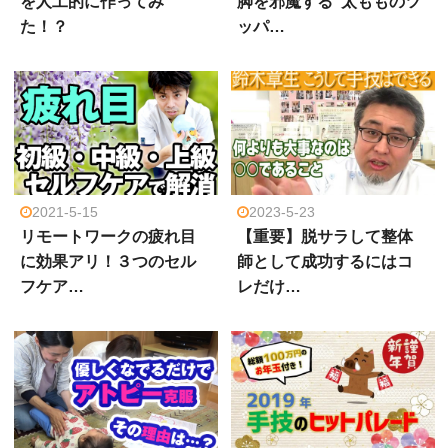
を人工的に作ってみ
脚を邪魔する“太もものツ
た！？
ッパ…
2021-5-15
2023-5-23
リモートワークの疲れ目
【重要】脱サラして整体
に効果アリ！３つのセル
師として成功するにはコ
フケア…
レだけ…