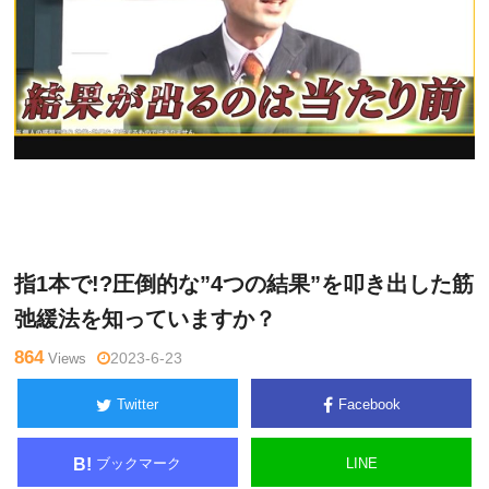
坂
Warning
: Undefined variable $tagname in
/home/kudoken1/go
戸
dhand-tsushin.com/public_html/wp-content/themes/side_wind
孝志
er/single.php
on line
26
指1本で!?圧倒的な”4つの結果”を叩き出した筋
弛緩法を知っていますか？
864
Views
2023-6-23
Twitter
Facebook
ブックマーク
LINE
B!